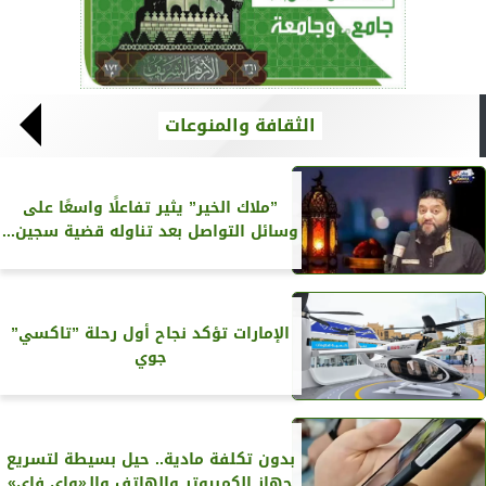
الثقافة والمنوعات
”ملاك الخير” يثير تفاعلًا واسعًا على
وسائل التواصل بعد تناوله قضية سجين...
الإمارات تؤكد نجاح أول رحلة ”تاكسي”
جوي
بدون تكلفة مادية.. حيل بسيطة لتسريع
جهاز الكمبيوتر والهاتف والـ«واي فاي»