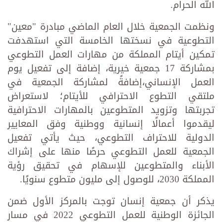
الله الحرام.
ونظمت الجمعية خلال العام الماضي مبادرة "معين"
التطوعية في نسختها الخامسة التي استهدفت
تمكين أيتام المملكة من مهارات العمل التطوعي
بمشاركة 17 جمعية خيرية، إضافة إلى تفعيل يوم
العمل الإنساني،إضافةً لمشاركة الجمعية في
ملتقي التطوع الاحترافي للأيتام؛ لاستعراض
تجربتها وتزويد المتطوعين بالمهارات الاحترافية
ليقدموا أعمالًا إنسانية ووطنية وفق المعايير
الدولية للاحتراف التطوعي، حيث يأتي تفعيل
الجمعية للعمل التطوعي حرصًا منها على إشراك
الأبناء والمتطوعين للإسهام في تحقيق رؤية
المملكة 2030، للوصول إلى مليون متطوع سنويًا.
يذكر أن جمعية إنسان توجت بالمركز الأول ضمن
الجائزة الوطنية للعمل التطوعي 2022 في مسار