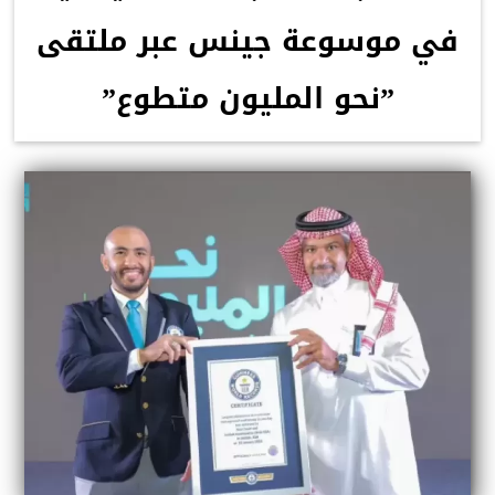
في موسوعة جينس عبر ملتقى
”نحو المليون متطوع”