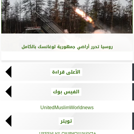
روسيا تحرر أراضي جمهورية لوغانسك بالكامل
الأعلى قراءة
الفيس بوك
UnitedMuslimWorldnews
تويتر
Tweets by AthadAlm69641