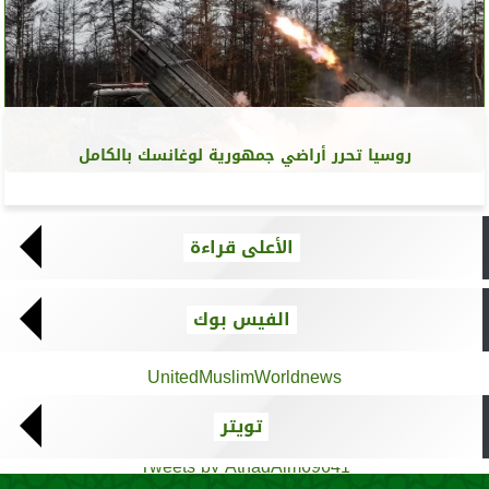
روسيا تحرر أراضي جمهورية لوغانسك بالكامل
الأعلى قراءة
الفيس بوك
UnitedMuslimWorldnews
تويتر
Tweets by AthadAlm69641