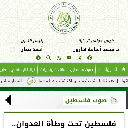
رئيس مجلس الإدارة
رئيس التحرير
د. محمد أسامة هارون
أحمد نصار
أخبار وأحداث
صوت فلسطين
مقالات وتحليلات
تراثنا الإسلامي
طريق
عد تناوله قضية سجين اكتشف علاجا مهما
انفجار هائل لناقلة نفط 
صوت فلسطين
فلسطين تحت وطأة العدوان..