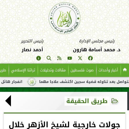
رئيس مجلس الإدارة
رئيس التحرير
د. محمد أسامة هارون
أحمد نصار
أخبار وأحداث
صوت فلسطين
مقالات وتحليلات
تراثنا الإسلامي
طريق
تناوله قضية سجين اكتشف علاجا مهما
انفجار هائل لناقلة نفط قبال
طريق الحقيقة
جولات خارجية لشيخ الأزهر خلال