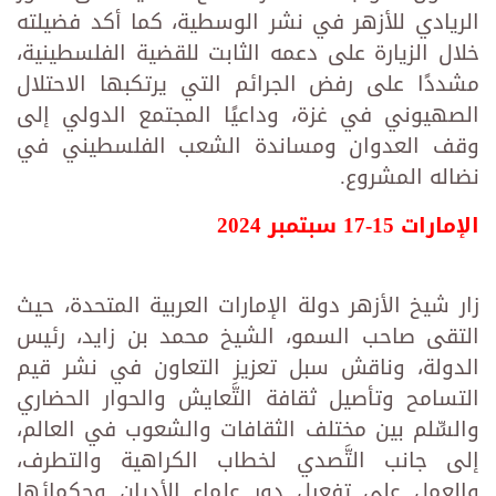
الريادي للأزهر في نشر الوسطية، كما أكد فضيلته
خلال الزيارة على دعمه الثابت للقضية الفلسطينية،
مشددًا على رفض الجرائم التي يرتكبها الاحتلال
الصهيوني في غزة، وداعيًا المجتمع الدولي إلى
وقف العدوان ومساندة الشعب الفلسطيني في
نضاله المشروع.
الإمارات 15-17 سبتمبر 2024
زار شيخ الأزهر دولة الإمارات العربية المتحدة، حيث
التقى صاحب السمو، الشيخ محمد بن زايد، رئيس
الدولة، وناقش سبل تعزيز التعاون في نشر قيم
التسامح وتأصيل ثقافة التَّعايش والحوار الحضاري
والسِّلم بين مختلف الثقافات والشعوب في العالم،
إلى جانب التَّصدي لخطاب الكراهية والتطرف،
والعمل على تفعيل دور علماء الأديان وحكمائها