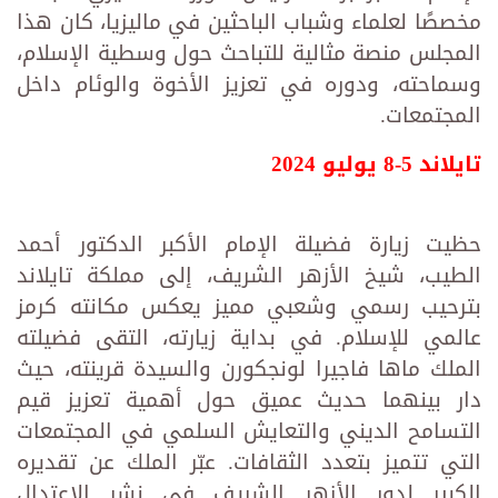
مخصصًا لعلماء وشباب الباحثين في ماليزيا، كان هذا
المجلس منصة مثالية للتباحث حول وسطية الإسلام،
وسماحته، ودوره في تعزيز الأخوة والوئام داخل
المجتمعات.
تايلاند 5-8 يوليو 2024
حظيت زيارة فضيلة الإمام الأكبر الدكتور أحمد
الطيب، شيخ الأزهر الشريف، إلى مملكة تايلاند
بترحيب رسمي وشعبي مميز يعكس مكانته كرمز
عالمي للإسلام. في بداية زيارته، التقى فضيلته
الملك ماها فاجيرا لونجكورن والسيدة قرينته، حيث
دار بينهما حديث عميق حول أهمية تعزيز قيم
التسامح الديني والتعايش السلمي في المجتمعات
التي تتميز بتعدد الثقافات. عبّر الملك عن تقديره
الكبير لدور الأزهر الشريف في نشر الاعتدال