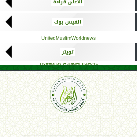
الأعلى قراءة
الفيس بوك
UnitedMuslimWorldnews
تويتر
Tweets by AthadAlm69641
اتحاد العالم الإسلامي