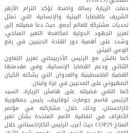
المناخي (COP29).
حملت الزيارة رسالة واضحة تؤكد التزام الأزهر
الشريف بالقضايا البيئية والإنسانية التي تمثل
تحديات مشتركة للعالم أجمع. حيث دعا فضيلته إلى
تعزيز الجهود الدولية لمكافحة التغير المناخي،
وشدد على أهمية دور القادة الدينيين في رفع
الوعي البيئي.
كما ناقش مع الرئيس الأذربيجاني تعزيز التعاون
الثنائي ودعم القضايا الإنسانية، وفي مقدمتها
القضية الفلسطينية والعدوان التي يشكنه الكيان
الصهيوني على المدنيين في غزة ولبنان.
كما التقي فضيلته على هامش الزيارة، السيد
الرئيس قاسم جومارت توقاييف، رئيس جمهورية
كازاخستان، وذلك خلال مشاركته في مؤتمر
الأطراف في اتفاقية الأمم المتحدة بشأن تغير
المناخ COP29 حيث أعرب الرئيس الكازاخستاني خلال