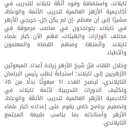
تايلاند، واستضافة وفود أئمَّة تايلاند للتدريب في
أكاديمية الأزهر العالمية لتدريب الأئمة والوعاظ،
مشيرًا إلى أن معظم -إن لم يكن كل- خريجي الأزهر
في تايلاند يتواجدون في مناصب مرموقة في
مختلف الوزارات والهيئات، فهم الآن كبار علماء
تايلاند وأئمتها، ومنهم القضاة والمعلمون
والأطباء.
وخلال اللقاء، قرَّر شيخ الأزهر زيادة أعداد المبعوثين
الأزهريين إلى تايلاند؛ استجابةً لطلب رئيس البرلمان
التايلاندي، ليصبح العدد ٢١ مبعوثًا بدلًا من ١٥،
وتكثيف الدورات التدريبية لأئمة تايلاند في
أكاديمية الأزهر العالمية لتدريب الأئمَّة والوعاظ،
وتصميم برنامج خاص يقوم على إعداده كبار علماء
الأزهر وأساتذته بما يناسب طبيعة المجتمع
التايلاندي.