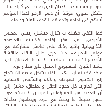
اللقاء عن تقديره للدعم الذي يقدمه شيخ الأزهر
لمؤتمر قمة قادة الأديان الذي يعقد في كازاخستان
بشكل سنوي، مؤكدًا أن دعم الأزهر لهذا المؤتمر
أسهم في نجاحه وتحقيقه للهدف المنشود منه.
كما التقى فضيلة ب شارل ميشيل، رئيس المجلس
الأوروبي، في مقر إقامة فضيلته بالعاصمة
الأذربيجانية باكو، وذلك على هامش مشاركته في
مؤتمر الأطراف، حيث جرى خلال اللقاء مناقشة
الأوضاع الإنسانية المعاصرة، لا سيما العدوان الذي
يشنه الكيان الصهيوني المحتل على قطاع غزة.
وأكد فضيلته أن:" هذا اللقاء يشكل فرصة للاستماع
إلى الهموم المتبادلة والآلام والمآسي الإنسانية
التي تجاوزت كل حدود العقل والمنطق، مشيرًا إلى
أن العديد من المسؤولين الغربيين لا يستطيعون
تصور حقيقة ما يحدث في غزة، ويطلقون نداءات