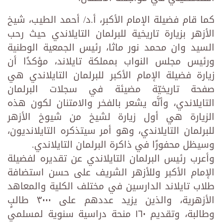
كما قام فضيلة الإمام الأكبر، أ.د/ أحمد الطيب، شيخ
الأزهر بزيارة تاريخية للبرلمان التايلاندي حيث رحب
السيد وان محمد نور ماثا، رئيس الجمعية الوطنية
ورئيس مجلس النواب بمملكة تايلاند، مؤكدًا أن
زيارة فضيلة الإمام الأكبر للبرلمان التايلاندي هي
صفحة تاريخيّة مضيئة في سجلات البرلمان
التايلاندي، وأنَّه يشعر بالفخر والامتنان لكون هذه
الزيارة هي أول زيارة لشيخ من شيوخ الأزهر
للبرلمان التايلاندي، وهو أمر سيتذكره التايلانديون،
وسيظل محفورًا في ذاكرة البرلمان التايلاندي.
وأعرب رئيس البرلمان التايلاندي عن تقديره لفضيلة
الإمام الأكبر وللأزهر الشريف على حسن استضافة
طلاب تايلاند الدارسين في مختلف الكلية والمعاهد
الأزهرية، والذين يزيد عددهم على ٣٠٠٠ طالبٍ
وطالبة، وتقديم ١٦٠ منحة دراسية سنوية لمسلمي