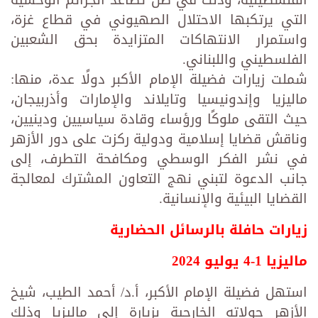
الفلسطينية، وذلك في ظل تصاعد الجرائم الوحشية
التي يرتكبها الاحتلال الصهيوني في قطاع غزة،
واستمرار الانتهاكات المتزايدة بحق الشعبين
الفلسطيني واللبناني.
شملت زيارات فضيلة الإمام الأكبر دولًا عدة، منها:
ماليزيا وإندونيسيا وتايلاند والإمارات وأذربيجان،
حيث التقى ملوكًا ورؤساء وقادة سياسيين ودينيين،
وناقش قضايا إسلامية ودولية ركزت على دور الأزهر
في نشر الفكر الوسطي ومكافحة التطرف، إلى
جانب الدعوة لتبني نهج التعاون المشترك لمعالجة
القضايا البيئية والإنسانية.
زيارات حافلة بالرسائل الحضارية
ماليزيا 1-4 يوليو 2024
استهل فضيلة الإمام الأكبر، أ.د/ أحمد الطيب، شيخ
الأزهر جولاته الخارجية بزيارة إلى ماليزيا وذلك