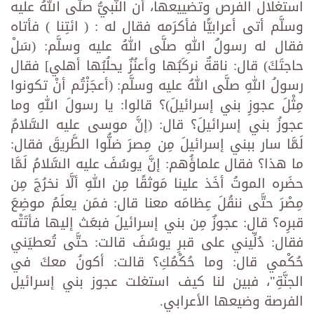
استغلال الفرص وتضييعها، أن النَّبيُّ صلَّى اللهُ عليه
وسلَّم أتى أعرابيًّا فأكرَمه فقال له : ( ائتِنا ) فأتاه
فقال له رسولُ اللهِ صلَّى اللهُ عليه وسلَّم: (سَلْ
حاجتَكَ) قال: ناقةٌ نركَبُها وأعنُزٌ يحلُبُها أهلي] فقال
رسولُ اللهِ صلَّى اللهُ عليه وسلَّم: (أعجَزْتُم أنْ تكونوا
مِثْلَ عجوزِ بني إسرائيلَ)؟ قالوا: يا رسولَ اللهِ وما
عجوزُ بني إسرائيلَ؟ قال: (إنَّ موسى عليه السَّلامُ
لَمَّا سار ببني إسرائيلَ مِن مِصرَ ضلُّوا الطَّريقَ فقال:
ما هذا؟ فقال علماؤُهم: إنَّ يوسُفَ عليه السَّلامُ لَمَّا
حضَره الموتُ أخَذ علينا مَوثقًا مِن اللهِ ألَّا نخرُجَ مِن
مِصْرَ حتَّى ننقُلَ عِظامَه معنا قال: فمَن يعلَمُ موضِعَ
قبرِه؟ قال: عجوزٌ مِن بني إسرائيلَ فبعَث إليها فأتَتْه
فقال: دُلِّيني على قبرِ يوسُفَ قالت: حتَّى تُعطيَني
حُكْمي قال: وما حُكْمُكِ؟ قالت: أكونُ معكَ في
الجنَّةِ"، فبين لنا كيف استغلت عجوز بني إسرائيل
الفرصة وضيعها الأعرابي.