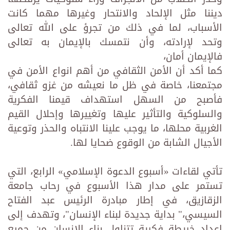
ديننا مثل الإلحاد والانتحار وغيرها مهما كانت
الأسباب، لما في ذلك من تجرؤ على الله تعالى
وتحد لإرادته، وأن نتمسك بالإيمان به تعالى
فالإيمان أمان،
كما أكد أن الأمن الثقافي من أهم انواع الأمن في
مجتمعنا، خاصة في ظل ما نعيشه من غزو ثقافي،
فأصبح من السهل استهداف قيمنا الفكرية
والسلوكية والتأثير عليها وتغييرها وإحلال القيم
الغربية محلها، ما يوجب علينا الانتباه والحذر وتوعية
الأجيال الشابة من الوقوع ضحايا لها.
تأتي لقاءات «أسبوع الدعوة الإسلامي» الرابع، التي
تستمر على مدار هذا الأسبوع في رحاب جامعة
الزقازيق، في إطار مبادرة الرئيس عبد الفتاح
السيسي،" بداية جديدة لبناء الإنسان"، وتهدف إلى
إعداد خريطة فكرية تتناول بناء الإنسان من جميع