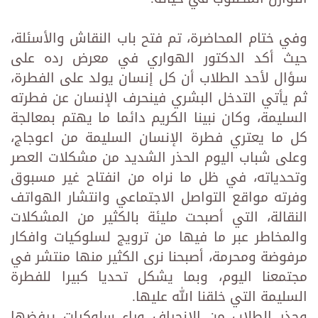
وفي ختام المحاضرة، تم فتح باب النقاش والأسئلة،
حيث أكد الدكتور الهواري في معرض رده على
سؤال لأحد الطلاب أن كل إنسان يولد على الفطرة،
ثم يأتي التدخل البشري فينحرف الإنسان عن فطرته
السليمة، وكان نبينا الكريم دائما ما يهتم بمعالجة
كل ما يعتري فطرة الإنسان السليمة من اعوجاج،
وعلى شباب اليوم الحذر الشديد من مشكلات العصر
وتحدياته، في ظل ما نراه من انفتاح غير مسبوق
وفرته مواقع التواصل الاجتماعي وانتشار الهواتف
النقالة، التي أصبحت مليئة بالكثير من المشكلات
والمخاطر عبر ما فيها من ترويج لسلوكيات وافكار
مرفوضة ومحرمة، أصبحنا نرى الكثير منها منتشر في
مجتمعنا اليوم، وبما يشكل تحديا كبيرا للفطرة
السليمة التي خلقنا الله عليها.
وحذر الطلاب من الانجراف وراء سلوكيات يرفضها