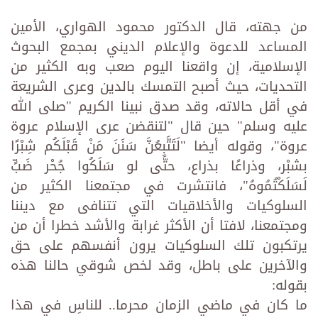
من جهته، قال الدكتور محمود الهواري، الأمين
المساعد للدعوة والإعلام الديني بمجمع البحوث
الإسلامية، إن واقعنا اليوم صعب وبه الكثير من
التحديات، حيث أصبح التمسك بالدين وعرى الشريعة
في أقل حالاته، وقد صدق نبينا الكريم "صلى الله
عليه وسلم" حين قال "لتنقضن عرى الإسلام عروة
عروة"، وقوله أيضا "لَتَتَّبِعُنَّ سَنَنَ مَنْ قَبْلَكُم شِبْرًا
بشبْر، وذراعًا بذراع، حتَّى لو سَلَكُوا جُحْر ضَبٍّ
لَسَلَكْتُمُوهُ"، فانتشرت في مجتمعنا الكثير من
السلوكيات والأخلاقيات التي تتنافى مع ديننا
ومجتمعنا، لافتا أن الأكثر غرابة والأشد خطرا أن من
يرتكبون تلك السلوكيات يرون أنفسهم على حق
والآخرين على باطل، وقد لخص شوقي حالنا هذه
بقوله:
ما كان في ماضي الزمان محرما.. للناسِ في هذا