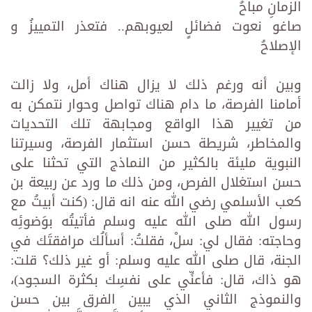
الزمانِ مباحُ
صاغو نعوت فضائلٍ لعيوبهم.. فتعذر التمييزُ و
الإصلاحُ
وبين أنه ورغم ذلك لا يزال هناك أمل، ولا زالت
أمامنا الفرصة، ما دام هناك تواصل وحوار نتمكن به
من تغيير هذا الواقع ومجابهة تلك التحديات
والمخاطر، شريطة حسن استثمار الفرصة، وسيرتنا
النبوية مليئة بالكثير من النماذج التي تحثنا على
حسن استغلال الفرص، ومن ذلك ما ورد عن ربيعة بن
كعب الأسلمي رضي الله عنه انه قال: (كنت أبيتُ مع
رسول الله صلى الله عليه وسلم فأتيتُه بوَضوئِه
وحاجته: فقال لي: سلْ، فقلتُ: أسألُك مرافقتَك في
الجنة، قال صلى الله عليه وسلم: أو غير ذلك؟ قلت:
هو ذاك، قال: فأعنِّي على نفسِك بكثرة السجود)،
والنموذج الثاني الذي يبين الفرق بين حسن