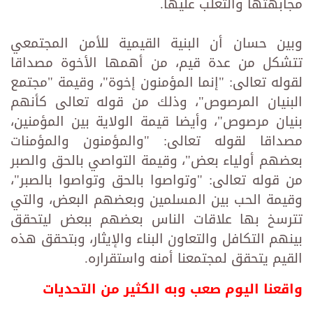
مجابهتها والتغلب عليها.
وبين حسان أن البنية القيمية للأمن المجتمعي
تتشكل من عدة قيم، من أهمها الأخوة مصداقا
لقوله تعالى: "إنما المؤمنون إخوة"، وقيمة "مجتمع
البنيان المرصوص"، وذلك من قوله تعالى كأنهم
بنيان مرصوص"، وأيضا قيمة الولاية بين المؤمنين،
مصداقا لقوله تعالى: "والمؤمنون والمؤمنات
بعضهم أولياء بعض"، وقيمة التواصي بالحق والصبر
من قوله تعالى: "وتواصوا بالحق وتواصوا بالصبر"،
وقيمة الحب بين المسلمين وبعضهم البعض، والتي
تترسخ بها علاقات الناس بعضهم ببعض ليتحقق
بينهم التكافل والتعاون البناء والإيثار، وبتحقق هذه
القيم يتحقق لمجتمعنا أمنه واستقراره.
واقعنا اليوم صعب وبه الكثير من التحديات