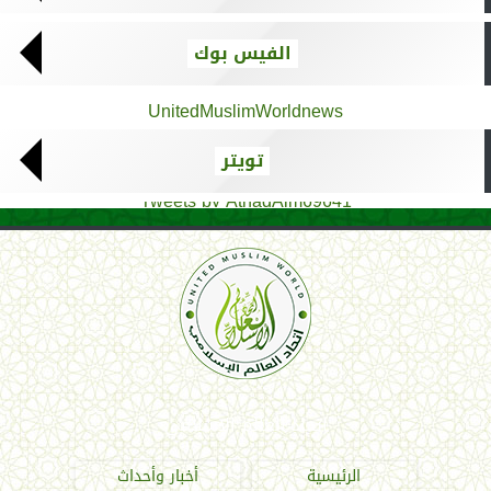
الفيس بوك
UnitedMuslimWorldnews
تويتر
Tweets by AthadAlm69641
اتحاد العالم الإسلامي
الرئيسية
أخبار وأحداث