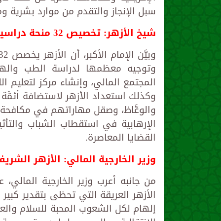
سبل الإنجاز والتقدم من موارد بشرية وم
شيخ الأزهر: تخصيص 32 منحة دراسية لأبناء مالي
وتوجيه معظمها لدراسة الطب والهند
المجتمع المالي، وإنشاء مركز لتعليم ال
وكذلك استعداد الأزهر لاستضافة أئمَّة 
والوعَّاظ، وصقل مهاراتهم في مكافحة ا
الإرهابية في استقطاب الشباب والتأث
القضايا المعاصرة.
وزير الخارجية المالي: الأزهر الشر
من جانبه أعرب وزير الخارجية المالي، 
الأزهر العريقة التي تحظى بتقدير كبير
إلهام لكل الشعوب المحبة للسلام والعد