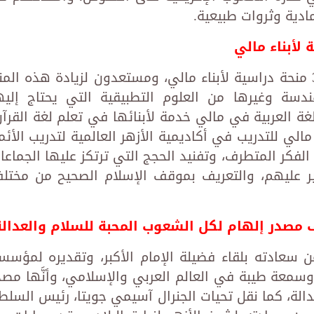
ادية وثروات طبيعية.
وبيَّن الإمام الأكبر، أن الأزهر يخصص 32 منحة دراسية لأبناء مالي، ومستعدون لزيادة هذه الم
سة وغيرها من العلوم التطبيقية التي يحتاج إليه
لغة العربية في مالي خدمة لأبنائها في تعلم لغة القرآن
مالي للتدريب في أكاديمية الأزهر العالمية لتدريب الأئم
لفكر المتطرف، وتفنيد الحجج التي ترتكز عليها الجماعا
ير عليهم، والتعريف بموقف الإسلام الصحيح من مختل
يف مصدر إلهام لكل الشعوب المحبة للسلام والعدالة
عن سعادته بلقاء فضيلة الإمام الأكبر، وتقديره لمؤسس
 وسمعة طيبة في العالم العربي والإسلامي، وأنَّها مصد
الة، كما نقل تحيات الجنرال آسيمي جويتا، رئيس السلط