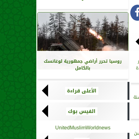
روسيا تحرر أراضي جمهورية لوغانسك
بالكامل
ة
الأعلى قراءة
نة
الفيس بوك
UnitedMuslimWorldnews
سن