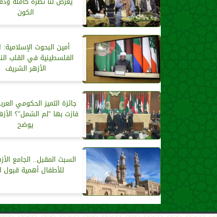
يعرض لنا نظرة كاملة ودق
الكون
أمين البحوث الإسلامية: 
الفلسطينية في القلب الن
الأزهر الشريف
جائزة التميز الحكومي العر
فازت بها ”لم الشمل”؟ الأزه
يوضح
السبت المقبل.. الجامع الأ
للأطفال أهمية قبول ال