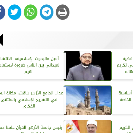
 قضية
أمين «البحوث الإسلامية»: الانتشار
ي تكريم
الميداني بين الناس ضرورة لاستعاد
هانة
القيم
ة أساسية
غدا.. الجامع الأزهر يناقش مكانة الس
الخاصة
في التشريع الإسلامي بالملتقى
الفكري
 الكريم
رئيس جامعة الأزهر: القرآن علمنا ح