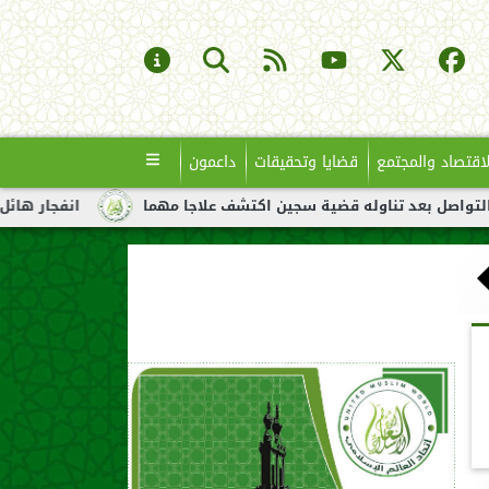
لاقتصاد والمجتمع
قضايا وتحقيقات
داعمون
د تناوله قضية سجين اكتشف علاجا مهما
انفجار هائل لناقلة نفط ق