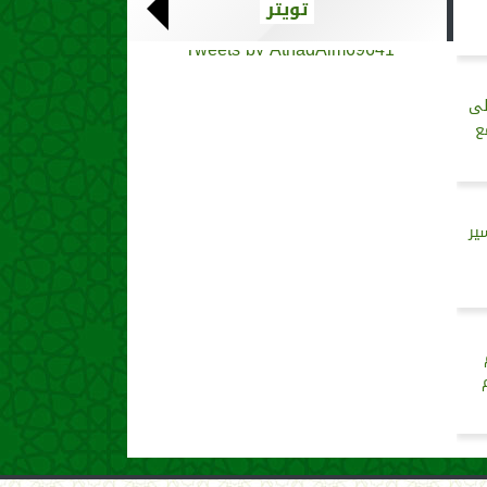
تويتر
Tweets by AthadAlm69641
لى
ع
ير