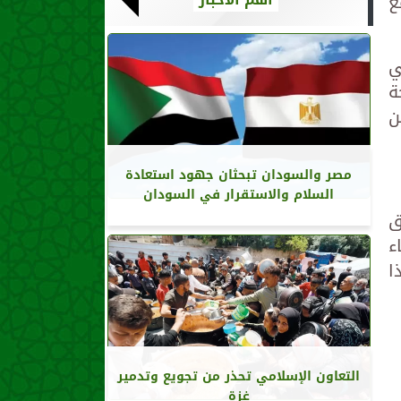
ع
ي
ة
ن
مصر والسودان تبحثان جهود استعادة
السلام والاستقرار في السودان
ق
ء
ا
التعاون الإسلامي تحذر من تجويع وتدمير
غزة