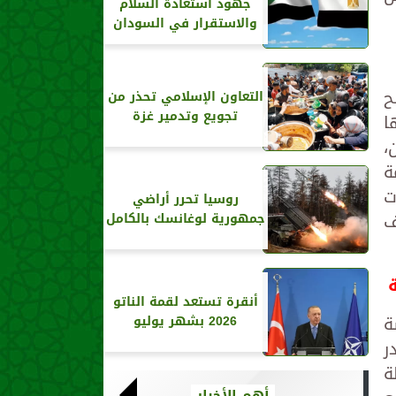
جهود استعادة السلام
والاستقرار في السودان
نح
التعاون الإسلامي تحذر من
تجويع وتدمير غزة
ا
،
ة
ت
روسيا تحرر أراضي
ف
جمهورية لوغانسك بالكامل
أنقرة تستعد لقمة الناتو
ة
2026 بشهر يوليو
ر
ة
أهم الأخبار