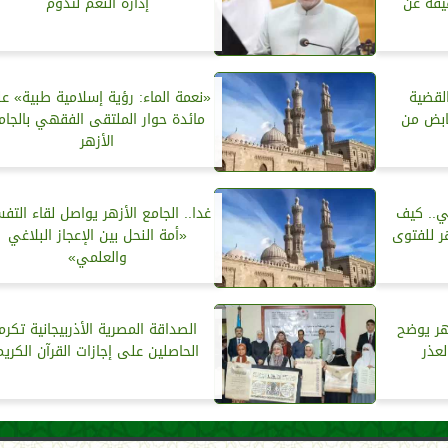
يقة عن
إدارة النعم لتدوم
القضية
«نعمة الماء: رؤية إسلامية طبية» ع
ابض من
مائدة حوار الملتقى الفقهي بالجام
الأزهر
بي.. كيف
غدا.. الجامع الأزهر يواصل لقاء التفس
ر للفتوى
«أمة النحل بين الإعجاز البلاغي
والعلمي»
زهر يوضح
الصداقة المصرية الأذربيجانية تكرم
عذر
الحاصلين على إجازات القرآن الكريم