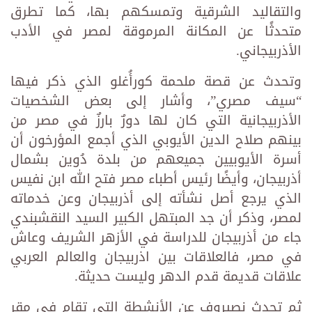
والتقاليد الشرقية وتمسكهم بها، كما تطرق
متحدثًا عن المكانة المرموقة لمصر في الأدب
الأذربيجاني.
وتحدث عن قصة ملحمة كورأُغلو الذي ذكر فيها
“سيف مصري”، وأشار إلى بعض الشخصيات
الأذربيجانية التي كان لها دورٌ بارزٌ في مصر من
بينهم صلاح الدين الأيوبي الذي أجمع المؤرخون أن
أسرة الأيوبيين جميعهم من بلدة دُوين بشمال
أذربيجان، وأيضًا رئيس أطباء مصر فتح الله ابن نفيس
الذي يرجع أصل نشأته إلى أذربيجان وعن خدماته
لمصر، وذكر أن جد المبتهل الكبير السيد النقشبندي
جاء من أذربيجان للدراسة في الأزهر الشريف وعاش
في مصر، فالعلاقات بين اذربيجان والعالم العربي
علاقات قديمة قدم الدهر وليست حديثة.
ثم تحدث نصيروف عن الأنشطة التي تقام في مقر