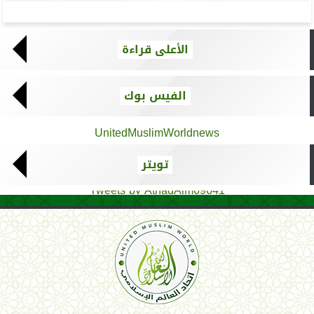
الأعلى قراءة
الفيس بوك
UnitedMuslimWorldnews
تويتر
Tweets by AthadAlm69641