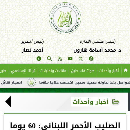
رئيس مجلس الإدارة
رئيس التحرير
د. محمد أسامة هارون
أحمد نصار
أخبار وأحداث
صوت فلسطين
مقالات وتحليلات
تراثنا الإسلامي
طريق
عد تناوله قضية سجين اكتشف علاجا مهما
انفجار هائل لناقلة نفط 
أخبار وأحداث
الصليب الأحمر اللبناني: 60 يوما