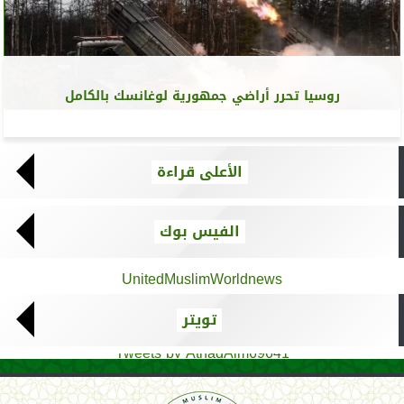
روسيا تحرر أراضي جمهورية لوغانسك بالكامل
الأعلى قراءة
الفيس بوك
UnitedMuslimWorldnews
تويتر
Tweets by AthadAlm69641