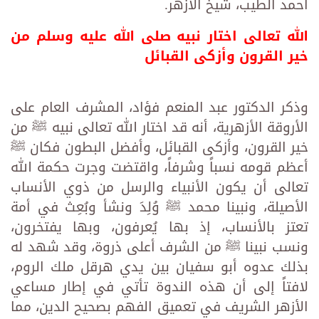
أحمد الطيب، شيخ الأزهر.
الله تعالى اختار نبيه صلى الله عليه وسلم من
خير القرون وأزكى القبائل
وذكر الدكتور عبد المنعم فؤاد، المشرف العام على
الأروقة الأزهرية، أنه قد اختار الله تعالى نبيه ﷺ من
خير القرون، وأزكى القبائل، وأفضل البطون فكان ﷺ
أعظم قومه نسباً وشرفاً، واقتضت وجرت حكمة الله
تعالى أن يكون الأنبياء والرسل من ذوي الأنساب
الأصيلة، ونبينا محمد ﷺ وُلِدَ ونشأ وبُعِث في أمة
تعتز بالأنساب، إذ بها يُعرفون، وبها يفتخرون،
ونسب نبينا ﷺ من الشرف أعلى ذروة، وقد شهد له
بذلك عدوه أبو سفيان بين يدي هرقل ملك الروم،
لافتاً إلى أن هذه الندوة تأتي في إطار مساعي
الأزهر الشريف في تعميق الفهم بصحيح الدين، مما