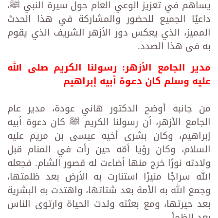
يساهم في تعزيز الوعي العام حول سيرة النبي ﷺ،
داعيًا الجميع للحضور والمشاركة في هذا الحدث
المميز، الذي يعكس دور الأزهر الشريف الذي يقوم
به فى هذا الصدد.
مدير الجامع الأزهر: رسولنا الكريم صلى الله
عليه وسلم كان دعوة أبيه إبراهيم
من جانبه أوضح الدكتور هاني عودة، مدير عام
الجامع الأزهر، أن رسولنا الكريم ﷺ كان دعوة أبيه
إبراهيم، وكان بشرى أخيه عيسى بن مريم عليه
السلام، وكان رؤيا أمّه حين رأت في المنام قبل
ولادته نورًا خرج منها أضاءت له قصور الشام. فجعله
الله سراجًا منيرًا استنارت به الأرض بعد ظلمتها،
وجمع الله به الأمة بعد شتاتها، واهتدت به البشرية
بعد حيرتها، ومع بعثته ولدت الحياة وارتوى الناس
بعد الظمأ.