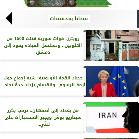
قضايا وتحقيقات
رويترز‏: قوات سورية قتلت 1500 من
العلويين.. وتسلسل القيادة يقود إلى
دمشق
حصاد القمة الأوروبية: شبه إجماع حول
أزمة الرسوم.. وانقسام يزداد حدةً تجاه...
من بغداد إلى أصفهان.. ترمب يكرر
سيناريو بوش ويجبر الاستخبارات على
تبنّي...