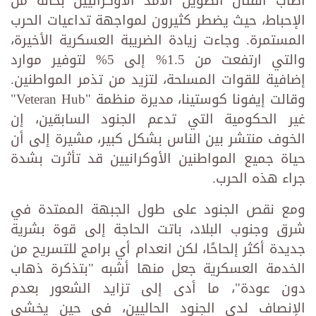
أصاب القتال الطويل الأمد الأوكرانيين بحالة من
الإحباط، حيث يضطر كثيرون لمواجهة تداعيات الحرب
المستمرة. وجاءت زيادة الضريبة العسكرية الأخيرة،
والتي ارتفعت من 1.5% إلى 5% لتوفير موارد
إضافية للقوات المسلحة، لتزيد من تذمر المواطنين.
وقالت إيفونا كوستينا، مديرة منظمة "Veteran Hub"
غير الحكومية التي تدعم الجنود السابقين، إن
الخوف منتشر بين الناس بشكل كبير، مشيرة إلى أن
حياة جميع المواطنين الأوكرانيين قد تأثرت بشدة
جراء هذه الحرب.
ومع نقص الجنود على طول الجبهة الممتدة في
شرق وجنوب البلاد، باتت الحاجة إلى قوة بشرية
جديدة أكثر إلحاحًا، لكن انعدام أي برامج للتسريح من
الخدمة العسكرية جعل منها أشبه "بتذكرة ذهاب
دون عودة"، ما أدى إلى تزايد الشعور بعدم
الإنصاف لدى الجنود الحاليين، في حين يخشى