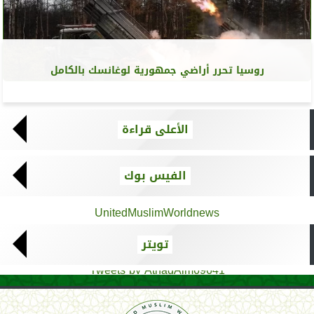
روسيا تحرر أراضي جمهورية لوغانسك بالكامل
الأعلى قراءة
الفيس بوك
UnitedMuslimWorldnews
تويتر
Tweets by AthadAlm69641