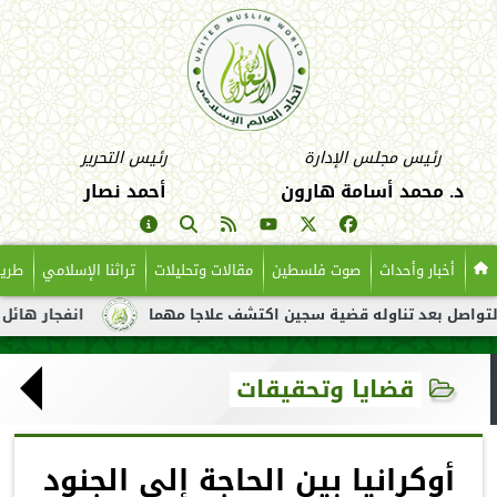
رئيس مجلس الإدارة
رئيس التحرير
د. محمد أسامة هارون
أحمد نصار
أخبار وأحداث
صوت فلسطين
مقالات وتحليلات
تراثنا الإسلامي
طريق
بعد تناوله قضية سجين اكتشف علاجا مهما
انفجار هائل لناقلة نفط
قضايا وتحقيقات
أوكرانيا بين الحاجة إلى الجنود