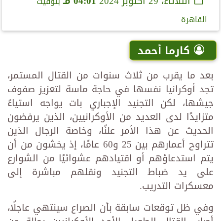
الثلاثاء، 29 أكتوبر 2024
04:01 مـ
بتوقيت
القاهرة
كارما أحمد
بعد ما يقرب من ثلاث سنوات من القتال المستمر،
تجد أوكرانيا نفسها في حاجة ماسة لتعزيز صفوف
جيشها، لكن التجنيد الإجباري بات يواجه استياءً
متزايدًا لدى العديد من الأوكرانيين، الذين يرفضون
الحديث عن هذا الأمر علنًا، وخاصة الرجال الذين
تتراوح أعمارهم بين 25 و60 عامًا، إذ يخشون من أن
يتم استدعاؤهم أو اقتيادهم عشوائيًا من الشوارع
على يد ضباط التجنيد ونقلهم مباشرة إلى
معسكرات التدريب.
وفي ظل توقعات سابقة بأن الصراع سينتهي عاجلًا،