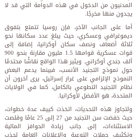
المدنيون من الدخول في هذه الدوامة التي قد لا
يجدون منها مخرجًا.
أما على الجانب الآخر، فإن روسيا تتمتع بتفوق
ديموغرافي وعسكري، حيث يبلغ عدد سكانها نحو
ثلاثة أضعاف ونصف سكان أوكرانيا، إضافة إلى
قوات عسكرية قوامها 1.5 مليون مقارنة بنحو 900
ألف جندي أوكراني. ويثير هذا الواقع نقاشًا محتدمًا
حول نموذج التجنيد الأنسب، فبينما يدعم البعض
النموذج الإلزامي على غرار إسرائيل، يرى آخرون أن
نظام التجنيد التطوعي بالكامل، كما في الولايات
المتحدة، هو الأفضل لأوكرانيا.
ولتجاوز هذه التحديات، اتخذت كييف عدة خطوات،
حيث خفضت سن التجنيد من 27 إلى 25 عامًا وقلصت
الاستثناءات، إلى جانب زيادة الحوافز المالية
وتكثيف حملات التوعية والإعلانات العامة لجذب