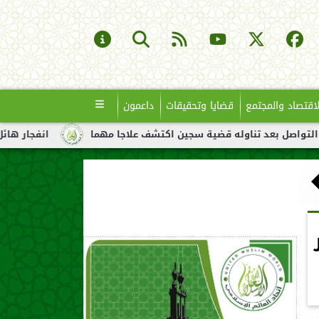
لاقتصاد والمجتمع
قضايا وتحقيقات
داعمون
 بعد تناوله قضية سجين اكتشف علاجا مهما
انفجار هائل لناقلة نف