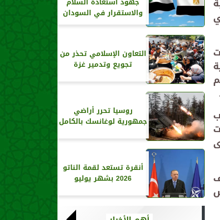
ة
جهود استعادة السلام
والاستقرار في السودان
ي
ت
التعاون الإسلامي تحذر من
ة
تجويع وتدمير غزة
م
روسيا تحرر أراضي
ب
جمهورية لوغانسك بالكامل
ت
أدى
أنقرة تستعد لقمة الناتو
ف
2026 بشهر يوليو
نفس
أهم الأخبار