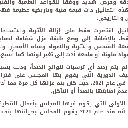
ة وحرص شديد ووفقاً للقواعد العلمية والفني
 هذه التماثيل ذات قيمة فنية وتاريخية عظيمة فه
 والتاريخي
.
يل اقتصرت فقط على إزالة الأتربة والاتساخا
قط، بالإضافة إلى وضع طبقة عزل شفافة لحماي
شعة الشمس والأتربة والهواء ومياه الأمطار، ول
اد ملونة أو ملمعة أدت إلى تغير لونها كما أُشيع
.
 لم يتم رصد أي ترسبات لنواتج الصدأ، وذلك بسب
ظيف الدورية التي يقوم بها المجلس على فترا
متقاربة منذ بدء قيام المجلس بذلك في عام 2021، حيث كان يتم عزلها كل مرة مما 
دم إصابتها بالصدأ أو التآكل
.
الأولى التي يقوم فيها المجلس بأعمال التنظي
والصيانة لهذه التماثيل، لافتاً إلى أنه منذ عام 2021 يقوم المجلس بصيانتها ب
.