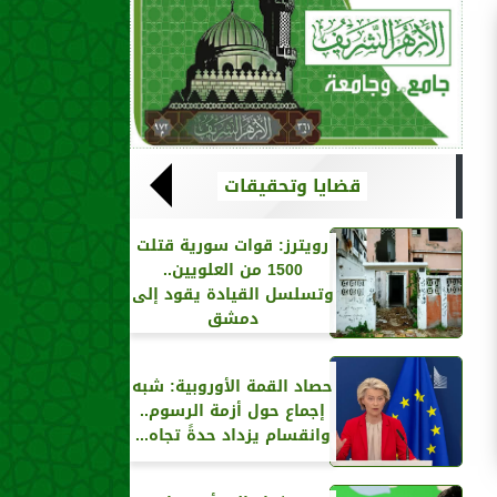
قضايا وتحقيقات
رويترز‏: قوات سورية قتلت
1500 من العلويين..
وتسلسل القيادة يقود إلى
دمشق
حصاد القمة الأوروبية: شبه
إجماع حول أزمة الرسوم..
وانقسام يزداد حدةً تجاه...