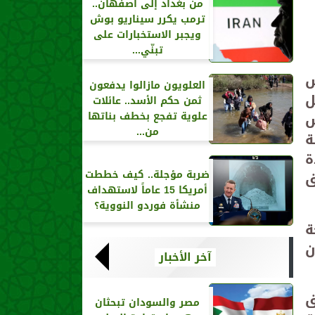
من بغداد إلى أصفهان..
ترمب يكرر سيناريو بوش
ويجبر الاستخبارات على
تبنّي...
س
العلويون مازالوا يدفعون
ل
ثمن حكم الأسد.. عائلات
علوية تفجع بخطف بناتها
س
من...
ة
ة
ضربة مؤجلة.. كيف خططت
ق
أمريكا 15 عاماً لاستهداف
منشأة فوردو النووية؟
ة
ن
آخر الأخبار
ق
مصر والسودان تبحثان