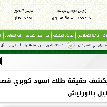
رئيس مجلس الإدارة
رئيس التحرير
د. محمد أسامة هارون
أحمد نصار
ات
تراثنا الإسلامي
طريق الحقيقة
حوار ضد التطرف
باب الفتاوى
ا
السودان
”ملاك الخير” يثير تفاعلًا واسعًا على وسائل التواصل
» يكشف حقيقة طلاء أسود كوبري قصر
نيل بالورنيش