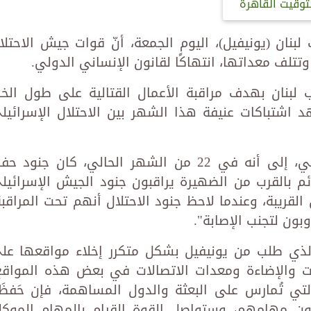
توقيت القاهرة
بنان (يونيفيل)، اليوم الجمعة، أنّ قوات جيش الاحتلا
وتتلف معداتها، انتهاكًا لقانون الإنساني الدولي.
 لبنان بهدف مراقبة الأعمال القتالية على طول الخ
اشتباكات عنيفة هذا الشهر بين الاحتلال الإسرائيل
وأشارت القوة الأممية، في بيانٍ صحفي، إلى أنه في 22 من الشهر الحالي، كان جنود 
م بالقرب من الضهيرة يراقبون جنود الجيش الإسرائيل
لقريبة، وعندما لاحظ جنود الاحتلال أنهم تحت المراقبة
بون لتجنب الإصابة".
الذي طلب من يونيفيل بشكل متكرر إخلاء مواقعها عل
رات والإضاءة ومعدات الاتصالات في بعض هذه المواقع
تي تُمارس على البعثة والدول المساهمة، فإن حَفظَ
ن مهامهم، وستواصل القوة القيام بالمهام الموكل