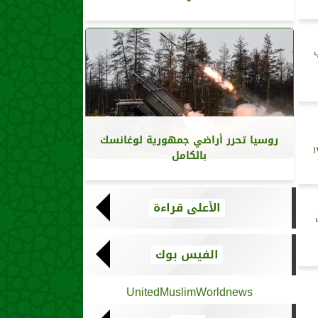
ب
روسيا تحرر أراضي جمهورية لوغانسك
 الجنوب اللبناني ١٣
بالكامل
الأعلى قراءة
الفيس بوك
UnitedMuslimWorldnews