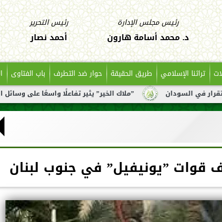
رئيس مجلس الإدارة
رئيس التحرير
د. محمد أسامة هارون
أحمد نصار
ات
تراثنا الإسلامي
طريق الحقيقة
حوار ضد التطرف
باب الفتاوى
ا
دان
”ملاك الخير” يثير تفاعلًا واسعًا على وسائل التواصل بعد 
ف قوات ”يونيفيل” في جنوب لبنان