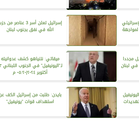
إسرائيلي
إسرائيل تعلن أسر 3 عناصر من حز
 لمواجهة
الله في نفق بجنوب لبنان
يل مجددا
ميقاتي: نتنياهو كشف عدوانيته
في لبنان
لـ”اليونيفيل” في
أكتوبر ٢٠٢٤|٠٥:٢٠ م
ليونيفيل
بايدن: طلبت من إسرائيل الكف عن
تهديدات
استهداف قوات ”يونيفيل”