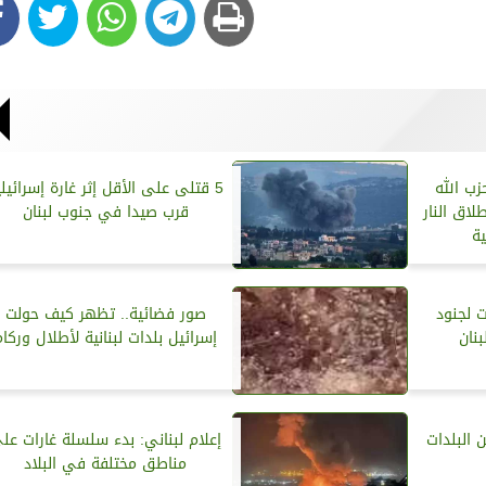
زب الله
5 قتلى على الأقل إثر غارة إسرائيلي
لاق النار
قرب صيدا في جنوب لبنان
ة
 لجنود
صور فضائية.. تظهر كيف حولت
نان
إسرائيل بلدات لبنانية لأطلال وركام
 البلدات
إعلام لبناني: بدء سلسلة غارات عل
مناطق مختلفة في البلاد