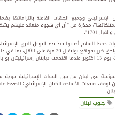
الإسرائيلي وجميع الجهات الفاعلة بالتزاماتها بضما
تلكاتها"، محذرة من "أن أي هجوم متعمّد عليهم يشك
ار 1701".
 حفظ السلام أصيبوا منذ بدء التوغل البري الإسرائيل
في لبنان في الأول من أكتوبر الجاري، ولحق ضرر بمواقع يونيفيل 20 مرة على الأقل، بما ف
عن طريق إطلاق النار المباشر، وما حدث يوم 13 أكتوبر عندما اقتحمت دبابتان إسرائيليتان بوا
مؤقتة في لبنان من قِبل القوات الإسرائيلية موجة م
يون لوقف مبيعات الأسلحة للكيان الإسرائيلي؛ للضغط علي
نان
جنوب لبنان