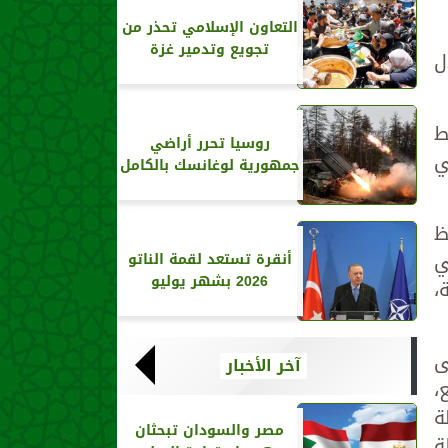
التعاون الإسلامي تحذر من
تجويع وتدمير غزة
ل
ط
روسيا تحرر أراضي
ي
جمهورية لوغانسك بالكامل
حفظ
ي
أنقرة تستعد لقمة الناتو
2026 بشهر يوليو
،
ى
آخر الأخبار
،
ة
مصر والسودان تبحثان
ة