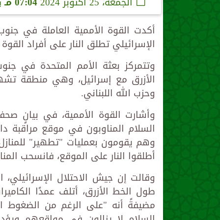
الجمعة، 25 أكتوبر 2024
07:04 مـ
ب
أكدت القوة الأممية العاملة في جنوب ل
الإسرائيلي تطلق النار على أفراد القوة 
وتتمركز بعثة الأمم المتحدة في جنوب
الأزرق مع إسرائيل، وهي منطقة تشهد 
وحزب الله اللبناني.
السلام المناوبون في موقع مراقبة دائ
وهم يقومون بعمليات "تطهير" للمنازل ا
أطلقوا النار على الموقع، فانسحب المناو
وقالت إن جيش الاحتلال الإسرائيلي، 
طول الخط الأزرق، أتلف عمدًا الكامي
مضيفةً أنه "على الرغم من الضغوط ال
السلام لا يزالون في مواقعهم ويؤدو