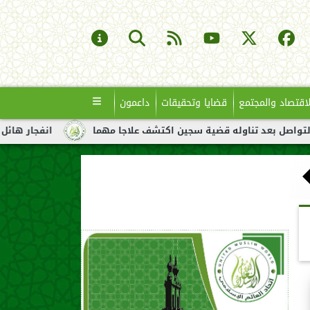
لاقتصاد والمجتمع
قضايا وتحقيقات
داعمون
تناوله قضية سجين اكتشف علاجا مهما
انفجار هائل لناقلة نفط قبا