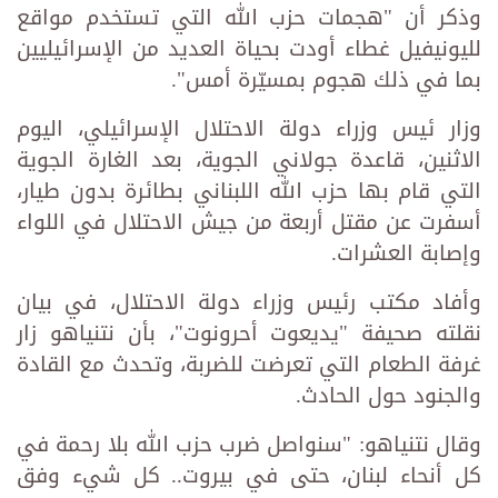
وذكر أن "هجمات حزب الله التي تستخدم مواقع
لليونيفيل غطاء أودت بحياة العديد من الإسرائيليين
بما في ذلك هجوم بمسيّرة أمس".
وزار ئيس وزراء دولة الاحتلال الإسرائيلي، اليوم
الاثنين، قاعدة جولاني الجوية، بعد الغارة الجوية
التي قام بها حزب الله اللبناني بطائرة بدون طيار،
أسفرت عن مقتل أربعة من جيش الاحتلال في اللواء
وإصابة العشرات.
وأفاد مكتب رئيس وزراء دولة الاحتلال، في بيان
نقلته صحيفة "يديعوت أحرونوت"، بأن نتنياهو زار
غرفة الطعام التي تعرضت للضربة، وتحدث مع القادة
والجنود حول الحادث.
وقال نتنياهو: "سنواصل ضرب حزب الله بلا رحمة في
كل أنحاء لبنان، حتى في بيروت.. كل شيء وفق