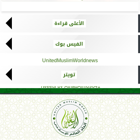
الأعلى قراءة
الفيس بوك
UnitedMuslimWorldnews
تويتر
Tweets by AthadAlm69641