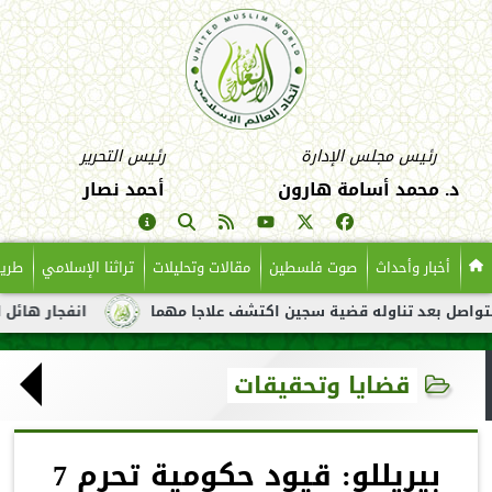
رئيس مجلس الإدارة
رئيس التحرير
د. محمد أسامة هارون
أحمد نصار
أخبار وأحداث
صوت فلسطين
مقالات وتحليلات
تراثنا الإسلامي
طريق
عد تناوله قضية سجين اكتشف علاجا مهما
انفجار هائل لناقلة نفط ق
قضايا وتحقيقات
بيريللو: قيود حكومية تحرم 7