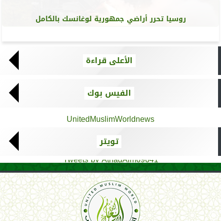
روسيا تحرر أراضي جمهورية لوغانسك بالكامل
الأعلى قراءة
الفيس بوك
UnitedMuslimWorldnews
تويتر
Tweets by AthadAlm69641