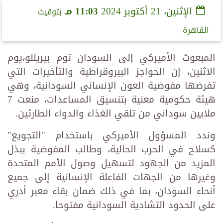
الإثنين، 21 أكتوبر 2024
11:03 مـ
بتوقيت
القاهرة
المبعوث الأميركي إلى السودان توم بيريللو،يوم
الاثنين، إن الحواجز البيروقراطية والتأخيرات التي
تفرضها مفوضية العون الإنساني السودانية، وهي
هيئة حكومية معنية بتنسيق المساعدات، منعت 7
ملايين سوداني من تلقي الغذاء والدواء الطارئين.
وندد المسؤول الأميركي باستخدام "التجويع"
كسلاح في الحرب الحالية، وطالب المفوضية ببذل
المزيد من الجهود لتسهيل وصول الأمم المتحدة
وغيرها من الجهات الفاعلة الإنسانية إلى جميع
أنحاء السودان، بما في ذلك ضمان بقاء معبر أدري
على الحدود التشادية السودانية مفتوحا.