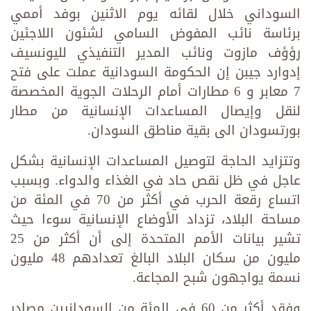
السوداني خلال لقائه يوم الاثنين بوفد أممي
برئاسة نائب المفوض السامي لشئون اللاجئين
رؤؤف مازوت ونائب المدير التنفيذي لليونسيف
إدوارد جيبن إن الحكومة السودانية عملت على فتح
7 معابر و 6 مطارات أمام الرحلات الجوية المخصصة
لنقل وإيصال المساعدات الإنسانية من مطار
بورتسودان الى بقية مناطق السودان.
وتتزايد الحاجة لتوصيل المساعدات الإنسانية بشكل
عاجل في ظل نقص حاد في الغذاء والدواء. وبسبب
اتساع رقعة الحرب في أكثر من 70 في المئة من
مساحة البلاد، تزداد الأوضاع الإنسانية سوءا حيث
تشير بيانات الأمم المتحدة إلى أن أكثر من 25
مليون من سكان البلاد البالغ تعدادهم 48 مليون
نسمة يواجهون شبح المجاعة.
وفقد أكثر من 60 في المئة من السودانيين مصادر