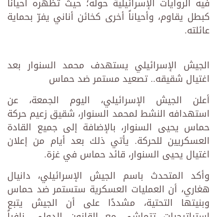
فيه الروايات الإسرائيلية حوله؛ حيث تُظهره أحياناً
كبطل يقاوم، وأحياناً أخرى كخائن أناني يفرّ بحماية
عائلته.
الجيش الإسرائيلي يستهدف محمد السنوار بعد
اغتيال شقيقه.. تصعيد مستمر ضد حماس
أعلن الجيش الإسرائيلي، اليوم الجمعة، عن
استهدافه النشط لمحمد السنوار، شقيق زعيم حركة
حماس يحيى السنوار، بالإضافة إلى جميع القادة
العسكريين للحركة. يأتي ذلك بعد أيام من إعلان
اغتيال يحيى السنوار، قائد حماس في غزة.
وأكد المتحدث باسم الجيش الإسرائيلي، دانيال
هغاري، أن العمليات العسكرية ستستمر ضد حماس
وبنيتها التحتية، مشددًا على أن الجيش يتبع
استراتيجيات تتماشى مع القانون الدولي، نافياً