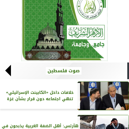
صوت فلسطين
خلافات داخل «الكابينت الإسرائيلي»
تنهي اجتماعه دون قرار بشأن غزة
هآرتس: أهل الضفة الغربية يذبحون في