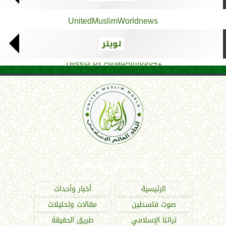
UnitedMuslimWorldnews
تويتر
Tweets by AthadAlm69641
اتحاد العالم الإسلامي
الرئيسية
أخبار وأحداث
صوت فلسطين
مقالات وتحليلات
تراثنا الإسلامي
طريق الحقيقة