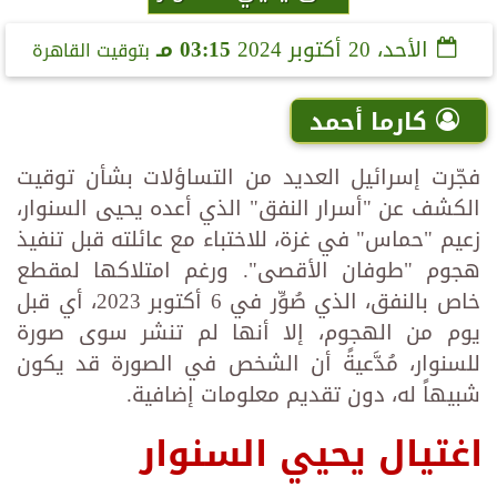
الأحد، 20 أكتوبر 2024
03:15 مـ
بتوقيت القاهرة
كارما أحمد
فجّرت إسرائيل العديد من التساؤلات بشأن توقيت
الكشف عن "أسرار النفق" الذي أعده يحيى السنوار،
زعيم "حماس" في غزة، للاختباء مع عائلته قبل تنفيذ
هجوم "طوفان الأقصى". ورغم امتلاكها لمقطع
خاص بالنفق، الذي صُوِّر في 6 أكتوبر 2023، أي قبل
يوم من الهجوم، إلا أنها لم تنشر سوى صورة
للسنوار، مُدَّعيةً أن الشخص في الصورة قد يكون
شبيهاً له، دون تقديم معلومات إضافية.
اغتيال يحيي السنوار