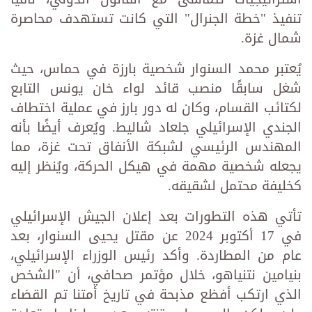
تنفيذ "خطة الجنرال" التي كانت تستهدف محاصرة
شمال غزة.
يُعتبر محمد السنوار شخصية بارزة في حماس، حيث
شغل سابقًا منصب قائد لواء خان يونس التابع
لكتائب القسام، وكان له دور بارز في عملية اختطاف
الجندي الإسرائيلي جلعاد شاليط. ويُعرف أيضًا بأنه
المهندس الرئيسي لشبكة الأنفاق تحت غزة، مما
يجعله شخصية مهمة في هيكل الحركة، ويُنظر إليه
كخليفة محتمل لشقيقه.
تأتي هذه التطورات بعد إعلان الجيش الإسرائيلي
في 17 أكتوبر 2024 عن مقتل يحيى السنوار، بعد
عام من المطاردة. وأكد رئيس الوزراء الإسرائيلي،
بنيامين نتنياهو، خلال مؤتمر صحافي، أن "الشخص
الذي ارتكب أفظع مذبحة في تاريخ أمتنا تم القضاء