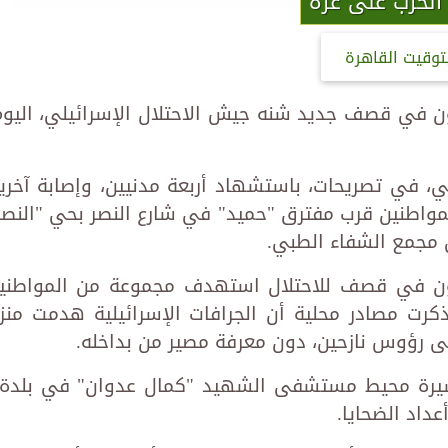
الحرب على غزة
توقيت القاهرة
في قصف جديد شنه جيش الاحتلال الإسرائيلي، اليوم
، في تصريحات، باستشهاد أربعة مدنيين، وإصابة آخري
اطنين قرب مفترق "حميد" في شارع النصر بحي "النصر
 مجمع الشفاء الطبي.
ون في قصف للاحتلال استهدف مجموعة من المواطني
ت مصادر محلية أن الجرافات الإسرائيلية هدمت منزل
لى رؤوس نازحين، دون معرفة مصير من بداخله.
سيرة محيط مستشفى الشهيد "كمال عدوان" في بلدة 
داد الضحايا.