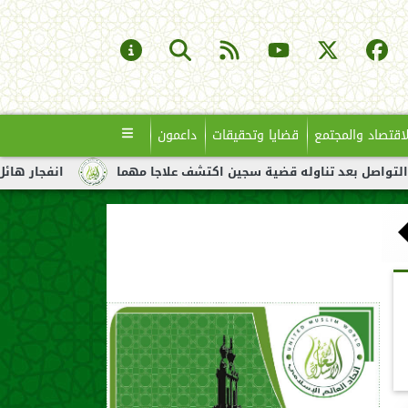
لاقتصاد والمجتمع
قضايا وتحقيقات
داعمون
 تناوله قضية سجين اكتشف علاجا مهما
انفجار هائل لناقلة نفط قب