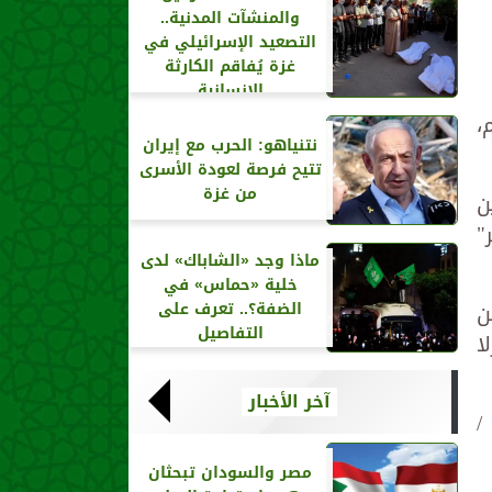
والمنشآت المدنية..
التصعيد الإسرائيلي في
غزة يُفاقم الكارثة
الإنسانية
،
نتنياهو: الحرب مع إيران
تتيح فرصة لعودة الأسرى
من غزة
ن
"
ماذا وجد «الشاباك» لدى
خلية «حماس» في
ن
الضفة؟.. تعرف على
التفاصيل
ا
آخر الأخبار
/
مصر والسودان تبحثان