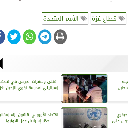
قطاع غزة
الأمم المتحدة
جلة
قتلى وعشرات الجرحى في قصف
لسطين
إسرائيلي لمدرسة تؤوي نازحين بغز
 جيفري
الاتحاد الأوروبي: قلقون إزاء إمكاني
دوان على
حظر إسرائيل عمل الأونروا