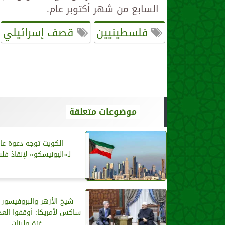
السابع من شهر أكتوبر عام.
فلسطينيين
قصف إسرائيلي
موضوعات متعلقة
الكويت توجه دعوة عا
لـ«اليونيسكو» لإنقاذ ف
شيخ الأزهر والبروفيسور
ساكس لأمريكا: أوقفوا الع
غزة ولبنان