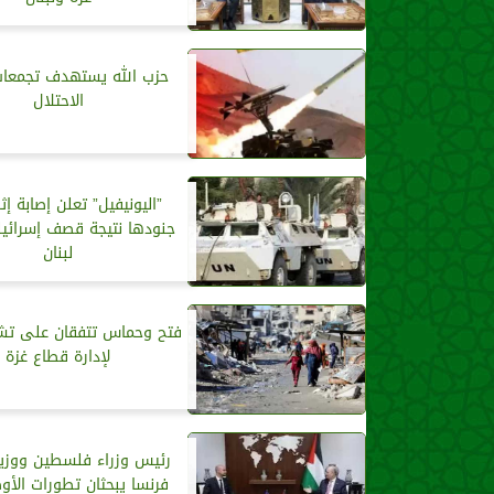
حزب الله يستهدف تجمعات
الاحتلال
”اليونيفيل” تعلن إصابة إث
جنودها نتيجة قصف إسرائي
لبنان
فتح وحماس تتفقان على تش
لإدارة قطاع غزة
رئيس وزراء فلسطين ووزير
فرنسا يبحثان تطورات الأ