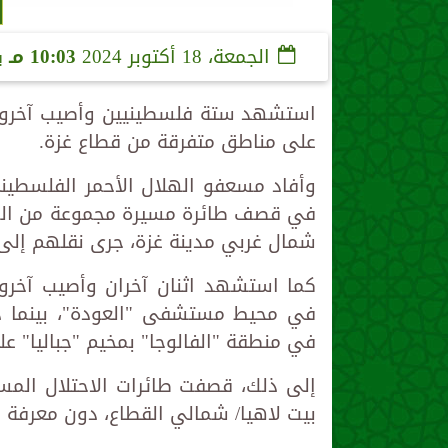
الجمعة، 18 أكتوبر 2024
10:03 مـ
ب
استشهد ستة فلسطينيين وأصيب آخرون 
على مناطق متفرقة من قطاع غزة.
وأفاد مسعفو الهلال الأحمر الفلسطيني
في قصف طائرة مسيرة مجموعة من المو
شمال غربي مدينة غزة، جرى نقلهم إلى
كما استشهد اثنان آخران وأصيب آخر
في محيط مستشفى "العودة"، بينما ذكر
في منطقة "الفالوجا" بمخيم "جباليا" ع
إلى ذلك، قصفت طائرات الاحتلال الم
بيت لاهيا/ شمالي القطاع، دون معرفة أع