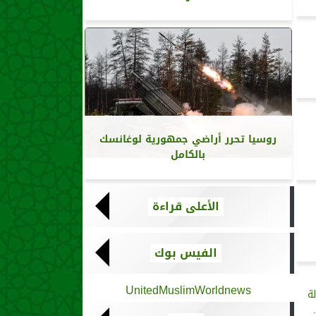
روسيا تحرر أراضي جمهورية لوغانسك
بالكامل
الأعلى قراءة
الفيس بوك
UnitedMuslimWorldnews
لة
وبل للسلام 2024..