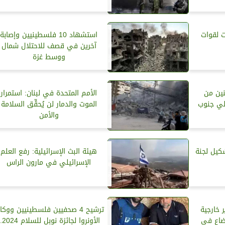
 لقوات
استشهاد 10 فلسطينيين وإصابة
آخرين في قصف للاحتلال شمال
ووسط غزة
نين من
الأمم المتحدة في لبنان: استمرار
لي جنوب
الموت والدمار لن يُحقِّق السلامة
والأمن
كيل لجنة
هيئة البث الإسرائيلية: رفع العلم
الإسرائيلي في مارون الراس
 خارجية
ترشيح 4 صحفيين فلسطينيين ووكا
وضاع في
الأونروا لجائزة ن