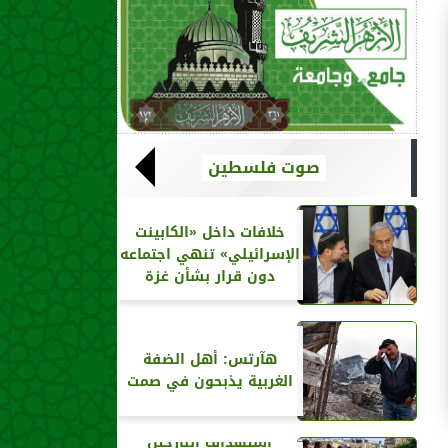
صوت فلسطين
خلافات داخل «الكابينت
الإسرائيلي» تنهي اجتماعه
دون قرار بشأن غزة
هآرتس: أهل الضفة
الغربية يذبحون في صمت
استهداف النازحين