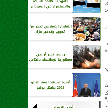
 في
جهود استعادة السلام
والاستقرار في السودان
س
ن
التعاون الإسلامي تحذر من
تجويع وتدمير غزة
ب
ة
روسيا تحرر أراضي
جمهورية لوغانسك بالكامل
ر الجاري،
أنقرة تستعد لقمة الناتو
ت
2026 بشهر يوليو
ق
ة
ذ
أهم الأخبار