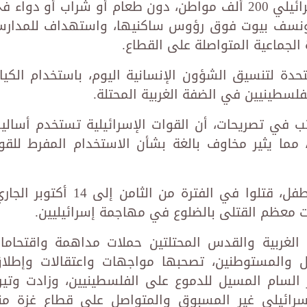
ولليوم الرابع عشر، يحاصر الاحتلال الإسرائيلي 200 ألف مواطن، دون طعام أو شراب أو دواء
نسف بيوت فوق رؤوس ساكنيها، واستهداف للمدار
 الجماعية المتواصلة على القطاع.
ة لتنسيق الشؤون الإنسانية اليوم، باستخدام الكيا
فلسطينيين في الضفة الغربية المحتلة.
ب في تصريحات، أن القوات الإسرائيلية تستخدم أسالي
 مما يثير مخاوف بالغة بشأن الاستخدام المفرط للقو
وأضاف أن تسعة أشخاص، من بينهم طفل، قتلوا في الفترة من الثامن إلى 14 أكتوب
ت معظم القتلى بالضلوع في مهاجمة إسرائيليين.
لغربية والقدس المحتلتين حملات مداهمة واقتحاما
ال والمستوطنين، تصحبها مواجهات واعتقالات وإطلا
السام المسيل للدموع على الفلسطينيين، وزادت وتير
لإسرائيلي غير المسبوق والمتواصل على قطاع غزة من