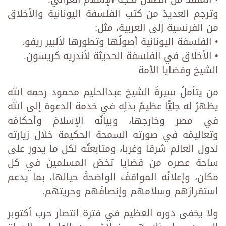
وترجم العديدَ من كتب الفلسفة اليونانية والأخلاق
من الفرنسية إلى العربية، مثل:
• الفلسفة اليونانية أصولُها وتطورها لألبير ريفو.
• الأخلاق في الفلسفة الحديثة لأندريه كريسون.
الشيخ وقضايا الأمة
من يتأملْ سيرةَ الشيخ عبدالحليم محمود رحمه الله
يظهرْ له جليًّا عظيمُ بذلِه في خدمة الدعوة إلى الله
في مصر وخارجها، وبيانُه الإسلامَ وأحكامَه
وتعاليمَه في صورته السمحة الحكيمة خلال زيارته
لدول العالم شرقا وغربا، ومتابعتُه لكل ما يدور على
ساحة عصره من قضايا تخصّ المسلمين في كل
مكان، وإعلانُه المواقفَ الواضحةَ حيالها، بما يدعم
استقرارَهم وسلامهم وإنصافَهم وحريتهم.
ولا يخفى دوره العظيم في فترة انتصار حرب أكتوبر