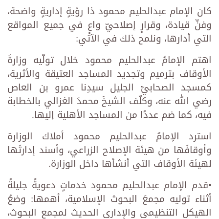
كان الإمام عبدالحليم محمود ذا رؤيةٍ إداريةٍ واضحة،
وفنِّ قيادة، وقرارٍ إصلاحيّ واعٍ في جميع المواقع
التي أدارها، ونلمح ذلك في الآتي:
اهتم الإمامُ عبدالحليم محمود خلال تولّيه وزارةَ
الأوقاف بترميم وتجديد المساجد العتيقة والأثرية،
كمسجد الصحابيّ الجليل سيدِنا عمرو بن العاص
رضي الله عنه، وكلّف الشيخَ محمدَ الغزالي بالخطابة
فيه، كما ضم عددًا من المساجد الأهلية إليها.
استرد الإمامُ عبدالحليم محمود أملاك الوزارة
وأوقافَها من هيئة الإصلاح الزراعي، وأسند إدارتَها
لهيئة الأوقاف التي أنشأها داخل الوزارة.
•قدم الإمام عبدالحليم محمود خدماتٍ دعويةً جليلةً
أثناء توليه مجمعَ البحوث الإسلامية، أهمها: وضعُ
الهيكل التنظيمي والإداري الحديث لمجمع البحوث،