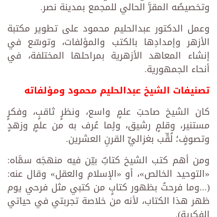
وتخصيصُه المقرَّ الحالي للمجمع بمدينة نصر.
وعمل الدكتور عبدالحليم محمود على تطوير مكتبة
الأزهر وإمدادِها بالكتب والمؤلفات، وتوسّع في
إنشاء المعاهد الأزهرية بمراحلها المختلفة، في
أنحاء الجمهورية.
تصنيفات الشيخ عبدالحليم محمود ومؤلفاته
كان الشيخ صاحبَ علمٍ واسع، ونظرٍ ثاقبٍ، وفكرٍ
مستنير، وقلمٍ رشيق، ولِما عُرف به من علمٍ وزهدٍ
وتصوفٍ؛ لُقِّب بغزاليِّ القرنِ العشرين.
ومن أهم كتب الشيخ كتابٌ بيّن فيه منهجَه سمَّاه:
«التوحيد الخالص»، أو «الإسلام والعقل» وقال عنه:
(...وما فرحتُ بظهور كتابٍ من كتبي مثل فرحي يوم
ظهر هذا الكتاب، لأنه من خلاصة تجربتي في حياتي
الفكرية).