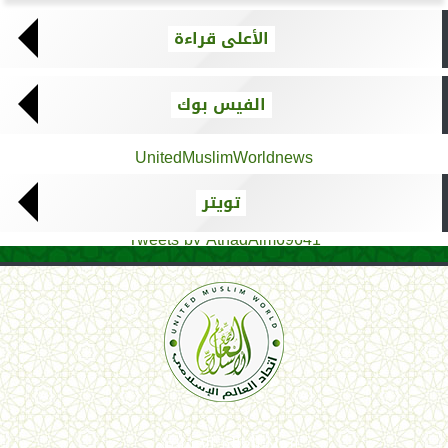
الأعلى قراءة
الفيس بوك
UnitedMuslimWorldnews
تويتر
Tweets by AthadAlm69641
اتحاد العالم الإسلامي