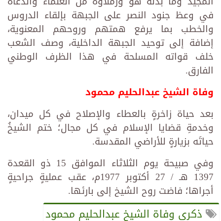
المجيد وما بذله هو وزملاؤه من العلماء والدعاة
في وعظ جنود النصر على الجبهة بإلقاء الدروس
والخطب بما يرفع همتهم وروحهم المعنوية،
إضافة إلى توحيد الجبهة الداخلية، وصف الشعب
خلف قواته المسلحة في هذا الظرف الوطني
الفارق.
وفاة الشيخ عبدالحليم محمود
بعد حياة زاخرةٍ بالعطاء والإصلاح في كل ميدان،
وخدمةِ قضايا الإسلام في كل مجال؛ ختم الشيخُ
حياتَه بزيارةٍ للأراضي المقدسة.
وفي صبيحة يوم الثلاثاء الموافق 15 ذو القعدة
1397 هـ / 27 أكتوبر 1977م، عقب عمليةٍ جراحيةٍ
أجراها؛ فاضت روح الشيخ إلى بارئها.
ذكرى وفاة الشيخ عبدالحليم محمود