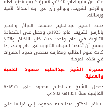
عشر من مايو لعام: 1910م، لأسرةٍ كريمةٍ مُحبّةٍ للعلم
والأزهر الشريف، ولوالدٍ رأى في ابنه امتدادًا لأملِه
ورسالته.
حفظ الشيخ عبدالحليم محمود، القرآنَ والتحق
بالأزهر الشريف، عام: 1923م، وحصل على الشهادة
الثانوية في عام واحد؛ حيث كان النظامُ وقتئذٍ
يسمح أن تُختصرَ المرحلة الثانوية في عام واحد، إذا
كانت علوم الطالب ومعارفه تتخطى حدودَ المقرّرات
في هذه المرحلة.
مسيرة الشيخ عبدالحليم محمود العلمية
والعملية
•حصل الشيخ عبدالحليم محمود على شهادة
العالِمية سنة 1351هـ/ 1932م.
‏ سافر الدكتور عبدالحليم محمود، إلى فرنسا على