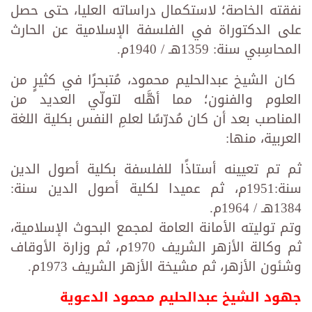
نفقته الخاصة؛ لاستكمال دراساته العليا، حتى حصل
على الدكتوراة في الفلسفة الإسلامية عن الحارث
المحاسِبي سنة: 1359هـ / 1940م.
‏ كان الشيخ عبدالحليم محمود، مُتبحرًا في كثيرٍ من
العلوم والفنون؛ مما أهَّله لتولّي العديد من
المناصب بعد أن كان مُدرّسًا لعلمِ النفس بكلية اللغة
العربية، منها:
ثم تم تعيينه أستاذًا للفلسفة بكلية أصول الدين
سنة:1951م، ثم عميدا لكلية أصول الدين سنة:
1384هـ / 1964م.
وتم توليته الأمانة العامة لمجمع البحوث الإسلامية،
ثم وكالة الأزهر الشريف 1970م، ثم وزارة الأوقاف
وشئون الأزهر، ثم مشيخة الأزهر الشريف 1973م.
جهود الشيخ عبدالحليم محمود الدعوية