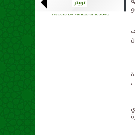
ة
تويتر
و
Tweets by AthadAlm69641
ف
ن
ة
،
ي
ة