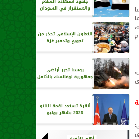
جهود استعادة السلام
ا
والاستقرار في السودان
ا
،
التعاون الإسلامي تحذر من
م
تجويع وتدمير غزة
روسيا تحرر أراضي
،
جمهورية لوغانسك بالكامل
ى
ة
أنقرة تستعد لقمة الناتو
2026 بشهر يوليو
:
ى
أهم الأخبار