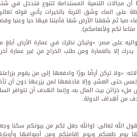
ا أن مجالات التنمية المستدامة تتنوع فتدخل في شت
ظة على الماء وشق التربة بالخيرات يأتي قوله تعالى
ماء صبا ثم شققنا الأرض شقا فأنبتنا فيها حبا وعنبا وقضب
متاعا لكم ولأنعامكم﴾.
اليه على مصر: «وليكن نظرك في عمارة الأرض أبلغ م
يدرك إلا بالعمارة ومن طلب الخراج من غير عمارة أخر
ته: «ولا تركن أرضًا بورًا وادفعها إلى من يقوم بزراعته
الخمس حتى العشر، وإلا فادفعها لمن يزرعها دون أن تأخ
ملء خزائن بيت المال به، وإنما الهدف أن تتوافر السل
ف من أهداف الدولة.
ول الله تعالى: ﴿والله جعل لكم من بيوتكم سكنا وجع
ها يوم ظعنكم ويوم إقامتكم ومن أصوافها وأوباره