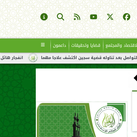
لاقتصاد والمجتمع
قضايا وتحقيقات
داعمون
وله قضية سجين اكتشف علاجا مهما
انفجار هائل لناقلة نفط قبالة 