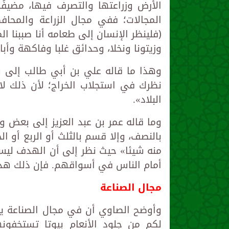
الأرض وزراعتها والتصرف فيها، مضيفً
المجالات؛ ففي مجال الزراعة والمحاف
﴿فلينظر الإنسان إلى طعامه أنا صببنا ال
وزيتونا ونخلا، وحدائق غلبا وفاكهة وأبا 
وهذا ما قاله علي بن أبي طالب إلى و
نظرك في استجلاب الخراج؛ لأن ذلك لا 
البلاد».
وما قاله عمر بن عبد العزيز إلى بعض ولا
بالنصف، وإلا قسم بالثلث أو الربع أو 
منه شيئا» حيث نظر إلى أن الهدف ليس 
أمام الناس في أسواقهم. فإن ذلك هد
مجال الصناعة
وأوضح الصاوي أن في مجال الصناعة يق
لكم من جلود الأنعام بيوتا تستخفون