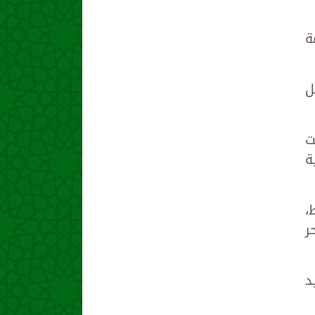
ة
ل
ت
ة
،
ر
د