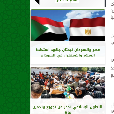
ى
:
ا
ن
ب
مصر والسودان تبحثان جهود استعادة
السلام والاستقرار في السودان
ا
ذ
ع
ل
التعاون الإسلامي تحذر من تجويع وتدمير
ا
غزة