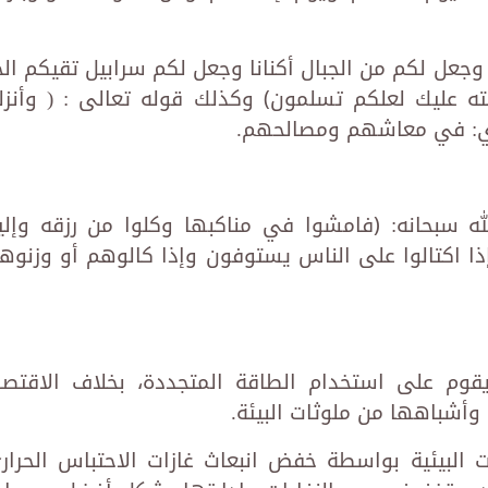
وجعل لكم من الجبال أكنانا وجعل لكم سرابيل تقيكم الح
 عليك لعلكم تسلمون﴾ وكذلك قوله تعالى : ( وأنزلن
أي: في معاشهم ومصالحهم.
ه سبحانه: ﴿فامشوا في مناكبها وكلوا من رزقه وإلي
إذا اكتالوا على الناس يستوفون وإذا كالوهم أو وزنوه
يقوم على استخدام الطاقة المتجددة، بخلاف الاقتصا
وأشباهها من ملوثات البيئة.
ت البيئية بواسطة خفض انبعاث غازات الاحتباس الحرار