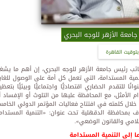
جامعة الأزهر للوجه البحري
بتوقيت القاهرة
نائب رئيس جامعة الأزهر للوجه البحري، إن أهم ما يشغ
نمية المستدامة، التي تعمل كل أمة على الوصول للغاي
ا للتقدم الحضاري اقتصاديًّا واجتماعيًّا وبيئيًّا بتعظي
م الأمثل، مع المحافظة عليها من التلوث أو الإفساد أ
 خلال كلمته في افتتاح فعاليات المؤتمر الدولي الخام
اف بمحافظة الدقهلية تحت عنوان: «التنمية المستدام
لامي والقانون الوضعي».
ا إلى التنمية المستدامة