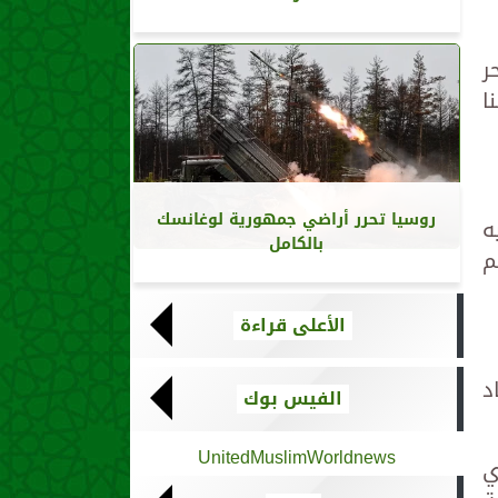
ر
ا
روسيا تحرر أراضي جمهورية لوغانسك
ه
بالكامل
م
الأعلى قراءة
د
الفيس بوك
UnitedMuslimWorldnews
ي