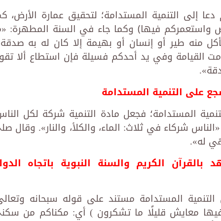
دعا إلى التنمية المستدامة؛ لتحقيق عمارة الأرض، كم
ض واستعمركم فيها﴾ وكما جاء في السنة المطهرة: «م
أكل منه طير أو إنسان أو بهيمة إلا كان له به صدقة»
امت القيامة وفي يد أحدكم فسيلة فإن استطاع ألا تقو
قة».
جع على التنمية المستدامة
نمية المستدامة؛ فجعل مادة التنمية شركة لكل الناس
لناس شركاء في ثلاث: الماء، والكلأ، والنار». وقال صل
هي له».
بالقرآن الكريم والسنة النبوية باتجاه الدول
 التنمية المستدامة مستند على قوله سبحانه وتعالى
فيها معايش قليلًا ما تشكرون ) أي: مكناكم من سكن