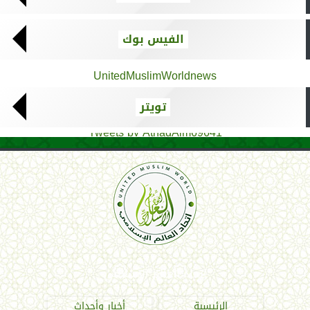
الفيس بوك
UnitedMuslimWorldnews
تويتر
Tweets by AthadAlm69641
اتحاد العالم الإسلامي
الرئيسية
أخبار وأحداث