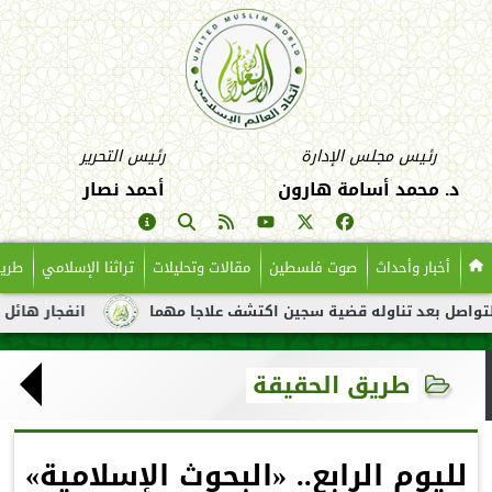
رئيس مجلس الإدارة
رئيس التحرير
د. محمد أسامة هارون
أحمد نصار
أخبار وأحداث
صوت فلسطين
مقالات وتحليلات
تراثنا الإسلامي
طريق
عد تناوله قضية سجين اكتشف علاجا مهما
انفجار هائل لناقلة نفط 
طريق الحقيقة
لليوم الرابع.. «البحوث الإسلامية»