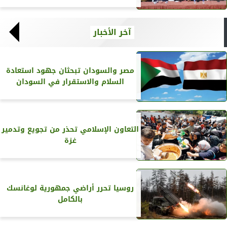
آخر الأخبار
مصر والسودان تبحثان جهود استعادة
السلام والاستقرار في السودان
التعاون الإسلامي تحذر من تجويع وتدمير
غزة
روسيا تحرر أراضي جمهورية لوغانسك
بالكامل