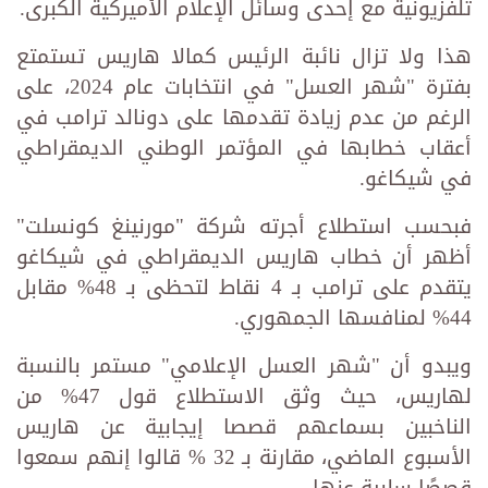
تلفزيونية مع إحدى وسائل الإعلام الأميركية الكبرى.
هذا ولا تزال نائبة الرئيس كمالا هاريس تستمتع
بفترة "شهر العسل" في انتخابات عام 2024، على
الرغم من عدم زيادة تقدمها على دونالد ترامب في
أعقاب خطابها في المؤتمر الوطني الديمقراطي
في شيكاغو.
فبحسب استطلاع أجرته شركة "مورنينغ كونسلت"
أظهر أن خطاب هاريس الديمقراطي في شيكاغو
يتقدم على ترامب بـ 4 نقاط لتحظى بـ 48% مقابل
44% لمنافسها الجمهوري.
ويبدو أن "شهر العسل الإعلامي" مستمر بالنسبة
لهاريس، حيث وثق الاستطلاع قول 47% من
الناخبين بسماعهم قصصا إيجابية عن هاريس
الأسبوع الماضي، مقارنة بـ 32 % قالوا إنهم سمعوا