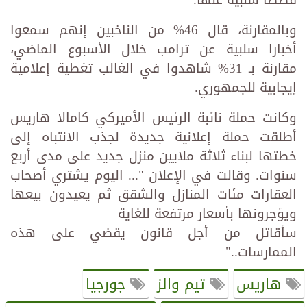
قصصًا سلبية عنها.
وبالمقارنة، قال 46% من الناخبين إنهم سمعوا
أخبارا سلبية عن ترامب خلال الأسبوع الماضي،
مقارنة بـ 31% شاهدوا في الغالب تغطية إعلامية
إيجابية للجمهوري.
وكانت حملة نائبة الرئيس الأميركي كامالا هاريس
أطلقت حملة إعلانية جديدة لجذب الانتباه إلى
خطتها لبناء ثلاثة ملايين منزل جديد على مدى أربع
سنوات. وقالت في الإعلان "... اليوم يشتري أصحاب
العقارات مئات المنازل والشقق ثم يعيدون بيعها
ويؤجرونها بأسعار مرتفعة للغاية
سأقاتل من أجل قانون يقضي على هذه
الممارسات.."
هاريس
تيم والز
جورجيا