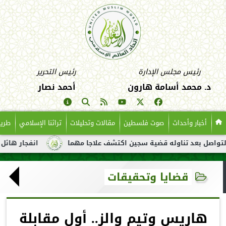
رئيس مجلس الإدارة
رئيس التحرير
د. محمد أسامة هارون
أحمد نصار
أخبار وأحداث
صوت فلسطين
مقالات وتحليلات
تراثنا الإسلامي
طريق
بعد تناوله قضية سجين اكتشف علاجا مهما
انفجار هائل لناقلة نفط
قضايا وتحقيقات
هاريس وتيم والز.. أول مقابلة