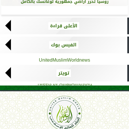
روسيا تحرر أراضي جمهورية لوغانسك بالكامل
الأعلى قراءة
الفيس بوك
UnitedMuslimWorldnews
تويتر
Tweets by AthadAlm69641