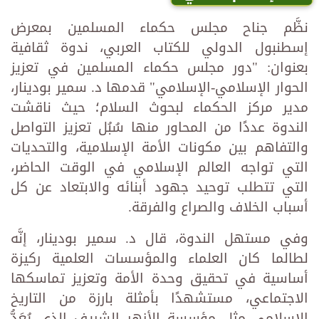
نظَّم جناح مجلس حكماء المسلمين بمعرض
إسطنبول الدولي للكتاب العربي، ندوة ثقافية
بعنوان: "دور مجلس حكماء المسلمين في تعزيز
الحوار الإسلامي-الإسلامي" قدمها د. سمير بودينار،
مدير مركز الحكماء لبحوث السلام؛ حيث ناقشت
الندوة عددًا من المحاور منها سُبُل تعزيز التواصل
والتفاهم بين مكونات الأمة الإسلامية، والتحديات
التي تواجه العالم الإسلامي في الوقت الحاضر،
التي تتطلب توحيد جهود أبنائه والابتعاد عن كل
أسباب الخلاف والصراع والفرقة.
وفي مستهل الندوة، قال د. سمير بودينار، إنَّه
لطالما كان العلماء والمؤسسات العلمية ركيزة
أساسية في تحقيق وحدة الأمة وتعزيز تماسكها
الاجتماعي، مستشهدًا بأمثلة بارزة من التاريخ
الإسلامي مثل مؤسسة الأزهر الشريف الذي يُعَدُّ