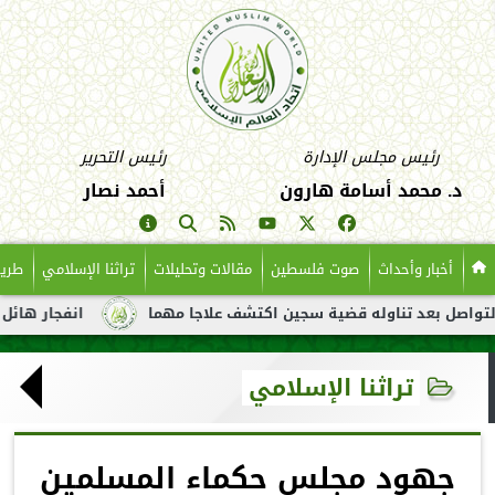
رئيس مجلس الإدارة
رئيس التحرير
د. محمد أسامة هارون
أحمد نصار
أخبار وأحداث
صوت فلسطين
مقالات وتحليلات
تراثنا الإسلامي
طريق
عد تناوله قضية سجين اكتشف علاجا مهما
انفجار هائل لناقلة نفط ق
تراثنا الإسلامي
جهود مجلس حكماء المسلمين