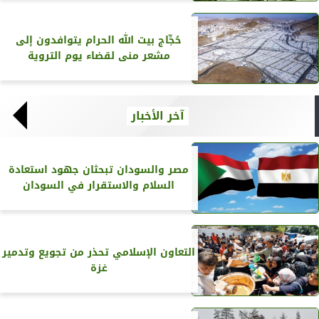
حُجِّاج بيت الله الحرام يتوافدون إلى
مشعر منى لقضاء يوم التروية
آخر الأخبار
مصر والسودان تبحثان جهود استعادة
السلام والاستقرار في السودان
التعاون الإسلامي تحذر من تجويع وتدمير
غزة