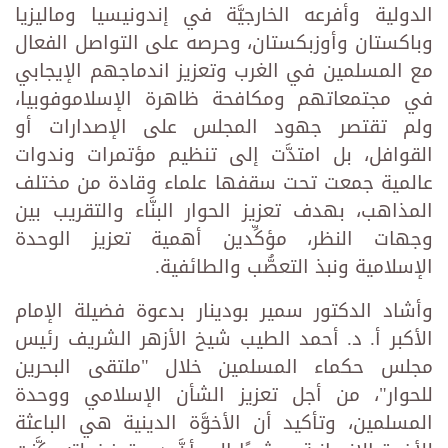
الدولية وأفرعه الخارجيَّة في إندونيسيا وماليزيا
وباكستان وأوزبكستان، وحرصه على التواصل الفعال
مع المسلمين في الغرب وتعزيز اندماجهم الإيجابي
في مجتمعاتهم ومكافحة ظاهرة الإسلاموفوبيا،
ولم تقتصر جهود المجلس على الإصدارات أو
القوافل، بل امتدَّت إلى تنظيم مؤتمرات وندوات
عالمية جمعت تحت سقفها علماء وقادة من مختلف
المذاهب، بهدف تعزيز الحوار البنَّاء والتقريب بين
وجهات النظر، مؤكِّدين أهمية تعزيز الوحدة
الإسلامية ونبذ التعصُّب والطائفية.
وأشاد الدكتور سمير بودينار بدعوة فضيلة الإمام
الأكبر أ. د. أحمد الطيب شيخ الأزهر الشريف رئيس
مجلس حكماء المسلمين خلال "ملتقى البحرين
للحوار"، من أجل تعزيز الشأن الإسلامي ووحدة
المسلمين، وتأكيد أن الأخوَّة الدينية هي الباعثة