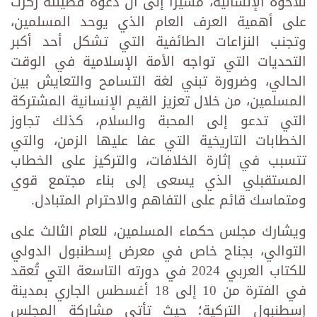
للأخوة الإنسانية، مشيرًا إلى أنَّ دعوة فضيلته ركَّزت
على أهمية العرف العام الذي يوحد المسلمين،
وتجنب النزاعات الطائفية التي تشكل أحد أكبر
التحديات التي تواجه الأمة الإسلامية في الوقت
الحالي، وضرورة تبني لغة التسامح والتعايش بين
المسلمين، من خلال تعزيز القيم الإنسانية المشتركة
التي تدعو إلى المحبة والسلام، كذلك تجاوز
الخطابات التاريخية التي عفا عليها الزمن، والتي
تتسبب في إثارة الخلافات، والتركيز على الخطاب
المستقبلي الذي يسعى إلى بناء مجتمع قوي
ومتماسك قائم على التفاهم والاحترام المتبادل.
ويشارك مجلس حكماء المسلمين، للعام الثالث على
التوالي، بجناح خاص في معرض إسطنبول الدولي
للكتاب العربي 2024 في دورته التاسعة التي تُعقد
في الفترة من 10 إلى 18 أغسطس الجاري بمدينة
إسطنبول التركية؛ حيث تأتي مشاركة المجلس