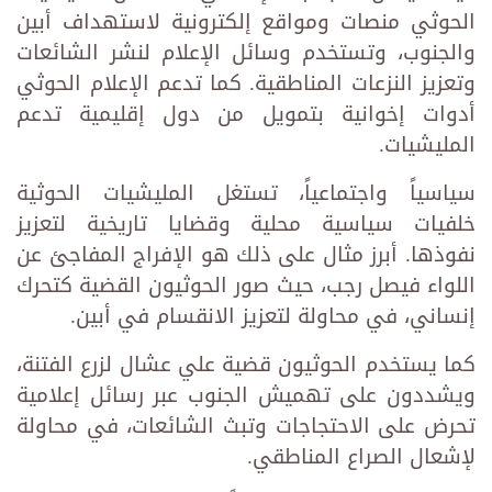
الحوثي منصات ومواقع إلكترونية لاستهداف أبين
والجنوب، وتستخدم وسائل الإعلام لنشر الشائعات
وتعزيز النزعات المناطقية. كما تدعم الإعلام الحوثي
أدوات إخوانية بتمويل من دول إقليمية تدعم
المليشيات.
سياسياً واجتماعياً، تستغل المليشيات الحوثية
خلفيات سياسية محلية وقضايا تاريخية لتعزيز
نفوذها. أبرز مثال على ذلك هو الإفراج المفاجئ عن
اللواء فيصل رجب، حيث صور الحوثيون القضية كتحرك
إنساني، في محاولة لتعزيز الانقسام في أبين.
كما يستخدم الحوثيون قضية علي عشال لزرع الفتنة،
ويشددون على تهميش الجنوب عبر رسائل إعلامية
تحرض على الاحتجاجات وتبث الشائعات، في محاولة
لإشعال الصراع المناطقي.