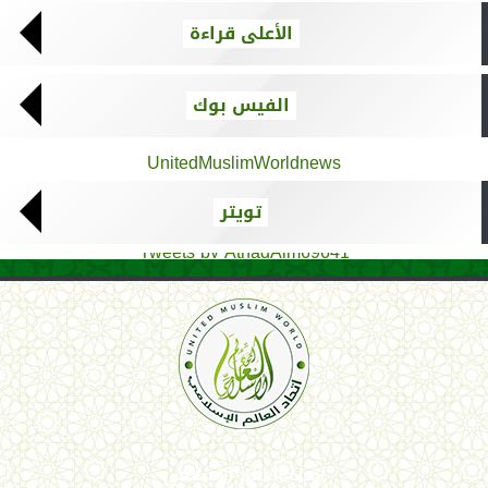
الأعلى قراءة
الفيس بوك
UnitedMuslimWorldnews
تويتر
Tweets by AthadAlm69641
اتحاد العالم الإسلامي