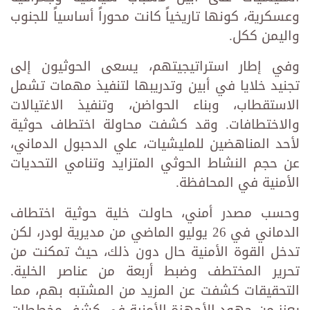
وعسكرية، كونها تاريخياً كانت محوراً أساسياً للجنوب
واليمن ككل.
وفي إطار استراتيجيتهم، يسعى الحوثيون إلى
تجنيد خلايا في أبين وتدريبها لتنفيذ مهمات تشمل
الاستقطاب، وبناء الحواضن، وتنفيذ الاغتيالات
والاختطافات. وقد كشفت محاولة اختطاف حوثية
لأحد المناهضين للمليشيات، علي الدحبول الدماني،
عن حجم النشاط الحوثي المتزايد وتنامي التحديات
الأمنية في المحافظة.
وحسب مصدر أمني، حاولت خلية حوثية اختطاف
الدماني في 26 يوليو الماضي من مديرية لودر، لكن
تدخل القوة الأمنية حال دون ذلك، حيث تمكنت من
تحرير المختطف وضبط أربعة من عناصر الخلية.
التحقيقات كشفت عن المزيد من المشتبه بهم، مما