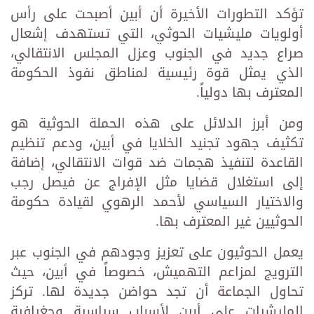
تؤكد التطورات الأخيرة أن أبين أصبحت على رأس
أولويات مليشيات الحوثي، التي تستهدف إشعال
صراع جديد في الجنوب وعزل المجلس الانتقالي،
الذي يمثل قوة رئيسية لمناطق نفوذ الحكومة
المعترف بها دولياً.
ومن أبرز الدلائل على هذه الحملة الحوثية هو
تكثيف جهود تجنيد الخلايا في أبين، ودعم تنظيم
القاعدة لتنفيذ هجمات ضد قوات الانتقالي، إضافة
إلى استغلال قضايا مثل الإفراج عن فيصل رجب
والاختيار السياسي لأحمد الرهوي لقيادة حكومة
الحوثيين غير المعترف بها.
يعمل الحوثيون على تعزيز وجودهم في الجنوب عبر
الترويج لمزاعم التهميش، خصوصاً في أبين، حيث
تحاول الجماعة أن تجد حواضن جديدة لها. تركز
المليشيات على أبين لأسباب سياسية وجغرافية