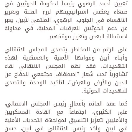
تعيين أحمد الرهوي رئيساً لحكومة الحوثيين في
صنعاء يعكس استراتيجيتهم لزرع الفتنة وتعزيز
الانقسام في الجنوب. الرهوي، المنتمي لأبين، يعبر
عن دعم الحوثيين للعرقيات المحلية، في محاولة
لاستمالة البعض وتعزيز موقفهم.
على الرغم من المخاطر، يتصدى المجلس الانتقالي
وأبناء أبين وقواتها الأمنية والعسكرية لهذه
التهديدات. فقد نظم المجلس الانتقالي لقاء
تشاورياً تحت شعار "اصطفاف مجتمعي للدفاع عن
الدين والأرض والعرض"، لتأكيد الوحدة والتصدي
للتهديدات الحوثية.
كما عقد القائم بأعمال رئيس المجلس الانتقالي،
علي الكثيري، اجتماعاً مع القادة العسكريين
والأمنيين لتعزيز التنسيق لمواجهة التحديات الأمنية
في أبين. وأكد رئيس الانتقالي في أبين، حسن