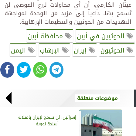
غيثان الكازمي، أن أي محاولات لزرع الفوضى لن
تُسمح بها، داعياً إلى مزيد من الوحدة لمواجهة
التهديدات من الحوثيين والتنظيمات الإرهابية.
الحوثيين في أبين
محافظة أبين
الحوثيون
إيران
الإرهاب
اليمن
موضوعات متعلقة
إسرائيل: لن نسمح لإيران بامتلاك
أسلحة نووية