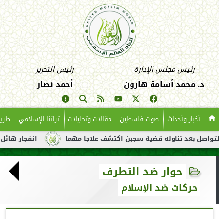
رئيس مجلس الإدارة
رئيس التحرير
د. محمد أسامة هارون
أحمد نصار
أخبار وأحداث
صوت فلسطين
مقالات وتحليلات
تراثنا الإسلامي
طريق
عد تناوله قضية سجين اكتشف علاجا مهما
انفجار هائل لناقلة نفط 
حوار ضد التطرف
حركات ضد الإسلام