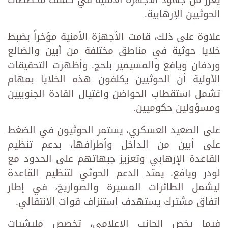
يعزز من جهود الأجهزة الأمنية في كشف مخططات
الحوثيين الإرهابية.
علاوة على ذلك، قامت الأجهزة الأمنية مؤخراً بضبط
خلايا حوثية في مناطق مختلفة من أبين والضالع
وردفان ويافع والمسيمير بلحج. وأظهرت التحقيقات
الأولية أن الحوثيين يكلفون هذه الخلايا بمهام
تشمل استقطاب الحواضن واغتيال القادة الجنوبيين
ومسؤولين حكوميين.
على الصعيد العسكري، يستمر الحوثيون في الضغط
على أبين من الداخل وأطرافها، بدعم تنظيم
القاعدة الإرهابي وتعزيز جبهاتهم على الحدود مع
لودر ويافع. يمتد الدعم الحوثي لتنظيم القاعدة
ليشمل الطائرات المسيرة والصواريخ، في إطار
اتفاق مشترك يستهدف استنزاف قوات الانتقالي.
فيما يخص الجانب الإعلامي، تخصص مليشيات