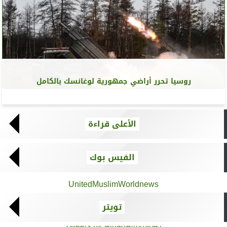
روسيا تحرر أراضي جمهورية لوغانسك بالكامل
الأعلى قراءة
الفيس بوك
UnitedMuslimWorldnews
تويتر
Tweets by AthadAlm69641