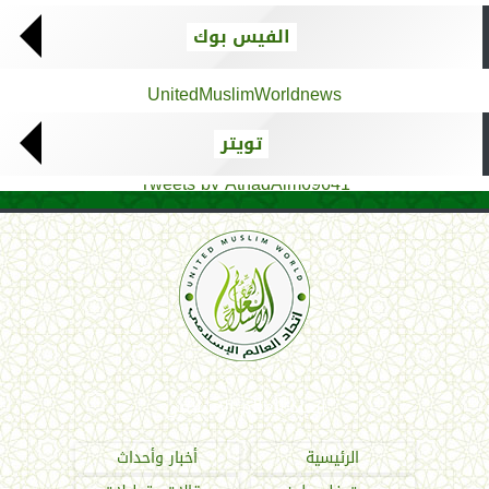
الفيس بوك
UnitedMuslimWorldnews
تويتر
Tweets by AthadAlm69641
اتحاد العالم الإسلامي
الرئيسية
أخبار وأحداث