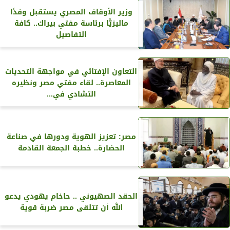
وزير الأوقاف المصري يستقبل وفدًا
ماليزيًّا برئاسة مفتي بيراك.. كافة
التفاصيل
التعاون الإفتائي في مواجهة التحديات
المعاصرة.. لقاء مفتي مصر ونظيره
التشادي في...
مصر: تعزيز الهوية ودورها في صناعة
الحضارة.. خطبة الجمعة القادمة
الحقد الصهيوني .. حاخام يهودي يدعو
الله أن تتلقى مصر ضربة قوية