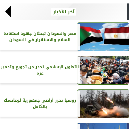
آخر الأخبار
مصر والسودان تبحثان جهود استعادة
السلام والاستقرار في السودان
التعاون الإسلامي تحذر من تجويع وتدمير
غزة
روسيا تحرر أراضي جمهورية لوغانسك
بالكامل