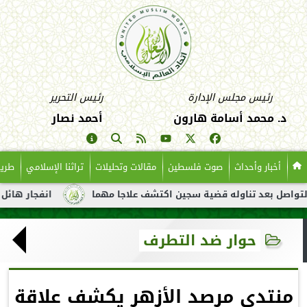
رئيس مجلس الإدارة
رئيس التحرير
د. محمد أسامة هارون
أحمد نصار
أخبار وأحداث
صوت فلسطين
مقالات وتحليلات
تراثنا الإسلامي
طريق
بعد تناوله قضية سجين اكتشف علاجا مهما
انفجار هائل لناقلة نفط
حوار ضد التطرف
منتدى مرصد الأزهر يكشف علاقة