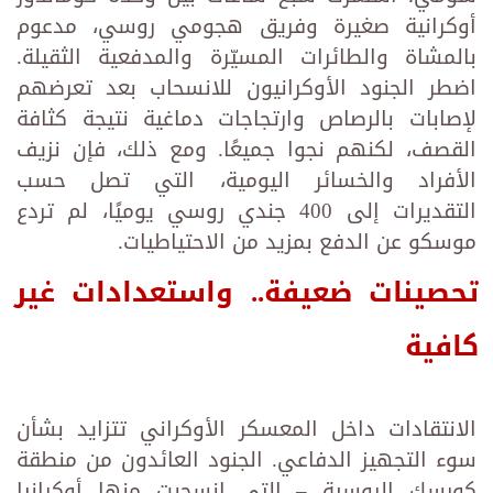
أوكرانية صغيرة وفريق هجومي روسي، مدعوم
بالمشاة والطائرات المسيّرة والمدفعية الثقيلة.
اضطر الجنود الأوكرانيون للانسحاب بعد تعرضهم
لإصابات بالرصاص وارتجاجات دماغية نتيجة كثافة
القصف، لكنهم نجوا جميعًا. ومع ذلك، فإن نزيف
الأفراد والخسائر اليومية، التي تصل حسب
التقديرات إلى 400 جندي روسي يوميًا، لم تردع
موسكو عن الدفع بمزيد من الاحتياطيات.
تحصينات ضعيفة.. واستعدادات غير
كافية
الانتقادات داخل المعسكر الأوكراني تتزايد بشأن
سوء التجهيز الدفاعي. الجنود العائدون من منطقة
كورسك الروسية – التي انسحبت منها أوكرانيا