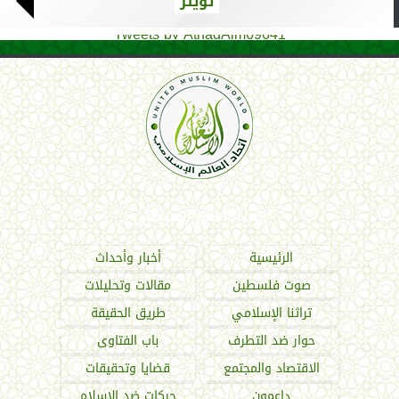
تويتر
Tweets by AthadAlm69641
اتحاد العالم الإسلامي
الرئيسية
أخبار وأحداث
صوت فلسطين
مقالات وتحليلات
تراثنا الإسلامي
طريق الحقيقة
حوار ضد التطرف
باب الفتاوى
الاقتصاد والمجتمع
قضايا وتحقيقات
داعمون
حركات ضد الإسلام