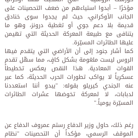
مؤخرًا – أبدوا استياءهم من ضعف التحصينات على
الجانب الأوكراني، حيث لم يجدوا سوى خنادق
قديمة بلا دعم جوي أو تغطية درونز، وهو ما
يتنافى مع طبيعة المعركة الحديثة التي تهيمن
عليها الطائرات المسيّرة.
كما أشار جنود إلى أن الأراضي التي يتقدم فيها
الروس ليست ملغومة بشكل كافٍ، مما سهّل تقدم
القوات المعادية. هذا النقص يعكس تخطيطاً
عسكرياً لا يواكب تطورات الحرب الحديثة، كما عبر
عنه الجندي كيريلو بقوله: "يبدو أننا استعددنا
لدبابات، لا لمعركة تخوضها عشرات الطائرات
المسيّرة يومياً."
رغم ذلك، حاول وزير الدفاع رستم عمروف الدفاع عن
الموقف الرسمي، مؤكداً أن التحصينات "نظام