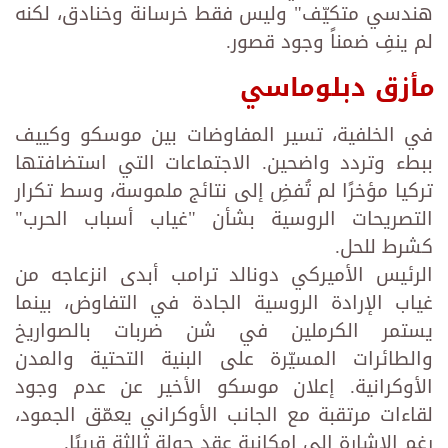
هندسي متكيّف" وليس فقط خرسانة وخنادق، لكنه
لم ينفِ ضمناً وجود قصور.
مأزق دبلوماسي
في الخلفية، تسير المفاوضات بين موسكو وكييف
ببطء وتردد واضحين. الاجتماعات التي استضافتها
تركيا مؤخرًا لم تُفضِ إلى نتائج ملموسة، وسط تكرار
التصريحات الروسية بشأن "غياب أسباب الحرب"
كشرط للحل.
الرئيس الأميركي دونالد ترامب أبدى انزعاجه من
غياب الإرادة الروسية الجادة في التفاوض، بينما
يستمر الكرملين في شن ضربات بالصواريخ
والطائرات المسيّرة على البنية التحتية والمدن
الأوكرانية. إعلان موسكو الأخير عن عدم وجود
لقاءات مرتقبة مع الجانب الأوكراني يعمّق الجمود،
رغم الإشارة إلى إمكانية عقد جولة ثالثة قريبًا.