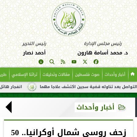
رئيس مجلس الإدارة
رئيس التحرير
د. محمد أسامة هارون
أحمد نصار
أخبار وأحداث
صوت فلسطين
مقالات وتحليلات
تراثنا الإسلامي
طريق
بعد تناوله قضية سجين اكتشف علاجا مهما
انفجار هائل لناقلة نفط
أخبار وأحداث
زحف روسي شمال أوكرانيا.. 50