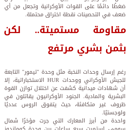
ضغطًا دائمًا على القوات الأوكرانية وتجعل من أي
ضعف في التحصينات نقطة اختراق محتملة.
مقاومة مستميتة.. لكن
بثمن بشري مرتفع
رغم إرسال وحدات النخبة مثل وحدة "تيمور" التابعة
للجيش الأوكراني ووحدات HUR الاستخباراتية، إلا
أن شهادات ميدانية كشفت عن اختلال توازن القوة
البشرية والمادية. الجنود الأوكرانيون يقاتلون في
ظروف غير متكافئة، حيث يتفوق الروس عدديًا
ولوجستيًا.
واحدة من أبرز المعارك التي جرت مؤخرًا شمال
سومي، استمرت سبع ساعات بين وحدة كوماندوز