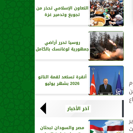
التعاون الإسلامي تحذر من
تجويع وتدمير غزة
روسيا تحرر أراضي
جمهورية لوغانسك بالكامل
أنقرة تستعد لقمة الناتو
م
2026 بشهر يوليو
ن
ع
آخر الأخبار
 وزير
ت
مصر والسودان تبحثان