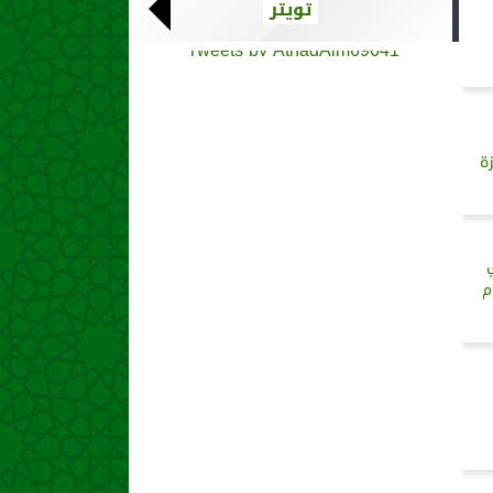
تويتر
Tweets by AthadAlm69641
ة
م