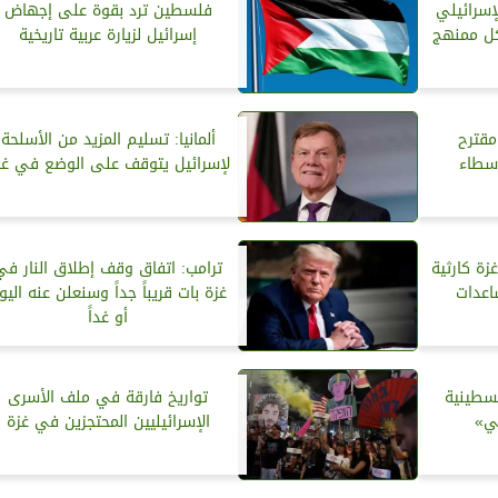
إسرائيلي
فلسطين ترد بقوة على إجهاض
ل ممنهج
إسرائيل لزيارة عربية تاريخية
مقترح
ألمانيا: تسليم المزيد من الأسلحة
سطاء
لإسرائيل يتوقف على الوضع في غز
زة كارثية
ترامب: اتفاق وقف إطلاق النار في
اعدات
غزة بات قريباً جداً وسنعلن عنه اليو
أو غداً
لسطينية
تواريخ فارقة في ملف الأسرى
ي»
الإسرائيليين المحتجزين في غزة