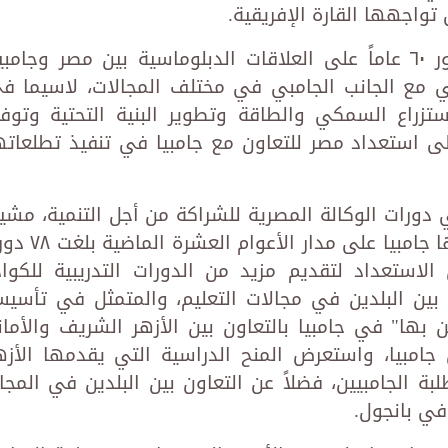
 تواجهها القارة الإفريقية.
رحب الوزير عبد العاطى بالاحتفال بمرور ٦٠ عاماً على العلاقات الدبلوماسية بين مصر وجامبي
ائي مع الجانب الجامبي في مختلف المجالات، لاسيما ف
استزراع السمكي والطاقة وتطوير البنية التحتية وتوفي
على استعداد مصر للتعاون مع جامبيا في تنفيذ تطلعاته
 دورات الوكالة المصرية للشراكة من أجل التنمية، مشير
الى أن عدد الدورات التي استفادت منها جامبيا على مدار الأعوام
دربًا، معربا عن الاستعداد لتقديم مزيد من الدورات التدريبية للكوا
ئم بين البلدين في مجالات التعليم، والمتمثل في تأسي
ين بها" في جامبيا بالتعاون بين الأزهر الشريف والأمان
جامبيا، واستعرض المنح الدراسية التي يقدمها الأزه
بة الجامبيين، فضلاً عن التعاون بين البلدين في المجا
ي بانجول.