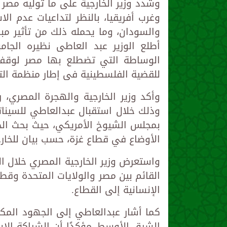
وشدد وزير الخارجية على ما توليه مصر
وغرب أفريقيا، بالنظر لتداعيات عدم ال
والسودان، وما يحمله ذلك من تأثير مب
أطلع الوزير عبد العاطى نظيره الج
الوساطة التي تضطلع بها مصر لوقف ا
للقضية الفلسطينية فى إطار منظمة التع
وأكد وزير الخارجية والهجرة المصري، 
وذلك خلال استقبال عبدالعاطي للسينا
بمجلس الشيوخ الأمريكي، حيث بحث الجا
الأوضاع في قطاع غزة، حسب بيان للخارج
واستعرض وزير الخارجية المصري خلال الل
القائم بين مصر والولايات المتحدة وق
الإنسانية إلى القطاع.
كما أشار عبدالعاطي إلى الجهود المكث
الشرق الأوسط، مؤكدًا أن الشراكة الا