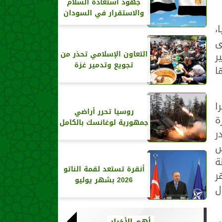
جهود استعادة السلام
والاستقرار في السودان
ا،
ى
التعاون الإسلامي تحذر من
ر
تجويع وتدمير غزة
ا
ا
روسيا تحرر أراضي
 العشرة الماضية بلغت ٧٨ دورة
جمهورية لوغانسك بالكامل
در
س
ة
أنقرة تستعد لقمة الناتو
ر
2026 بشهر يوليو
ل
أهم الأخبار