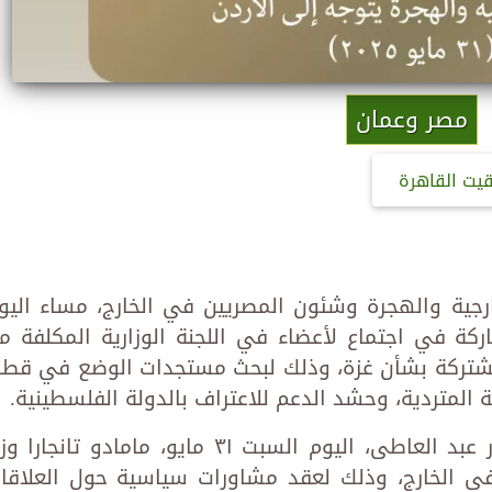
مصر وعمان
قيت القاهرة
خارجية والهجرة وشئون المصريين في الخارج، مساء اليو
لى عمان للمشاركة في اجتماع لأعضاء في اللجنة الوزارية المكلفة م
 المشتركة بشأن غزة، وذلك لبحث مستجدات الوضع في قطا
ة المتردية، وحشد الدعم للاعتراف بالدولة الفلسطينية.
وفي وقت سابق اليوم، استقبل د. بدر عبد العاطى، اليوم السبت ٣١ مايو، مامادو تانجارا
 في الخارج، وذلك لعقد مشاورات سياسية حول العلاقا