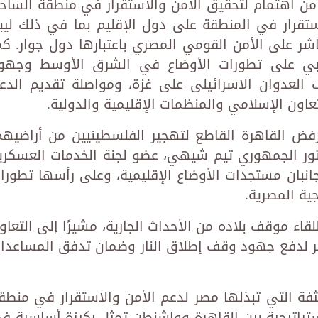
 من اهتمام لتحقيق الأمن والاستقرار في منطقة الساح
استقرار في المنطقة على دول الإقليم بما في ذلك ليبي
اشر على الأمن القومي المصري باعتبارها دول جوار. كم
امبي على تطورات الأوضاع في الشرق الأوسط وجهو
لعدوان الاسرائيلى على غزة، ومواصلة تقديم الدع
اون الإسلامي والمنظمات الإقليمية والدولية.
رفض القاهرة القاطع لتهجير الفلسطينيين من أراضيهم
تور الجمهوري تيم شيهي، عضو لجنة الخدمات العسكري
نبان مستجدات الأوضاع الإقليمية، وعلى رأسها تطورا
ية المصرية.
قاء موقف بلاده من الأحداث الجارية، مشيرًا إلى التعاو
طر لدفع جهود وقف إطلاق النار وضمان تدفق المساعدا
فة التي تبذلها مصر لدعم الأمن والاستقرار في منطق
ستراتيجية بين القاهرة وواشنطن تمثل ركيزة أساسية ف