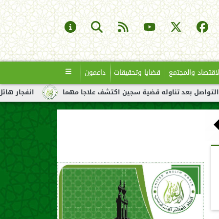
لاقتصاد والمجتمع
قضايا وتحقيقات
داعمون
 تناوله قضية سجين اكتشف علاجا مهما
انفجار هائل لناقلة نفط قبا