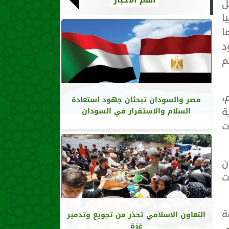
ل
ا
ا
د
م
،
مصر والسودان تبحثان جهود استعادة
ة
السلام والاستقرار في السودان
ت
ن
ت
ة
التعاون الإسلامي تحذر من تجويع وتدمير
ي
غزة