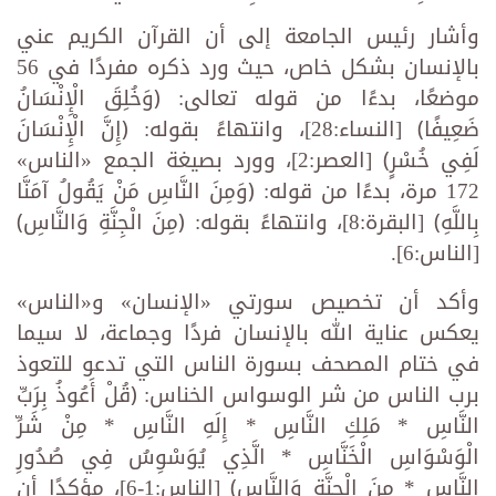
وأشار رئيس الجامعة إلى أن القرآن الكريم عني
بالإنسان بشكل خاص، حيث ورد ذكره مفردًا في 56
‏موضعًا، بدءًا من قوله تعالى: ﴿وَخُلِقَ الْإِنْسَانُ
ضَعِيفًا﴾ [النساء:28]، وانتهاءً بقوله: ﴿إِنَّ الْإِنْسَانَ
لَفِي ‏خُسْرٍ﴾ [العصر:2]، وورد بصيغة الجمع «الناس»
172 مرة، بدءًا من قوله: ﴿وَمِنَ النَّاسِ مَنْ يَقُولُ آمَنَّا
‏بِاللَّهِ﴾ [البقرة:8]، وانتهاءً بقوله: ﴿مِنَ الْجِنَّةِ وَالنَّاسِ﴾
[الناس:6].
وأكد أن تخصيص سورتي «الإنسان» ‏و«الناس»
يعكس عناية الله بالإنسان فردًا وجماعة، لا سيما
في ختام المصحف بسورة الناس التي تدعو ‏للتعوذ
برب الناس من شر الوسواس الخناس: ﴿قُلْ أَعُوذُ بِرَبِّ
النَّاسِ * مَلِكِ النَّاسِ * إِلَهِ النَّاسِ * مِنْ شَرِّ
‏الْوَسْوَاسِ الْخَنَّاسِ * الَّذِي يُوَسْوِسُ فِي صُدُورِ
النَّاسِ * مِنَ الْجِنَّةِ وَالنَّاسِ﴾ [الناس:1-6]، مؤكدًا أن