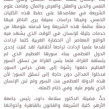
النفس ‏والدين والعقل ‏والعرض والمال، وقامت علوم
الشريعة في مقاصدها على حفظ هذه الكليات
الخمس، وفيها ‏‏دراسات عميقة يرى الناظر فيها
جملةً عظمةَ هذه الشريعة وما قدمته علومها من
خدمات جليلة ‏للإنسان. في ‏الوقت الذي يشهد فيه
الواقع المعاصر أن الحضارة الغربية كلما ازدادت
تقدما علميا ازدادت تراجعا أخلاقيا، ‏لقد عُنيَت إحدى
الدول العظمى ‏ببناء سورها العظيم الذي لم
يتسلقه الغزاة، فلما يئس الغزاة من تسلق السور
‏العظيم دفعوا رشوة ‏إلى بعض حراس السور،
فدخلوا المدائن دون حاجة إلى تسلق السور؛ لأن
هذه الدولة ‏العظمى ‏بنت السور ولم تبن الإنسان
الذي يقوم عليه.‏ وفي ختام كلمته،
حثَّ فضيلة الدكتور سلامة داود، رئيس جامعة
الأزهر، كلية الشريعة والقانون بالقاهرة ‏وأخواتها