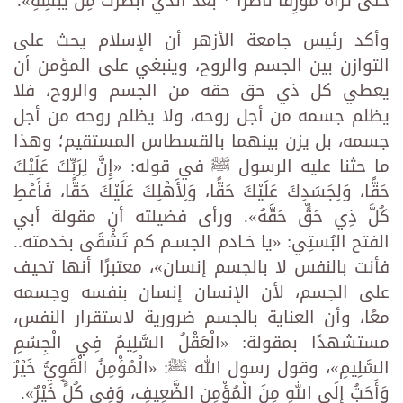
حتى تَراهُ مُوْرِقًا ناضرًا * بعدَ الذي أَبْصَرْتَ مِن يُبْسِهِ».‏
وأكد رئيس جامعة الأزهر أن الإسلام يحث على
التوازن بين الجسم والروح، وينبغي على المؤمن أن
يعطي ‏كل ذي حق حقه من الجسم والروح، فلا
يظلم جسمه من أجل ‏روحه، ولا يظلم روحه من أجل
جسمه، بل ‏يزن بينهما بالقسطاس المستقيم؛ وهذا
ما حثنا ‏عليه الرسول ‏ﷺ في قوله: «إِنَّ لِرَبِّكَ عَلَيْكَ
حَقًّا، وَلِجَسَدِكَ ‏عَلَيْكَ حَقًّا، وَلِأَهْلِكَ عَلَيْكَ حَقًّا، فَأَعْطِ
كُلَّ ذِي حَقٍّ حَقَّهُ». ورأى فضيلته أن مقولة أبي
الفتح البُستِي: «يا ‏خـادم الجسـم كم تَشْقَى بخدمته..
فأنت بالنفس لا بالجسم إنسان»، معتبرًا أنها تحيف
على الجسم، لأن ‏الإنسان إنسان بنفسه وجسمه
معًا، وأن العناية بالجسم ضرورية لاستقرار النفس،
مستشهدًا بمقولة: «الْعَقْلُ ‏السَّلِيمُ فِي الْجِسْمِ
السَّلِيمِ»، وقول رسول الله ﷺ: «الْمُؤْمِنُ الْقَوِيُّ خَيْرٌ
وَأَحَبُّ إِلَى اللهِ مِنَ الْمُؤْمِنِ الضَّعِيفِ، ‏وَفِي كُلٍّ خَيْرٌ».‏