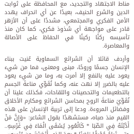
مناط الاجتهاد والتجديد، مع المحافظة على ثوابت
الدين ‏والشرع الحنيف، بعيدًا عن أي انحراف يهدد
الأمن الفكري والمجتمعي، مشددًا على أن الأزهر
قادر على ‏مواجهة أي شذوذ فكري، كما كان منذ
تأسيسه ركنًا ركينًا في الحفاظ على الأصالة
والمعاصرة.‏ ‏
وأردف قائلا أن الشرائع السماوية عُنيت ببناء
الإنسان جسمًا وروحًا، مبنى ومعنى، فما من شيء
يعود ‏عليه بالنفع إلا أمرت به، وما من شيء يعود
عليه بالضرر إلا نهت عنه، ‏وكما نُقَوِّي مناعةَ الجسم
‏بالتطعيمات والتحصينات واللقاحات، فكذلك علينا أن
نُقَوِّيَ مناعةَ ‏الروح بمحاسن الشرائع ومكارم الأخلاق
‏وفضائل المروءة. ودعا إلى تربية الإنسان على هذه
القيم منذ صباه، مستشهدًا بقول الشاعر: «وَإِنَّ مَنْ
‏أَدَّبْتَهُ فِي الصِّبَا * كَالْعُودِ يُسْقَى الْمَاءَ فِي غَرْسِهِ..