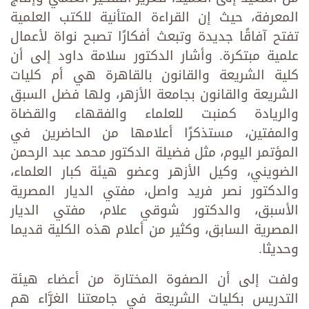
المعرفة، حيث إن القراءة المتأنية للكتب العلمية
تفتح آفاقًا جديدة وتبعث أفكارًا ‏تصبح نواة لأعمال
علمية مبتكرة.‏ وأشار الدكتور سلامة داود إلى أن
كلية الشريعة والقانون بالقاهرة هي أم كليات
الشريعة والقانون بجامعة ‏الأزهر، ولها فضل السبق
والريادة كمنبت للعلماء والفقهاء والقضاة
والمفتين، مستذكرًا أعلامها من الحاضرين ‏في
المؤتمر اليوم، مثل فضيلة الدكتور محمد عبد الرحمن
الضويني، وكيل الأزهر وعضو هيئة كبار ‏العلماء،
والدكتور نصر فريد واصل، مفتي الديار المصرية
الأسبق، والدكتور شوقي علام، مفتي الديار
‏المصرية السابق، وكثير من أعلام هذه الكلية قديما
وحديثا.
ولفت إلى أن الصفوة المختارة من أعضاء هيئة
‏التدريس بكليات الشريعة في جامعتنا الغرَّاء هم