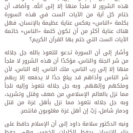
هذه ‏الشرور لا ملجأ منها إلا إلى الله.‏ وأضاف أن
ختام كل آية من الآيات الست في هذه السورة
بكلمة «الناس» يعكس عناية عظيمة بالإنسان، ‏فهل
هناك عناية أكثر من أن تكون كلمة «الناس» خاتمة
الآيات الست التي ختم بها القرآن الكريم؟
وأشار ‏إلى أن السورة تدعو للتعوذ بالله جل جلاله
من شر الجنة والناس، مؤكدًا أن هذه الشرور لا ملجأ
منها إلا ‏إلى رب الناس، ملك الناس، إله الناس، لأن
شر الناس وأذاهم قد يبلغ حدًا لا يدفعه إلا ربهم
وملكهم وإلههم. ‏وبه جل جلاله نتعوذ وإليه نلجأ
مما نزل بالعالم الإسلامي من ضعف وقتل وتشريد،
وبه جل ‏جلاله نتعوذ ‏مما نزل بأهل غزة من قتل
ودمار شامل، رَبِّ إن أهل غزة مغلوبون فانتصر.‏
ونبه الدكتور سلامة داود إلى أن الإسلام حافظ على
بناء الإنسان بحفظ الكليات الخمس وهي حفظ