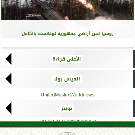
روسيا تحرر أراضي جمهورية لوغانسك بالكامل
الأعلى قراءة
الفيس بوك
UnitedMuslimWorldnews
تويتر
Tweets by AthadAlm69641