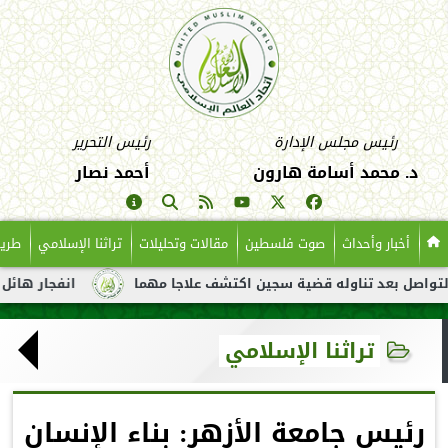
رئيس مجلس الإدارة
رئيس التحرير
د. محمد أسامة هارون
أحمد نصار
أخبار وأحداث
صوت فلسطين
مقالات وتحليلات
تراثنا الإسلامي
طريق
د تناوله قضية سجين اكتشف علاجا مهما
انفجار هائل لناقلة نفط ق
تراثنا الإسلامي
‏رئيس جامعة الأزهر: بناء الإنسان