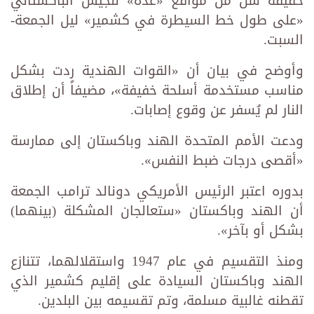
خفيفة شُنَّ من مواقع «عدة» للجيش الباكستاني
«على طول خط السيطرة في كشمير» ليل الجمعة-
السبت.
وأوضح في بيان أن «القوات الهندية ردت بشكل
مناسب مستخدمة أسلحة خفيفة»، مضيفاً أن إطلاق
النار لم يُسفر عن وقوع إصابات.
ودعت الأمم المتحدة الهند وباكستان إلى ممارسة
«أقصى درجات ضبط النفس».
بدوره اعتبر الرئيس الأمريكي دونالد ترامب الجمعة
أن الهند وباكستان «ستعالجان المشكلة (بينهما)
بشكل أو بآخر».
ومنذ التقسيم في عام 1947 واستقلالهما، تتنازع
الهند وباكستان السيادة على إقليم كشمير الذي
تقطنه غالبية مسلمة، وتم تقسيمه بين البلدين.