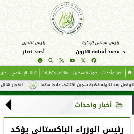
رئيس مجلس الإدارة
رئيس التحرير
د. محمد أسامة هارون
أحمد نصار
أخبار وأحداث
صوت فلسطين
مقالات وتحليلات
تراثنا الإسلامي
طريق
عد تناوله قضية سجين اكتشف علاجا مهما
انفجار هائل لناقلة نفط 
أخبار وأحداث
رئيس الوزراء الباكستاني يؤكد