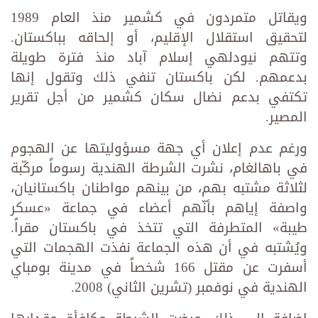
ويقاتل متمردون في كشمير منذ العام 1989
لتحقيق استقلال الإقليم، أو إلحاقه بباكستان.
وتتهم نيودلهي إسلام آباد منذ فترة طويلة
بدعمهم. لكن باكستان تنفي ذلك وتقول إنها
تكتفي بدعم نضال سكان كشمير من أجل تقرير
المصير.
ورغم عدم إعلان أي جهة مسؤوليتها عن الهجوم
في باهالغام، نشرت الشرطة الهندية رسوماً مركّبة
لثلاثة مشتبه بهم، من بينهم مواطنان باكستانيان،
واصفة إياهم بأنّهم أعضاء في جماعة «عسكر
طيبة» المتطرفة التي تتخذ في باكستان مقراً.
ويُشتبه في أن هذه الجماعة نفذت الهجمات التي
أسفرت عن مقتل 166 شخصاً في مدينة بومباي
الهندية في نوفمبر (تشرين الثاني) 2008.