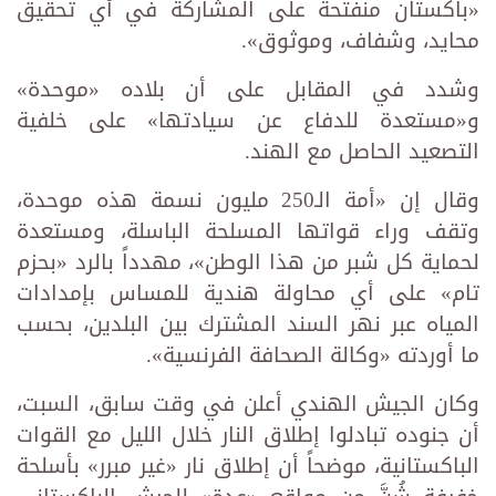
«باكستان منفتحة على المشاركة في أي تحقيق
محايد، وشفاف، وموثوق».
وشدد في المقابل على أن بلاده «موحدة»
و«مستعدة للدفاع عن سيادتها» على خلفية
التصعيد الحاصل مع الهند.
وقال إن «أمة الـ250 مليون نسمة هذه موحدة،
وتقف وراء قواتها المسلحة الباسلة، ومستعدة
لحماية كل شبر من هذا الوطن»، مهدداً بالرد «بحزم
تام» على أي محاولة هندية للمساس بإمدادات
المياه عبر نهر السند المشترك بين البلدين، بحسب
ما أوردته «وكالة الصحافة الفرنسية».
وكان الجيش الهندي أعلن في وقت سابق، السبت،
أن جنوده تبادلوا إطلاق النار خلال الليل مع القوات
الباكستانية، موضحاً أن إطلاق نار «غير مبرر» بأسلحة