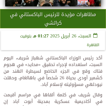
مظاهرات مؤيدة للرئيس الباكستاني في
كراتشي
السبت، 26 أبريل 2025
01:27 مـ
بتوقيت
القاهرة
أكد رئيس الوزراء الباكستاني شهباز شريف، اليوم
السبت، استعداده لإجراء تحقيق «محايد» في هجوم
فتاك وقع في الجزء الخاضع لسيطرة الهند من
كشمير أودى بحياة 26 شخصاً في باهالغام، وحمّلت
نيودلهي مسؤوليته لإسلام آباد.
وقال شريف في كلمة ألقاها في مراسم أقيمت
في أكاديمية عسكرية بمدينة أبوت آباد إن