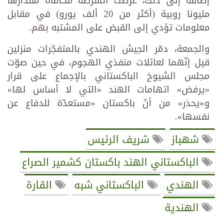
إضافة إلى ذلك، عرضت الشرطة مكافأة مقدارها
مليونا روبية (أكثر من 20 ألف يورو) في مقابل
معلومات تؤدي إلى القبض على المشتبه بهم.
والجمعة، دمّر الجيش الهندي بالمتفجّرات منزلين
قيل إنّهما لعائلات منفذي الهجوم، في حين صوّت
مجلس الشيوخ الباكستاني بالإجماع على قرار
«يرفض» اتهامات الهند «التي لا أساس لها»
و«يحذر» من أنّ باكستان «مستعدّة للدفاع عن
نفسها».
شهباز
شريف الرئيس
الباكستاني الهند باكستان كشمير الصراع
الهندي
الباكستاني شبه
القارة
الهندية