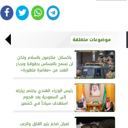
موضوعات متعلقة
باكستان: ملتزمون بالسلام ولكن
لن نسمح بالمساس بحقوقنا ونحذر
الهند من «مغامرة متهورة‏»
رئيس الوزراء الهندي يختصر زيارته
إلى السعودية بعد هجوم
استهدف سياحاً في كشمير
ثعبان ضخم يثير القلق والرعب