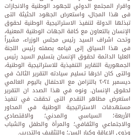
واقرار المجتمع الدولي للجهود الوطنية والانجازات
فى هذا المجال، واستعرض الجهود الحثيثة التى
تبذلها الدولة لتنفيذ الاستراتيجية الوطنية لحقوق
الإنسان بالتعاون مع كافة الجهات الوطنية المعنية،
وتحت اشراف السيد رئيس مجلس الوزراء، مشيراً
فى هذا السياق إلى قيامه بصفته رئيس اللجنة
العليا الدائمة لحقوق الإنسان بتسليم السيد رئيس
الجمهورية التقارير التنفيذية للاستراتيجية الوطنية،
والتى كان اخرها تسليم سيادته التقرير الثالث في
ديسمبر ٢٠٢٤ بالتزامن مع الاحتفال باليوم العالمي
لحقوق الإنسان. ونوه في هذا الصدد ان التقرير
استعرض مظاهر التقدم التى تحققت في تنفيذ
مستهدفات الاستراتيجية الوطنية في المحاور
الأربعة؛ السياسي والمدني؛ والاقتصادي
والاجتماعي والثقافي؛ والمرأة والطفل والشباب
وذوي الإعاقة وكبار السن؛ والتثقيف والتدريب.