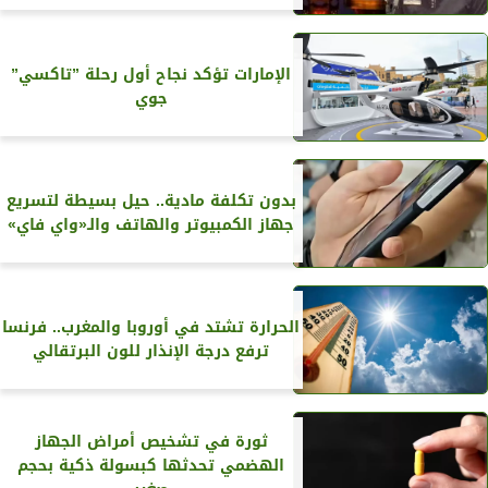
الإمارات تؤكد نجاح أول رحلة ”تاكسي”
جوي
بدون تكلفة مادية.. حيل بسيطة لتسريع
جهاز الكمبيوتر والهاتف والـ«واي فاي»
الحرارة تشتد في أوروبا والمغرب.. فرنسا
ترفع درجة الإنذار للون البرتقالي
ثورة في تشخيص أمراض الجهاز
الهضمي تحدثها كبسولة ذكية بحجم