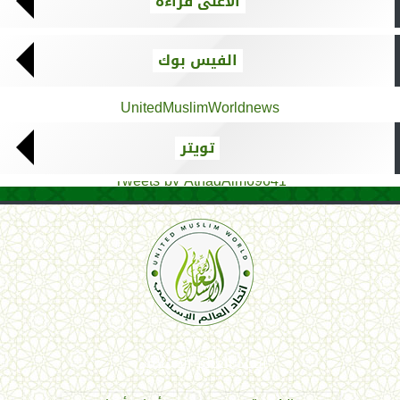
الأعلى قراءة
الفيس بوك
UnitedMuslimWorldnews
تويتر
Tweets by AthadAlm69641
اتحاد العالم الإسلامي