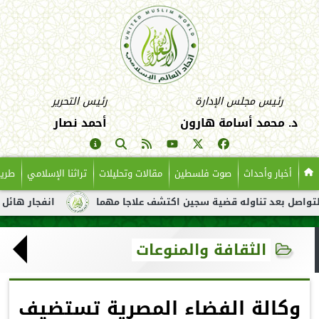
رئيس مجلس الإدارة
رئيس التحرير
د. محمد أسامة هارون
أحمد نصار
أخبار وأحداث
صوت فلسطين
مقالات وتحليلات
تراثنا الإسلامي
طريق
د تناوله قضية سجين اكتشف علاجا مهما
انفجار هائل لناقلة نفط ق
الثقافة والمنوعات
وكالة الفضاء المصرية تستضيف