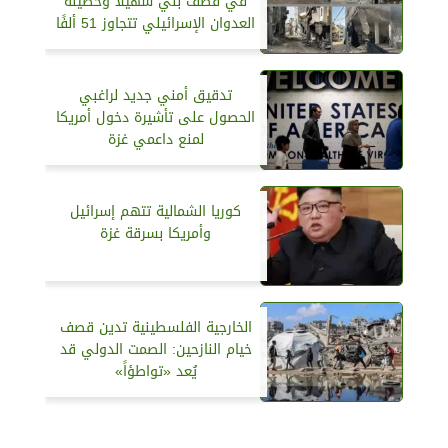
في قصف بني سهيلا وحصيلة
العدوان الإسرائيلي تتجاوز 51 ألفًا
تدقيق أمني جديد لراغبي
الحصول على تأشيرة دخول أمريكا
لمنع داعمي غزة
كوريا الشمالية تتهم إسرائيل
وأمريكا بسرقة غزة
الخارجية الفلسطينية تدين قصف
خيام النازحين: الصمت الدولي قد
يُعد «تواطؤاً»