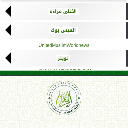
الأعلى قراءة
الفيس بوك
UnitedMuslimWorldnews
تويتر
Tweets by AthadAlm69641
اتحاد العالم الإسلامي