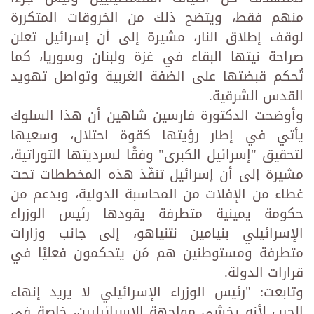
منهم فقط، ويتضح ذلك من الخروقات المتكررة
لوقف إطلاق النار، مشيرة إلى أن إسرائيل تعلن
صراحة نيتها البقاء في غزة ولبنان وسوريا، كما
تُحكم قبضتها على الضفة الغربية وتواصل تهويد
القدس الشرقية.
وأوضحت الدكتورة فارسين شاهين أن هذا السلوك
يأتي في إطار رؤيتها كقوة احتلال، وسعيها
لتحقيق "إسرائيل الكبرى" وفقًا لسرديتها التوراتية،
مشيرة إلى أن إسرائيل تنفّذ هذه المخططات تحت
غطاء من الإفلات من المحاسبة الدولية، وبدعم من
حكومة يمينية متطرفة يقودها رئيس الوزراء
الإسرائيلي بنيامين نتنياهو، إلى جانب وزارات
متطرفة ومستوطنين هم مَن يتحكمون فعليًا في
قرارات الدولة.
وتابعت: "رئيس الوزراء الإسرائيلي لا يريد إنهاء
الحرب لأنه يخشى مواجهة الإسرائيليين، خاصة في