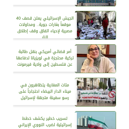
الجيش الإسرائيلي يعلن قصف 40
موقعاً بغارات جوية.. ومحاولات
مصرية لإحياء اتفاق وقف إطلاق
النار
أمر قضائي أمريكي بنقل طالبة
تركية محتجزة في لويزيانا لدفاعها
عن فلسطين إلى ولاية فيرمونت
مئات المغاربة يتظاهرون في
ميناء الدار البيضاء احتجاجاً على
رسو سفينة متجهة لإسرائيل
تسريب خطير يكشف خطط
إسرائيلية لضرب النووي الإيراني