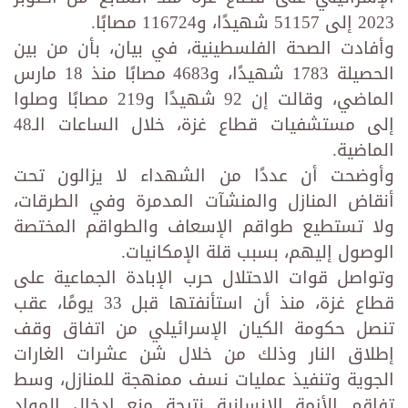
2023 إلى 51157 شهيدًا، و116724 مصابًا.
وأفادت الصحة الفلسطينية، في بيان، بأن من بين
الحصيلة 1783 شهيدًا، و4683 مصابًا منذ 18 مارس
الماضي، وقالت إن 92 شهيدًا و219 مصابًا وصلوا
إلى مستشفيات قطاع غزة، خلال الساعات الـ48
الماضية.
وأوضحت أن عددًا من الشهداء لا يزالون تحت
أنقاض المنازل والمنشآت المدمرة وفي الطرقات،
ولا تستطيع طواقم الإسعاف والطواقم المختصة
الوصول إليهم، بسبب قلة الإمكانيات.
وتواصل قوات الاحتلال حرب الإبادة الجماعية على
قطاع غزة، منذ أن استأنفتها قبل 33 يومًا، عقب
تنصل حكومة الكيان الإسرائيلي من اتفاق وقف
إطلاق النار وذلك من خلال شن عشرات الغارات
الجوية وتنفيذ عمليات نسف ممنهجة للمنازل، وسط
تفاقم الأزمة الإنسانية نتيجة منع إدخال المواد