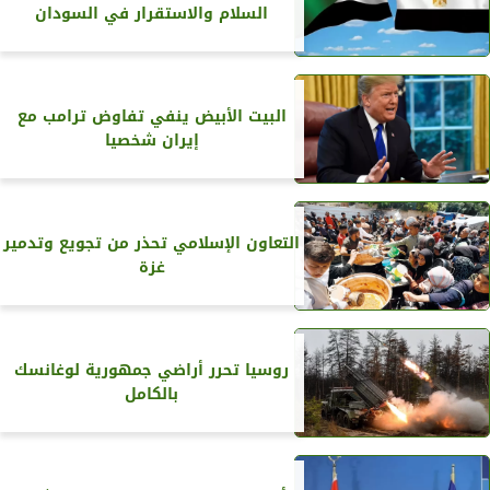
السلام والاستقرار في السودان
البيت الأبيض ينفي تفاوض ترامب مع
إيران شخصيا
التعاون الإسلامي تحذر من تجويع وتدمير
غزة
روسيا تحرر أراضي جمهورية لوغانسك
بالكامل