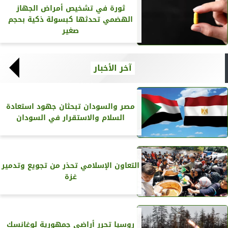
ثورة في تشخيص أمراض الجهاز
الهضمي تحدثها كبسولة ذكية بحجم
صغير
آخر الأخبار
مصر والسودان تبحثان جهود استعادة
السلام والاستقرار في السودان
التعاون الإسلامي تحذر من تجويع وتدمير
غزة
روسيا تحرر أراضي جمهورية لوغانسك