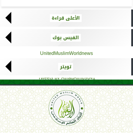
الأعلى قراءة
الفيس بوك
UnitedMuslimWorldnews
تويتر
Tweets by AthadAlm69641