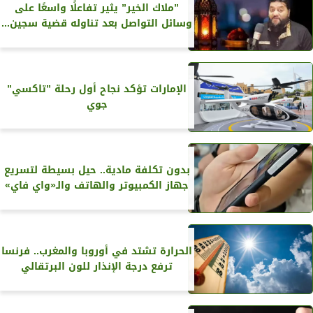
”ملاك الخير” يثير تفاعلًا واسعًا على
وسائل التواصل بعد تناوله قضية سجين...
الإمارات تؤكد نجاح أول رحلة ”تاكسي”
جوي
بدون تكلفة مادية.. حيل بسيطة لتسريع
جهاز الكمبيوتر والهاتف والـ«واي فاي»
الحرارة تشتد في أوروبا والمغرب.. فرنسا
ترفع درجة الإنذار للون البرتقالي