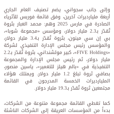
وإلى جانب سجواني، يضم تصنيف العام الجاري
أربعة مليارديرات آخرين، وفق قائمة فوربس للأثرياء
الصادرة في مارس 2025 وهم: محمد العبار بثروة
تُقدّر بـ2.3 مليار دولار، ومؤسس «مجموعة شوبا»،
بي إن سي مينون، بثروة تُقدّر بـ3.4 مليار دولار،
والمؤسس رئيس مجلس الإدارة التنفيذي لشركة
«FIVE Holdings»، كبير مولشنداني، بثروة تُقدّر بـ2.2
مليار دولار، ثم رئيس مجلس الإدارة والمجموعة
التنفيذية في «بالم هيلز للتعمير»، ياسين منصور،
بصافي ثروة تبلغ 1.2 مليار دولار. ويمتلك هؤلاء
المليارديرات الخمسة المدرجون في القائمة
مجتمعين ثروة تُقدّر بـ19.3 مليار دولار.
كما تغطي القائمة مجموعة متنوعة من الشركات،
بدءاً من المؤسسات العريقة إلى الشركات الناشئة