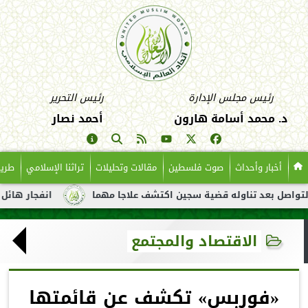
رئيس مجلس الإدارة
رئيس التحرير
د. محمد أسامة هارون
أحمد نصار
أخبار وأحداث
صوت فلسطين
مقالات وتحليلات
تراثنا الإسلامي
طريق
عد تناوله قضية سجين اكتشف علاجا مهما
انفجار هائل لناقلة نفط 
الاقتصاد والمجتمع
«فوربس» تكشف عن قائمتها