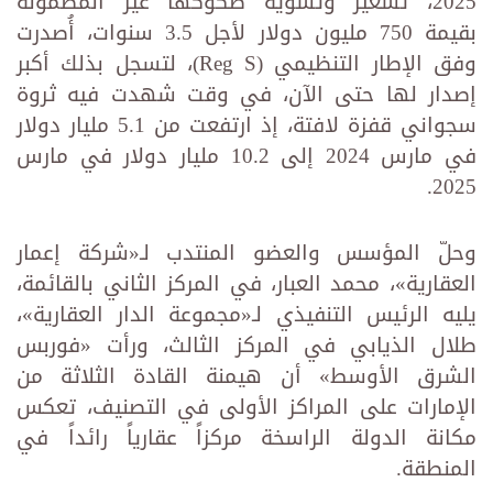
2025، تسعير وتسوية صكوكها غير المضمونة
بقيمة 750 مليون دولار لأجل 3.5 سنوات، أُصدرت
وفق الإطار التنظيمي (Reg S)، لتسجل بذلك أكبر
إصدار لها حتى الآن، في وقت شهدت فيه ثروة
سجواني قفزة لافتة، إذ ارتفعت من 5.1 مليار دولار
في مارس 2024 إلى 10.2 مليار دولار في مارس
2025.
وحلّ المؤسس والعضو المنتدب لـ«شركة إعمار
العقارية»، محمد العبار، في المركز الثاني بالقائمة،
يليه الرئيس التنفيذي لـ«مجموعة الدار العقارية»،
طلال الذيابي في المركز الثالث، ورأت «فوربس
الشرق الأوسط» أن هيمنة القادة الثلاثة من
الإمارات على المراكز الأولى في التصنيف، تعكس
مكانة الدولة الراسخة مركزاً عقارياً رائداً في
المنطقة.