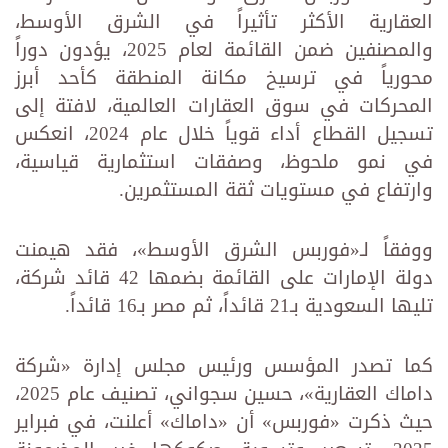
العقارية الأكثر تأثيراً في الشرق الأوسط،
والمصنفين ضمن القائمة لعام 2025، يؤدون دوراً
محورياً في ترسيخ مكانة المنطقة كأحد أبرز
المحركات في سوق العقارات العالمية، لافتة إلى
تسجيل القطاع أداء قوياً خلال عام 2024، انعكس
في نمو ملحوظ، وصفقات استثمارية قياسية،
وارتفاع في مستويات ثقة المستثمرين.
ووفقاً لـ«فوربس الشرق الأوسط»، فقد هيمنت
دولة الإمارات على القائمة بضمها 42 قائد شركة،
تليها السعودية بـ21 قائداً، ثم مصر بـ16 قائداً.
كما تصدر المؤسس ورئيس مجلس إدارة «شركة
داماك العقارية»، حسين سجواني، تصنيف عام 2025،
حيث ذكرت «فوربس» أن «داماك» أعلنت، في فبراير