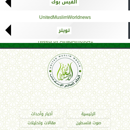
الفيس بوك
UnitedMuslimWorldnews
تويتر
Tweets by AthadAlm69641
اتحاد العالم الإسلامي
الرئيسية
أخبار وأحداث
صوت فلسطين
مقالات وتحليلات