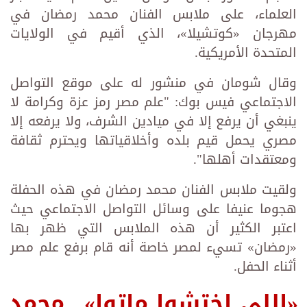
العلماء، على ملابس الفنان محمد رمضان في
مهرجان «كوتشيلا»، الذي أقيم في الولايات
المتحدة الأمريكية.
وقال شومان في منشور له على موقع التواصل
الاجتماعي فيس بوك: "علم مصر رمز عزة وكرامة لا
ينبغي أن يرفع إلا في ميادين الشرف، ولا يرفعه إلا
مصري يحمل قيم بلده وأخلاقياتها ويحترم ثقافة
ومعتقدات أهلها".
ولقيت ملابس الفنان محمد رمضان في هذه الحفلة
هجوما عنيفا على وسائل التواصل الاجتماعي حيث
اعتبر الكثير أن هذه الملابس التي ظهر بها
«رمضان» تسيء لمصر خاصة أنه قام برفع علم مصر
أثناء الحفل.
«اللي اختشوا ماتوا».. محمد