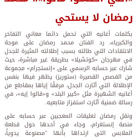
رمضان لا يستحي
بكلمات أغانيه التي تحمل دائما معاني التفاخر
والكبرياء، رد الفنان محمد رمضان على موجة
الانتقادات التي طالته بسبب إطلالته المثيرة للجدل
في مهرجان «كوتشيلا» بطريقة غير مباشرة، حيث
شارك عبر حسابه الرسمي على «إنستجرام» مجموعة
من القصص القصيرة (ستوريز) يظهر فيها بنفس
الإطلالة التي أثارت الجدل، مرفقًا إياها بمقاطع من
أغانيه الشهيرة مثل «كبير البلد» و«قالوا إيه»، في
رسالة ضمنية أثارت استفزاز متابعيه.
ونقل رمضان تعليقات المعجبين عبر حسابه على
منصة إنستغرام، وجاء في أحدها حول قطعة
الملابس التي ارتداها بأنها "مصنوعة يدوياً،