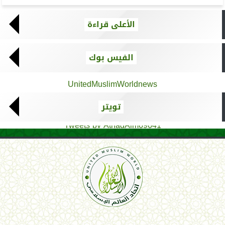
الأعلى قراءة
الفيس بوك
UnitedMuslimWorldnews
تويتر
Tweets by AthadAlm69641