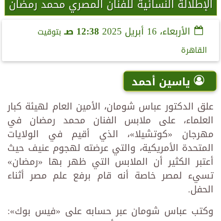
الإطلالة النسائية للفنان المصري محمد رمضان
الأربعاء، 16 أبريل 2025
12:38 صـ
بتوقيت
القاهرة
ياسين أحمد
علق الدكتور عباس شومان، الأمين العام لهيئة كبار
العلماء، على ملابس الفنان محمد رمضان في
مهرجان «كوتشيلا»، الذي أقيم في الولايات
المتحدة الأمريكية، والتي عرضته لهجوم عنيف حيث
أعتبر الكثير أن الملابس التي ظهر بها «رمضان»
تسيء لمصر خاصة أنه قام برفع علم مصر أثناء
الحفل.
وكتب عباس شومان عبر حسابه على «فيس بوك»: