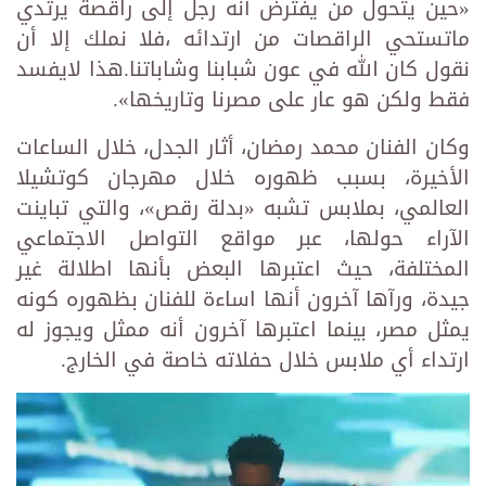
«حين يتحول من يفترض أنه رجل إلى راقصة يرتدي
ماتستحي الراقصات من ارتدائه ،فلا نملك إلا أن
نقول كان الله في عون شبابنا وشاباتنا.هذا لايفسد
فقط ولكن هو عار على مصرنا وتاريخها».
وكان الفنان محمد رمضان، أثار الجدل، خلال الساعات
الأخيرة، بسبب ظهوره خلال مهرجان كوتشيلا
العالمي، بملابس تشبه «بدلة رقص»، والتي تباينت
الآراء حولها، عبر مواقع التواصل الاجتماعي
المختلفة، حيث اعتبرها البعض بأنها اطلالة غير
جيدة، ورآها آخرون أنها اساءة للفنان بظهوره كونه
يمثل مصر، بينما اعتبرها آخرون أنه ممثل ويجوز له
ارتداء أي ملابس خلال حفلاته خاصة في الخارج.