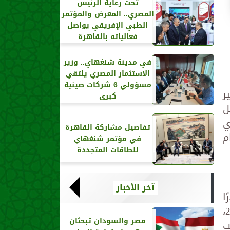
تحت رعاية الرئيس
المصري.. المعرض والمؤتمر
الطبي الإفريقي يواصل
فعالياته بالقاهرة
في مدينة شنغهاي.. وزير
الاستثمار المصري يلتقي
مسؤولي 6 شركات صينية
ر
كبرى
ل
ي
تفاصيل مشاركة القاهرة
ل عام
في مؤتمر شنغهاي
للطاقات المتجددة
آخر الأخبار
ين 3020 إلى 3060 دولارًا
للأوقية خلال الأسبوع الجاري، بعد أن كانت عند مستوى 2100 دولار فقط في بداية أبريل 2024،
مصر والسودان تبحثان
هب