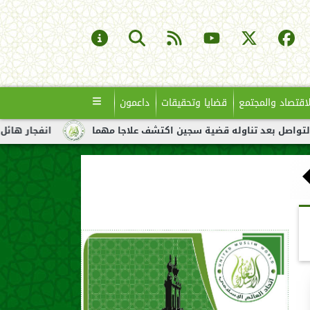
لاقتصاد والمجتمع
قضايا وتحقيقات
داعمون
له قضية سجين اكتشف علاجا مهما
انفجار هائل لناقلة نفط قبالة س