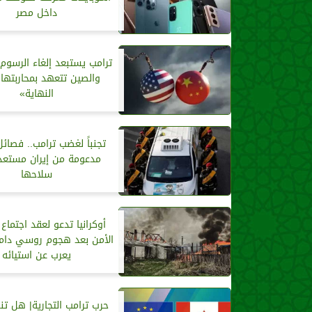
داخل مصر
ترامب يستبعد إلغاء الرسوم 
والصين تتعهد بمحاربتها
النهاية»
تجنباً لغضب ترامب.. فصائل
مدعومة من إيران مستعدة
سلاحها
أوكرانيا تدعو لعقد اجتما
الأمن بعد هجوم روسي دام.
يعرب عن استيائه
حرب ترامب التجارية| هل تن