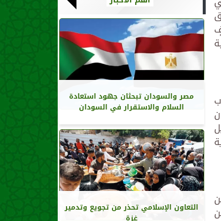
ي
وق
ٍ
ية
مصر والسودان تبحثان جهود استعادة
ب
السلام والاستقرار في السودان
ان
ديل
ية
ن
التعاون الإسلامي تحذر من تجويع وتدمير
ن
غزة