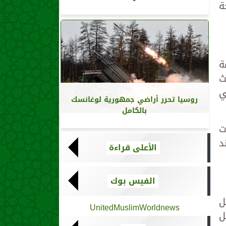
ة
ة
ل عام 2011 مع بحث
ي
روسيا تحرر أراضي جمهورية لوغانسك
بالكامل
ت
د
الأعلى قراءة
الفيس بوك
ل
UnitedMuslimWorldnews
ل