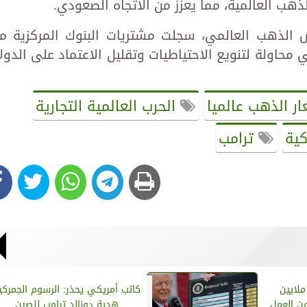
ب العالمية، مما يعزز من الاتجاه الصعودي.
لس الذهب العالمي، سجلت مشتريات البنوك المركزية م
 مستويات قياسية خلال 2024، في محاولة لتنويع الاحتياطيات وتقليل الاعتماد على الدول
ر الذهب عالميا
الحرب العالمية التجارية
كية
ترامب
ملايين
كاتب أمريكي يحذر: الرسوم الجمركي
عن العمل
هدية دونالد ترامب للصين