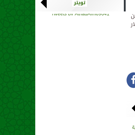
تويتر
Tweets by AthadAlm69641
ن
ار
ة