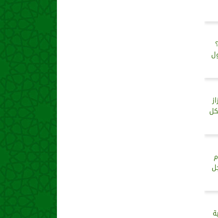
ول
ز
كل
م
ل
ة