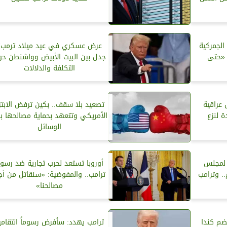
الجمركية
عرض عسكري في عيد ميلاد ترمب؟
 «حتى
جدل بين البيت الأبيض وواشنطن ح
التكلفة والدلالات
 عراقية
تصعيد بلا سقف.. بكين ترفض الابتزا
 لنزع
الأمريكي وتتعهد بحماية مصالحها ب
الوسائل
ع لمجلس
أوروبا تستعد لحرب تجارية ضد رسو
. وترامب
ترامب.. والمفوضية: «سنقاتل من أج
مصالحنا»
ضم كندا
ترامب يهدد: سأفرض رسوماً انتقامي