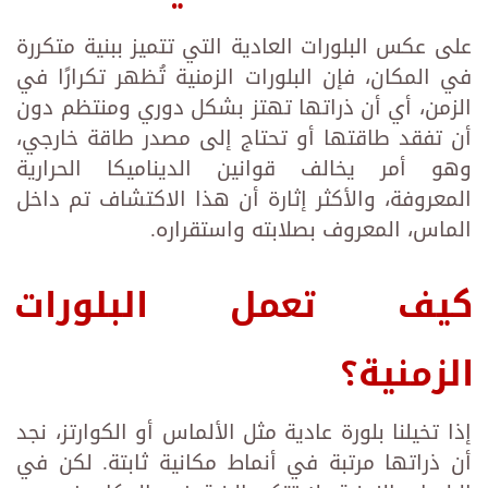
على عكس البلورات العادية التي تتميز ببنية متكررة
في المكان، فإن البلورات الزمنية تُظهر تكرارًا في
الزمن، أي أن ذراتها تهتز بشكل دوري ومنتظم دون
أن تفقد طاقتها أو تحتاج إلى مصدر طاقة خارجي،
وهو أمر يخالف قوانين الديناميكا الحرارية
المعروفة، والأكثر إثارة أن هذا الاكتشاف تم داخل
الماس، المعروف بصلابته واستقراره.
كيف تعمل البلورات
الزمنية؟
إذا تخيلنا بلورة عادية مثل الألماس أو الكوارتز، نجد
أن ذراتها مرتبة في أنماط مكانية ثابتة. لكن في