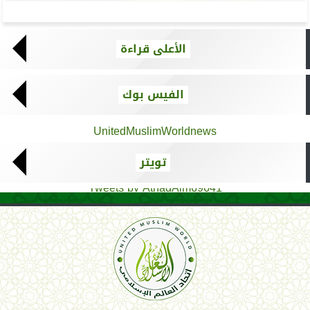
الأعلى قراءة
الفيس بوك
UnitedMuslimWorldnews
تويتر
Tweets by AthadAlm69641