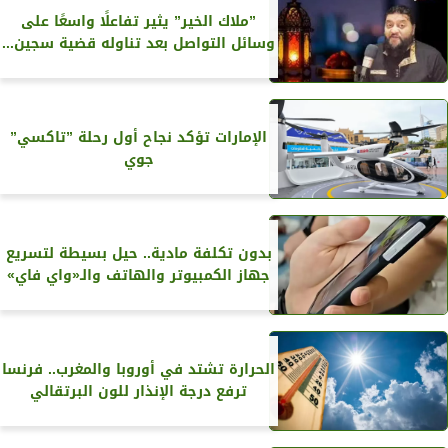
”ملاك الخير” يثير تفاعلًا واسعًا على
وسائل التواصل بعد تناوله قضية سجين...
الإمارات تؤكد نجاح أول رحلة ”تاكسي”
جوي
بدون تكلفة مادية.. حيل بسيطة لتسريع
جهاز الكمبيوتر والهاتف والـ«واي فاي»
الحرارة تشتد في أوروبا والمغرب.. فرنسا
ترفع درجة الإنذار للون البرتقالي