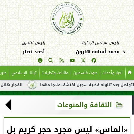
رئيس مجلس الإدارة
رئيس التحرير
د. محمد أسامة هارون
أحمد نصار
أخبار وأحداث
صوت فلسطين
مقالات وتحليلات
تراثنا الإسلامي
طريق
بعد تناوله قضية سجين اكتشف علاجا مهما
انفجار هائل لناقلة نفط
الثقافة والمنوعات
«الماس» ليس مجرد حجر كريم بل