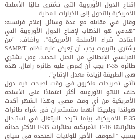
إقناع الدول الأوروبية التي تشتري حاليًا الأسلحة
الأمريكية بالتحول إلى الخيارات المحلية.
وقال في مقابلة مع عدة وسائل إعلام فرنسية:
"هدفي هو الذهاب لإقناع الدول الأوروبية التي
اعتادت شراء الأسلحة الأمريكية"، وأضاف: "من
يشتري باتريوت يجب أن يُعرض عليه نظام SAMP/T
الفرنسي الإيطالي من الجيل الجديد، ومن يشتري
طائرة F-35 يجب أن يُعرض عليه طائرة رافال. هذه
هي الطريقة لزيادة معدل الإنتاج".
تأتي تصريحات ماكرون في وقت أصبحت فيه دول
حلف الناتو الأوروبية أكثر اعتمادًا على الأسلحة
الأمريكية من أي وقت مضى. وهذا الشهر أكدت
هولندا وبلجيكا أنهما ستستمران في شراء طائرات
F-35 الأمريكية، بينما تتردد البرتغال في استبدال
طائراتها F-16 الأمريكية بطائرات F-35 الأكثر حداثة
بسبب "الموقف الأخير للولايات المتحدة في سياق