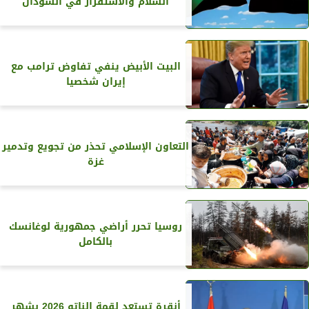
السلام والاستقرار في السودان
البيت الأبيض ينفي تفاوض ترامب مع
إيران شخصيا
التعاون الإسلامي تحذر من تجويع وتدمير
غزة
روسيا تحرر أراضي جمهورية لوغانسك
بالكامل
أنقرة تستعد لقمة الناتو 2026 بشهر