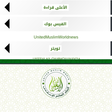
الأعلى قراءة
الفيس بوك
UnitedMuslimWorldnews
تويتر
Tweets by AthadAlm69641
اتحاد العالم الإسلامي