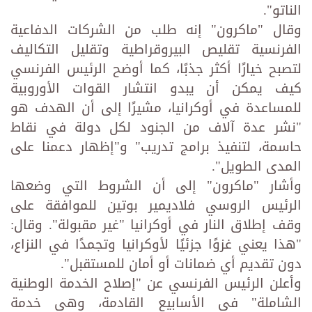
الناتو".
وقال "ماكرون" إنه طلب من الشركات الدفاعية
الفرنسية تقليص البيروقراطية وتقليل التكاليف
لتصبح خيارًا أكثر جذبًا، كما أوضح الرئيس الفرنسي
كيف يمكن أن يبدو انتشار القوات الأوروبية
للمساعدة في أوكرانيا، مشيرًا إلى أن الهدف هو
"نشر عدة آلاف من الجنود لكل دولة في نقاط
حاسمة، لتنفيذ برامج تدريب" و"إظهار دعمنا على
المدى الطويل".
وأشار "ماكرون" إلى أن الشروط التي وضعها
الرئيس الروسي فلاديمير بوتين للموافقة على
وقف إطلاق النار في أوكرانيا "غير مقبولة". وقال:
"هذا يعني غزوًا جزئيًا لأوكرانيا وتجمدًا في النزاع،
دون تقديم أي ضمانات أو أمان للمستقبل".
وأعلن الرئيس الفرنسي عن "إصلاح الخدمة الوطنية
الشاملة" في الأسابيع القادمة، وهي خدمة