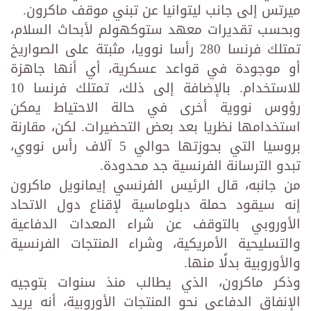
ميرتس إلى جانب ليتوانيا عن تبني موقف ماكرون.
وبحسب تقديرات معهد ستوكهولم لأبحاث السلام،
تمتلك فرنسا 280 رأسا نوويا، مثبتة على الصواريخ
أو موجودة في قواعد عسكرية، أي أنها جاهزة
للاستخدام. بالإضافة إلى ذلك، تمتلك فرنسا 10
رؤوس نووية أخرى في حالة الاحتياط يمكن
استخدامها نظريا بعد بعض التحضيرات. لكن، مقارنة
بروسيا التي بحوزتها حوالي 5 آلاف رأس نووي،
تبدو الترسانة الفرنسية جد محدودة.
من جانبه، قال الرئيس الفرنسي إيمانويل ماكرون
إنه سيقود حملة دبلوماسية لإقناع دول الاتحاد
الأوروبي بالتوقف عن شراء المعدات الدفاعية
والتسليحية الأمريكية، وشراء المنتجات الفرنسية
والأوروبية بدلًا منها.
وذكر ماكرون، الذي يطالب منذ سنوات بتوجيه
الإنفاق الدفاعي نحو المنتجات الأوروبية، أنه يريد