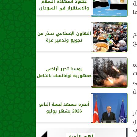
جهود استعادة السلام
ة
والاستقرار في السودان
ا
م
التعاون الإسلامي تحذر من
تجويع وتدمير غزة
ع
ه لوحدة
روسيا تحرر أراضي
ت
جمهورية لوغانسك بالكامل
،
ن
أنقرة تستعد لقمة الناتو
ر
2026 بشهر يوليو
،
ب
أهم الأخبار