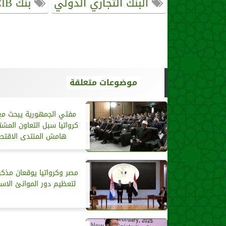
البنك التجاري الدولي
بنك CIB
موضوعات متعلقة
مفتي الجمهورية يبحث م
كرواتيا سبل التعاون المش
هامش المنتدى الاقتص
مصر وكرواتيا يوقعان مذكر
لتعظيم دور الموانئ الاست