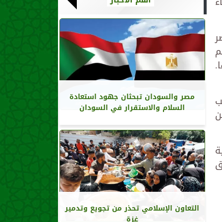
ء
ر
م
.
مصر والسودان تبحثان جهود استعادة
ب
السلام والاستقرار في السودان
ن
ة
ق
التعاون الإسلامي تحذر من تجويع وتدمير
غزة