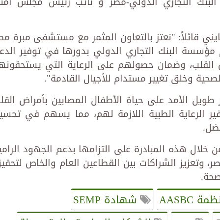
لبنك التجاري الدولي-مصر و نائب رئيس مجلس أمنا
يني قائلاً: "نعتز بالتعاون المثمر مع مستشفى مبرة مص
م مؤسسة البنك التجاري الدولي بدورها في توفير الدع
ض القلب، وضمان حصولهم على الرعاية التي يستحقونها
صحية وخلق تغيير مستدام للأجيال القادمة".
طويل الأمد على حياة الأطفال المصابين بأمراض القل
ر الرعاية الطبية اللازمة لهم، مما يسهم في تحسي
ضل.
 خلال هذه المبادرة على التزامها بدعم الجهود الرامي
صر، وتعزيز الشراكات بين القطاعين العام والخاص لتحقي
صحة.
ة AASBC
شهادة SEMP