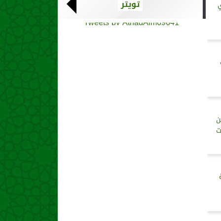
تويتر
ي
Tweets by AthadAlm69641
ن
ت