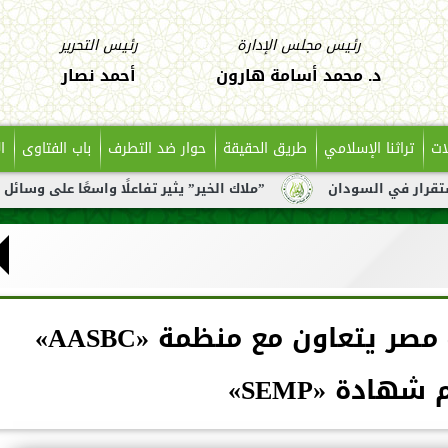
رئيس مجلس الإدارة
رئيس التحرير
د. محمد أسامة هارون
أحمد نصار
ات
تراثنا الإسلامي
طريق الحقيقة
حوار ضد التطرف
باب الفتاوى
ا
ان
”ملاك الخير” يثير تفاعلًا واسعًا على وسائل التواصل بعد ت
البنك التجاري الدولي- مصر يتعاون مع منظمة «AASBC»
شهادة «SEMP»