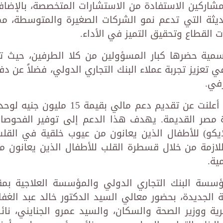
لمشاركين الاستفادة من الاستشارات المتخصصة، بالإضاف
ديثة التي تدعم نمو الشركات الصغيرة والمتوسطة، مم
قطاع وتحقيق التميز في الأداء.
رسمية حضرها كبار المسؤولين من كلا الطرفين، حيث ت
في تعزيز تجربة عملاء البنك التجاري الدولي، فضلاً عن دف
في.
يذكر ان مؤسسة البنك التجاري الدولي أعلنت عن تقديم دعم مالي بقيمة 15 مليون جني
مصر القديمة. يهدف هذا الدعم إلى توفير الفحوصا
لإيكو) للأطفال الذين يعانون من عيوب خلقية في القلب
اللازمة من خلال قسطرة القلب للأطفال الذين يعانون م
ية.
ؤسسة البنك التجاري الدولي والمؤسسة العلاجية بمق
 الجديدة، بحضور معالي السيد الدكتور خالد عبد الغفار
رية ووزير الصحة والسكان، والسيد عمرو الجنايني، نائ