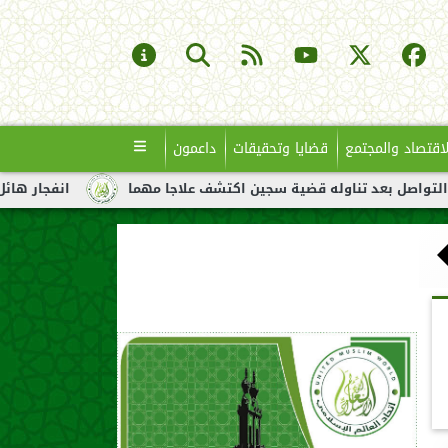
لاقتصاد والمجتمع
قضايا وتحقيقات
داعمون
ناوله قضية سجين اكتشف علاجا مهما
انفجار هائل لناقلة نفط قبال