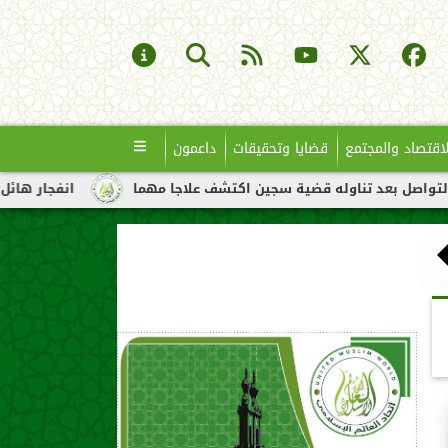
لاقتصاد والمجتمع
قضايا وتحقيقات
داعمون
اوله قضية سجين اكتشف علاجا مهما
انفجار هائل لناقلة نفط قبالة