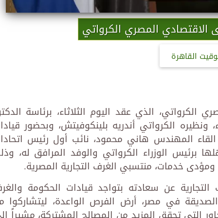
ى الاقتصادي المصري الكرواتي
وقيت القاهرة
ي الكرواتي، الذي عقد اليوم الثلاثاء، برئاسة الدكتو
ونظيره الكرواتي أندريه بلينكوفيتش، وبحضور قيادا
، القاء المهندس هاني محمود، نائب أول رئيس اتحادا
ها برئيس الوزراء الكرواتي والوفد المرافق له، وذل
 التجارية عن سعادته بتواجد قيادات الحكومة والغر
ا الصديقة في مصر، أرض الفرص الواعدة، ليتشاركوا م
ور التي تحقق المزيد من المصالح المشتركة، مشيراً إل