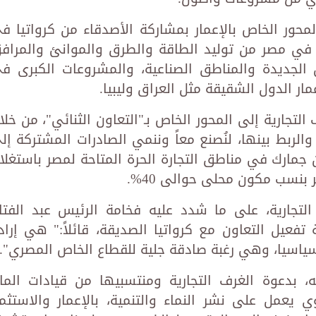
ور الخاص بالإعمار بمشاركة الأصدقاء من كرواتيا ف
ة في مصر من توليد الطاقة والطرق والموانئ والمراف
ن الجديدة والمناطق الصناعية، والمشروعات الكبرى ف
ار الدول الشقيقة مثل العراق وليبيا.
التجارية إلى المحور الخاص بـ"التعاون الثنائي"، من خلا
الربط بينها، لنُصنع معاً وننمي الصادرات المشتركة إل
تهلك بدون جمارك في مناطق التجارة الحرة المتاحة لمصر باستغلا
 بنسب مكون محلى حوالى 40%.
لتجارية، على ما شدد عليه فخامة الرئيس عبد الفتا
عيل التعاون مع كرواتيا الصديقة، قائلاً:" هي إراد
سياسيا، وهي رغبة صادقة جلية للقطاع الخاص المصري".
بدعوة الغرف التجارية ومنتسبيها من قيادات الما
 يعمل على نشر النماء والتنمية، بالإعمار والاستثما