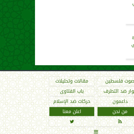
ة
ي
وت فلسطين
مقالات وتحليلات
ار ضد التطرف
باب الفتاوى
داعمون
حركات ضد الإسلام
من نحن
اعلن معنا


