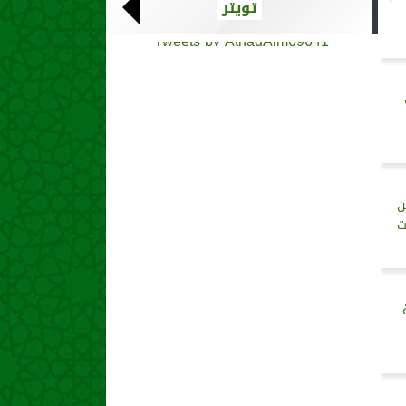
تويتر
Tweets by AthadAlm69641
ن
ت