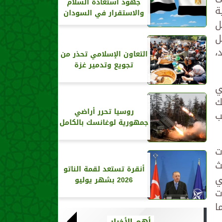
جهود استعادة السلام
ة
والاستقرار في السودان
ل
ل
،
التعاون الإسلامي تحذر من
تجويع وتدمير غزة
ي
ك
روسيا تحرر أراضي
ب
جمهورية لوغانسك بالكامل
ت
ث
أنقرة تستعد لقمة الناتو
ي
2026 بشهر يوليو
ت
ا
أهم الأخبار