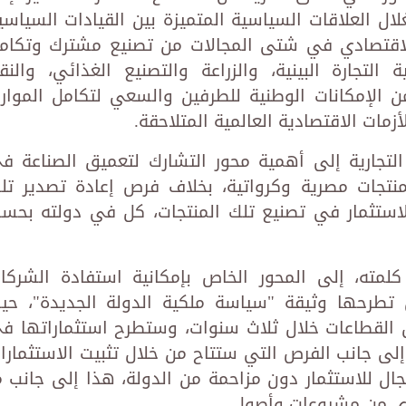
لال العلاقات السياسية المتميزة بين القيادات السياسي
ن الاقتصادي في شتى المجالات من تصنيع مشترك وتكام
 التجارة البينية، والزراعة والتصنيع الغذائي، والنق
ن الإمكانات الوطنية للطرفين والسعي لتكامل الموارد
مات الاقتصادية العالمية المتلاحقة.
لتجارية إلى أهمية محور التشارك لتعميق الصناعة ف
بمنتجات مصرية وكرواتية، بخلاف فرص إعادة تصدير تل
الاستثمار في تصنيع تلك المنتجات، كل في دولته بحس
مته، إلى المحور الخاص بإمكانية استفادة الشركا
 تطرحها وثيقة "سياسة ملكية الدولة الجديدة"، حي
ن القطاعات خلال ثلاث سنوات، وستطرح استثماراتها ف
إلى جانب الفرص التي ستتاح من خلال تثبيت الاستثمارا
ل للاستثمار دون مزاحمة من الدولة، هذا إلى جانب م
ي من مشروعات وأصول.