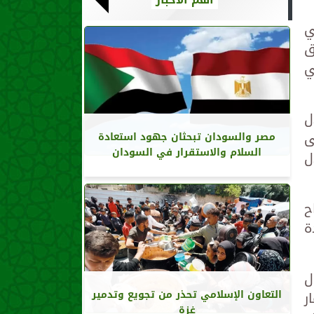
ي
ق
ي
ل
ى
مصر والسودان تبحثان جهود استعادة
السلام والاستقرار في السودان
ل
ح
ة
ل
ر
التعاون الإسلامي تحذر من تجويع وتدمير
غزة