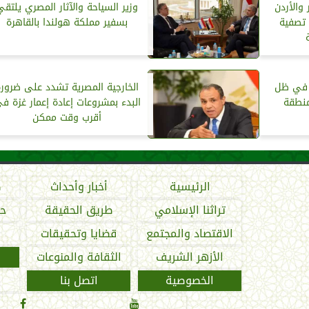
والأردن
وزير السياحة والآثار المصري يلتقي
 تصفية
بسفير مملكة هولندا بالقاهرة
 في ظل
الخارجية المصرية تشدد على ضرور
منطقة
البدء بمشروعات إعادة إعمار غزة ف
أقرب وقت ممكن
الرئيسية
أخبار وأحداث
ص
تراثنا الإسلامي
طريق الحقيقة
حو
الاقتصاد والمجتمع
قضايا وتحقيقات
الأزهر الشريف
الثقافة والمنوعات
الخصوصية
اتصل بنا

