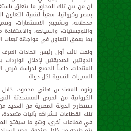
أن من بين تلك المحاور ما يتعلق باستغ
بمصر وكرواتيا، سعياً لتنمية التعاو
مدخلاته، وتشجيع الاستثمارات، وتنمية
واللوجستيات، والسياحة، والاستفادة م
بما يعمق التعاون في مواجهة تبعات الأز
ولفت نائب أول رئيس اتحادات الغرف ا
الدولتين الصديقتين لإحلال الواردات 
المنتجات، داعياً الجميع لدراسة فرص 
المميزات النسبية لكل دولة.
ونوه المهندس هاني محمود، خلال كل
الكرواتية من الفرص المستحدثة التي
ستتخارج الدولة المصرية من العديد م
تلك القطاعات للشراكة بآليات متعددة، 
في قطاعات أخرى، وهو ما سيفتح المجا
يتم طرحه من خلال صندوق مصر السياد