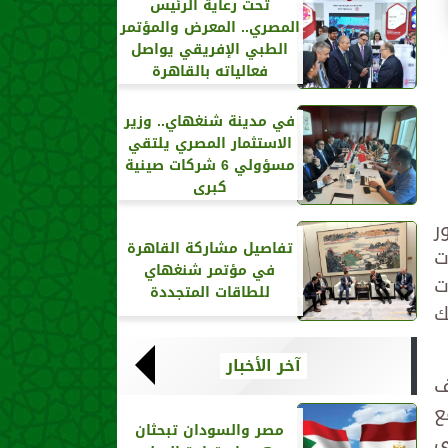
تحت رعاية الرئيس
المصري.. المعرض والمؤتمر
الطبي الإفريقي يواصل
فعالياته بالقاهرة
في مدينة شنغهاي.. وزير
الاستثمار المصري يلتقي
مسؤولي 6 شركات صينية
كبرى
ر
تفاصيل مشاركة القاهرة
ت
في مؤتمر شنغهاي
ت
للطاقات المتجددة
ك
آخر الأخبار
ف
ع
مصر والسودان تبحثان
ى