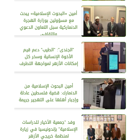
أمين «البحوث الإسلامية» يبحث
مع مسؤولين بوزارة الهجرة
الدنماركية سبل التعاون الدعوي
والثقافي
”الجندى”: ”الطيب” دعم قيم
الأخوة الإنسانية وسخر كل
إمكانات الأزهر لمواجهة التطرف
أمين البحوث الإسلامية من
الدنمارك: قضية فلسطين عادلة
وإجبار أهلها على التهجير جريمة
وفد ”جمعية الأخيار للدراسات
الإسلامية” بإندونيسيا في زيارة
لمنظمة خريجي الأزهر