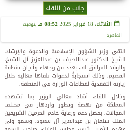
جانب من اللقاء
الثلاثاء، 18 فبراير 2025
08:52 مـ
بتوقيت
القاهرة
التقى وزير الشؤون الإسلامية والدعوة والإرشاد،
الشيخ الدكتور عبداللطيف بن عبدالعزيز آل الشيخ،
والوفد المرافق له،، بعدد من وجهاء وأعيان منطقة
القصيم، وذلك استجابةً لدعوات تلقاها معاليه خلال
زيارته التفقدية لقطاعات الوزارة في المنطقة.
وخلال اللقاء، أشاد معالي الوزير بما تشهده
المملكة من نهضة وتطور وازدهار في مختلف
المجالات، بفضل دعم ورعاية خادم الحرمين الشريفين
الملك سلمان بن عبدالعزيز آل سعود، وسمو ولي
عهده الأمين رئيس مجلس الوزراء، صاحب السمو