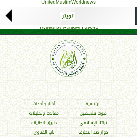
UnitedMuslimWorldnews
تويتر
Tweets by AthadAlm69641
اتحاد العالم الإسلامي
الرئيسية
أخبار وأحداث
صوت فلسطين
مقالات وتحليلات
تراثنا الإسلامي
طريق الحقيقة
حوار ضد التطرف
باب الفتاوى