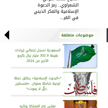
الشعراوي.. رمز الدعوة
الإسلامية والفكر الديني
في القر...
موضوعات متعلقة
السعودية تسجل إجمالي إيرادات
بقيمة 302.9 مليار ريال بالربع
الأخير من 2024
*«البحوث الإسلامية» يطلق حملة
توعية شاملة بعنوان: «فلسطين
..حقٌّ لا يموت»*
مفتي عام المملكة ونائبه