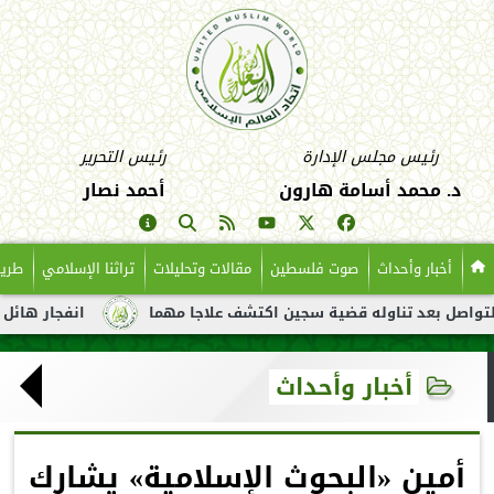
رئيس مجلس الإدارة
رئيس التحرير
د. محمد أسامة هارون
أحمد نصار
أخبار وأحداث
صوت فلسطين
مقالات وتحليلات
تراثنا الإسلامي
طريق
عد تناوله قضية سجين اكتشف علاجا مهما
انفجار هائل لناقلة نفط ق
أخبار وأحداث
أمين «البحوث الإسلامية» يشارك