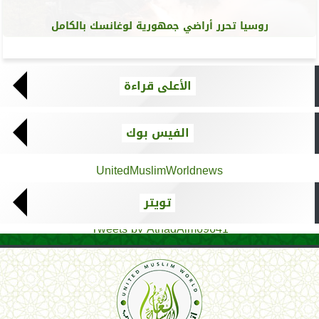
روسيا تحرر أراضي جمهورية لوغانسك بالكامل
الأعلى قراءة
الفيس بوك
UnitedMuslimWorldnews
تويتر
Tweets by AthadAlm69641