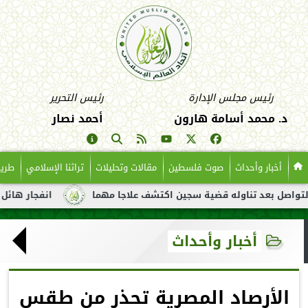
رئيس مجلس الإدارة
رئيس التحرير
د. محمد أسامة هارون
أحمد نصار
أخبار وأحداث
صوت فلسطين
مقالات وتحليلات
تراثنا الإسلامي
طريق
د تناوله قضية سجين اكتشف علاجا مهما
انفجار هائل لناقلة نفط ق
أخبار وأحداث
الأرصاد المصرية تحذر من طقس