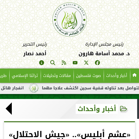
رئيس مجلس الإدارة
رئيس التحرير
د. محمد أسامة هارون
أحمد نصار
أخبار وأحداث
صوت فلسطين
مقالات وتحليلات
تراثنا الإسلامي
طريق
د تناوله قضية سجين اكتشف علاجا مهما
انفجار هائل لناقلة نفط ق
أخبار وأحداث
«عشم أبليس».. «جيش الاحتلال»