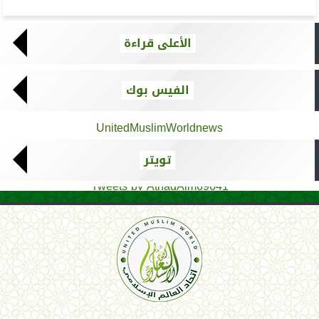
الأعلى قراءة
الفيس بوك
UnitedMuslimWorldnews
تويتر
Tweets by AthadAlm69641