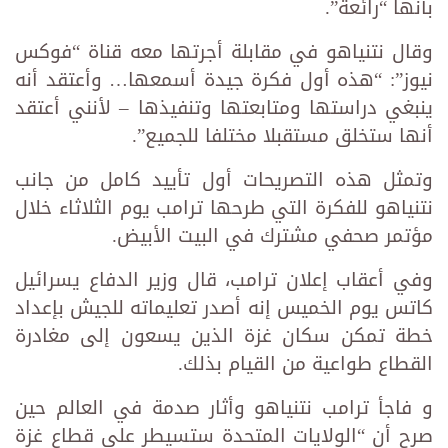
بأنها “رائعة”.
وقال نتنياهو في مقابلة أجرتها معه قناة “فوكس
نيوز”: “هذه أول فكرة جيدة أسمعها… وأعتقد أنه
ينبغي دراستها ومتابعتها وتنفيذها – لأنني أعتقد
أنها ستخلق مستقبلا مختلفا للجميع”.
وتمثل هذه التصريحات أول تأييد كامل من جانب
نتنياهو للفكرة التي طرحها ترامب يوم الثلاثاء خلال
مؤتمر صحفي مشترك في البيت الأبيض.
وفي أعقاب إعلان ترامب، قال وزير الدفاع يسرائيل
كاتس يوم الخميس إنه أصدر تعليماته للجيش بإعداد
خطة تمكن سكان غزة الذين يسعون إلى مغادرة
القطاع طواعية من القيام بذلك.
و فاجأ ترامب نتنياهو وأثار صدمة في العالم حين
صرح أن “الولايات المتحدة ستسيطر على قطاع غزة