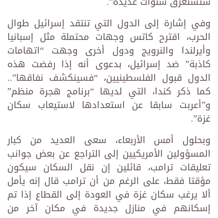
ستستغرق سنوات عديدة”.
وفي إشارة إلى الدول التي تنتقد إسرائيل طوال
الحرب، اقترح كاتس وجهات محتملة مثل إسبانيا
وأيرلندا والنرويج ودول أخرى وجهت “اتهامات
كاذبة” ضد إسرائيل، بدعوى أنه إذا رفضت هذه
الدول قبول الفلسطينيين، “فسينكشف نفاقها”..
كما ذكر كندا، التي لديها “برنامج هجرة منظم”
و”أعربت سابقا عن استعدادها لاستيعاب سكان
غزة”.
وبحلول أمس الأربعاء، سعى العديد من كبار
المسؤولين الأمريكيين إلى التراجع عن بعض جوانب
تعليقات ترامب، قائلين إن نقل السكان سيكون
مؤقتا فقط، على الرغم من أن ترامب قال إنه يأمل
ألا يرغب سكان غزة في العودة إلى القطاع إذا تم
إسكانهم في منازل جديدة في مكان آخر من