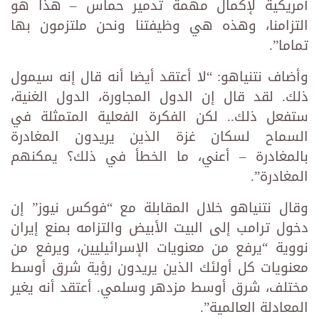
أمريكية لإكمال مهمة تدمير حماس – هذا هو
التزامنا، وهذه هي وظيفتنا ونحن ملتزمون بها
تماما”.
وأضاف نتنياهو: “لا أعتقد أيضا أنه قال إنه سيمول
ذلك. لقد قال إن الدول المجاورة، الدول الغنية،
ستفعل ذلك.. لكن الفكرة الفعلية المتمثلة في
السماح لسكان غزة الذين يريدون المغادرة
بالمغادرة – أعني، ما الخطأ في ذلك؟ يمكنهم
المغادرة”.
وقال نتنياهو خلال المقابلة مع “فوكس نيوز” إن
دخول ترامب إلى البيت الأبيض والتزامه بمنع إيران
نووية “يرفع من معنويات الإسرائيليين، ويرفع من
معنويات كل أولئك الذين يريدون رؤية شرق أوسط
مختلف، شرق أوسط مزدهر وسلمي. أعتقد أنه يغير
المعادلة العالمية”.