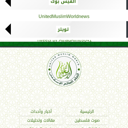
الفيس بوك
UnitedMuslimWorldnews
تويتر
Tweets by AthadAlm69641
اتحاد العالم الإسلامي
الرئيسية
أخبار وأحداث
صوت فلسطين
مقالات وتحليلات