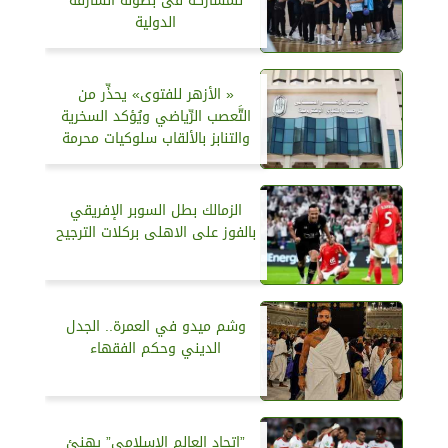
للمشاركة فى بطولة الشارقة
الدولية
« الأزهر للفتوى» يحذِّر من
التَّعصب الرِّياضي ويُؤكد السخرية
والتنابز بالألقاب سلوكيات محرمة
الزمالك بطل السوبر الإفريقي
بالفوز على الاهلى بركلات الترجيح
وشم ميدو في العمرة.. الجدل
الديني وحكم الفقهاء
”اتحاد العالم الإسلامي” يهنئ