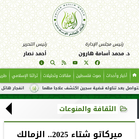
رئيس مجلس الإدارة
رئيس التحرير
د. محمد أسامة هارون
أحمد نصار
أخبار وأحداث
صوت فلسطين
مقالات وتحليلات
تراثنا الإسلامي
طريق
 تناوله قضية سجين اكتشف علاجا مهما
انفجار هائل لناقلة نفط قب
الثقافة والمنوعات
ميركاتو شتاء 2025.. الزمالك