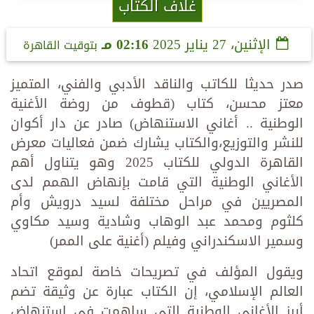
غلاف الكتاب
الإثنين، 27 يناير 2025
02:16 مـ
بتوقيت القاهرة
صدر حديثا للكاتب والناقد الأدبي والفني، المتميز
معتز محسن، كتاب (قطوف من روضة الأغنية
الوطنية .. أغاني الاستنهاض) صادر عن دار أكوان
للنشر والتوزيع،والكتاب يشارك ضمن فعاليات معرض
القاهرة الدولي للكتاب 2025 وهو يتناول أهم
الأغاني الوطنية التي قامت بإنهاض الهمم لدى
المصريين في مراحل مختلفة لسيد درويش وأم
كلثوم ومحمد عبد الوهاب وشادية وسيد مكاوي
وسمير الاسكندراني وفيلم (أغنية على الممر)
ويقول المؤلف في تصريحات خاصة لموقع اتحاد
العالم الإسلامي، إن الكتاب عبارة عن وثيقة تضم
أبرز الأغاني الوطنية التي ساهمت في استنهاض