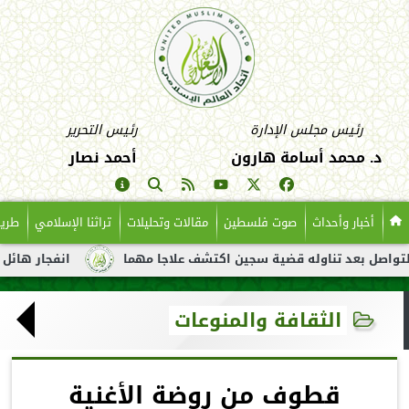
رئيس مجلس الإدارة
رئيس التحرير
د. محمد أسامة هارون
أحمد نصار
أخبار وأحداث
صوت فلسطين
مقالات وتحليلات
تراثنا الإسلامي
طريق
 بعد تناوله قضية سجين اكتشف علاجا مهما
انفجار هائل لناقلة نف
الثقافة والمنوعات
قطوف من روضة الأغنية