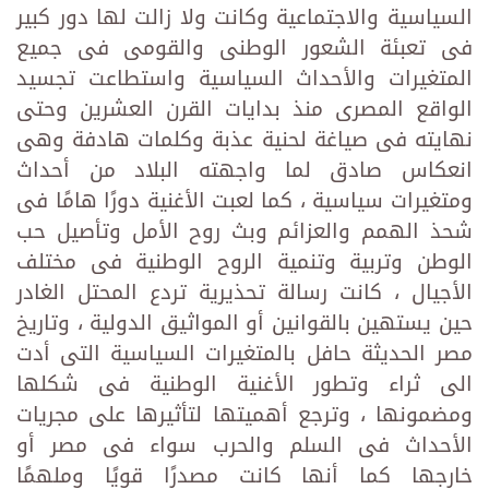
السياسية والاجتماعية وكانت ولا زالت لها دور كبير
فى تعبئة الشعور الوطنى والقومى فى جميع
المتغيرات والأحداث السياسية واستطاعت تجسيد
الواقع المصرى منذ بدايات القرن العشرين وحتى
نهايته فى صياغة لحنية عذبة وكلمات هادفة وهى
انعكاس صادق لما واجهته البلاد من أحداث
ومتغيرات سياسية ، كما لعبت الأغنية دورًا هامًا فى
شحذ الهمم والعزائم وبث روح الأمل وتأصيل حب
الوطن وتربية وتنمية الروح الوطنية فى مختلف
الأجيال ، كانت رسالة تحذيرية تردع المحتل الغادر
حين يستهين بالقوانين أو المواثيق الدولية ، وتاريخ
مصر الحديثة حافل بالمتغيرات السياسية التى أدت
الى ثراء وتطور الأغنية الوطنية فى شكلها
ومضمونها ، وترجع أهميتها لتأثيرها على مجريات
الأحداث فى السلم والحرب سواء فى مصر أو
خارجها كما أنها كانت مصدرًا قويًا وملهمًا