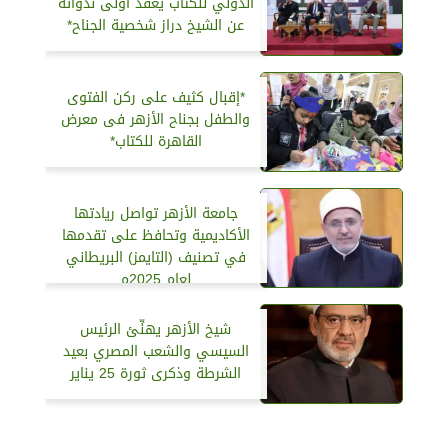
الدولي للكتاب يعقد أولى ندواته
عن الشيخ دراز شخصية الجناح*
*إقبال كثيف على ركن الفتوى
والطفل بجناح الأزهر فى معرض
القاهرة للكتاب*
جامعة الأزهر تواصل ريادتها
الأكاديمية وتحافظ على تقدمها
في تصنيف (التايمز) البريطاني
لعام 2025م
شيخ الأزهر يهنِّئ الرئيس
السيسي والشعب المصري بعيد
الشرطة وذكرى ثورة 25 يناير