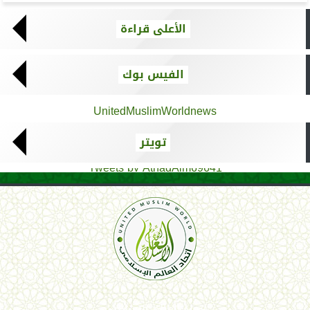
الأعلى قراءة
الفيس بوك
UnitedMuslimWorldnews
تويتر
Tweets by AthadAlm69641
اتحاد العالم الإسلامي