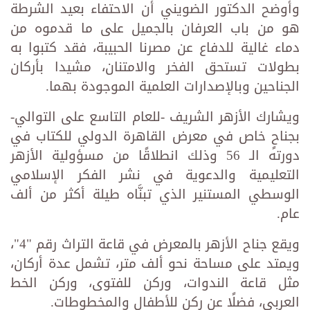
وأوضح الدكتور الضويني أن الاحتفاء بعيد الشرطة
هو من باب العرفان بالجميل على ما قدموه من
دماء غالية للدفاع عن مصرنا الحبيبة، فقد كتبوا به
بطولات تستحق الفخر والامتنان، مشيدا بأركان
الجناحين وبالإصدارات العلمية الموجودة بهما.
ويشارك الأزهر الشريف -للعام التاسع على التوالي-
بجناحٍ خاص في معرض القاهرة الدولي للكتاب في
دورته الـ 56 وذلك انطلاقًا من مسؤولية الأزهر
التعليمية والدعوية في نشر الفكر الإسلامي
الوسطي المستنير الذي تبنَّاه طيلة أكثر من ألف
عام.
ويقع جناح الأزهر بالمعرض في قاعة التراث رقم "4"،
ويمتد على مساحة نحو ألف متر، تشمل عدة أركان،
مثل قاعة الندوات، وركن للفتوى، وركن الخط
العربي، فضلًا عن ركن للأطفال والمخطوطات.