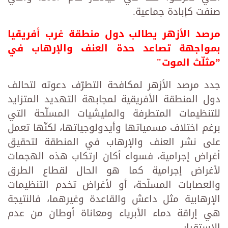
صنفت كإبادة جماعية.
مرصد الأزهر يطالب دول منطقة غرب أفريقيا
بمواجهة تصاعد حدة العنف والإرهاب في
”مثلّث الموت"
جدد مرصد الأزهر لمكافحة التطرّف دعوته لتحالف
دول المنطقة الأفريقية لمجابهة التهديد المتزايد
للتنظيمات المتطرفة والمليشيات المسلّحة التي
برغم اختلاف مسمياتها وأيدولوجياتها، لكنّها تعمل
على نشر العنف والإرهاب في المنطقة لتحقيق
أغراض إجرامية، فسواء أكان ارتكاب هذه الهجمات
لأغراض إجرامية كما هو الحال لقطاع الطرق
والعصابات المسلّحة، أو لأغراض تخدم التنظيمات
الإرهابية مثل داعش والقاعدة وغيرهما، فالنتيجة
هي إراقة دماء الأبرياء ومعاناة أوطان من عدم
الاستقرار