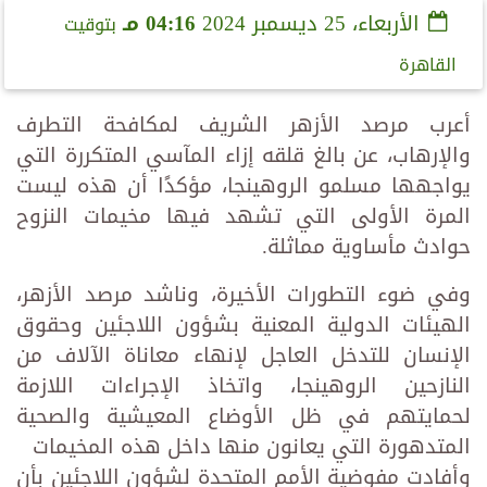
الأربعاء، 25 ديسمبر 2024
04:16 مـ
بتوقيت
القاهرة
أعرب مرصد الأزهر الشريف لمكافحة التطرف
والإرهاب، عن بالغ قلقه إزاء المآسي المتكررة التي
يواجهها مسلمو الروهينجا، مؤكدًا أن هذه ليست
المرة الأولى التي تشهد فيها مخيمات النزوح
حوادث مأساوية مماثلة.
وفي ضوء التطورات الأخيرة، وناشد مرصد الأزهر،
الهيئات الدولية المعنية بشؤون اللاجئين وحقوق
الإنسان للتدخل العاجل لإنهاء معاناة الآلاف من
النازحين الروهينجا، واتخاذ الإجراءات اللازمة
لحمايتهم في ظل الأوضاع المعيشية والصحية
المتدهورة التي يعانون منها داخل هذه المخيمات
وأفادت مفوضية الأمم المتحدة لشؤون اللاجئين بأن