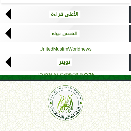
الأعلى قراءة
الفيس بوك
UnitedMuslimWorldnews
تويتر
Tweets by AthadAlm69641