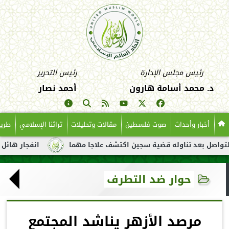
رئيس مجلس الإدارة
رئيس التحرير
د. محمد أسامة هارون
أحمد نصار
أخبار وأحداث
صوت فلسطين
مقالات وتحليلات
تراثنا الإسلامي
طريق
عد تناوله قضية سجين اكتشف علاجا مهما
انفجار هائل لناقلة نفط 
حوار ضد التطرف
مرصد الأزهر يناشد المجتمع