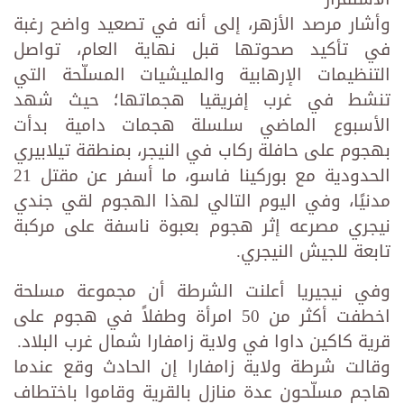
وأشار مرصد الأزهر، إلى أنه في تصعيد واضح رغبة
في تأكيد صحوتها قبل نهاية العام، تواصل
التنظيمات الإرهابية والمليشيات المسلّحة التي
تنشط في غرب إفريقيا هجماتها؛ حيث شهد
الأسبوع الماضي سلسلة هجمات دامية بدأت
بهجوم على حافلة ركاب في النيجر، بمنطقة تيلابيري
الحدودية مع بوركينا فاسو، ما أسفر عن مقتل 21
مدنيًا، وفي اليوم التالي لهذا الهجوم لقي جندي
نيجري مصرعه إثر هجوم بعبوة ناسفة على مركبة
تابعة للجيش النيجري.
وفي نيجيريا أعلنت الشرطة أن مجموعة مسلحة
اخطفت أكثر من 50 امرأة وطفلاً في هجوم على
قرية كاكين داوا في ولاية زامفارا شمال غرب البلاد.
وقالت شرطة ولاية زامفارا إن الحادث وقع عندما
هاجم مسلّحون عدة منازل بالقرية وقاموا باختطاف