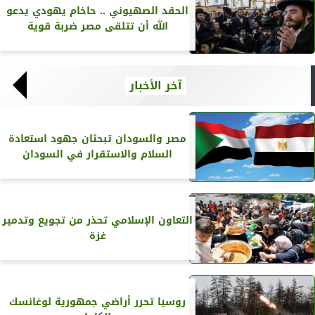
الحقد الصهيوني .. حاخام يهودي يدعو
الله أن تتلقى مصر ضربة قوية
آخر الأخبار
مصر والسودان تبحثان جهود استعادة
السلام والاستقرار في السودان
التعاون الإسلامي تحذر من تجويع وتدمير
غزة
روسيا تحرر أراضي جمهورية لوغانسك