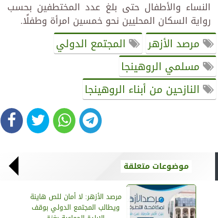
النساء والأطفال حتى بلغ عدد المختطفين بحسب
رواية السكان المحليين نحو خمسين امرأة وطفلًا.
مرصد الأزهر
المجتمع الدولي
مسلمي الروهينجا
النازحين من أبناء الروهينجا
موضوعات متعلقة
مرصد الأزهر: لا أمان للص هاينة
ويطالب المجتمع الدولي بوقف