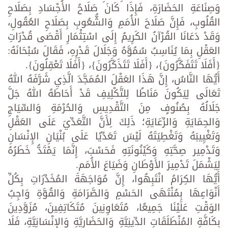
وَصِنَاعَةِ الحَضَارَةِ، فَإِذَا كَانَ صَلَاحُ الأَجْسَادِ بِصَلَاحِ
القُلُوبِ، فَإِنَّ صَلَاحَ الأُمَمِ وَالشُّعُوبِ بِصَلَاحِ العُقُولِ،
وَقَدْ دَعَانَا القُرْآنُ الكَرِيمُ إِلَى اسْتِثْمَارِ أَقْصَى قُدْرَاتِ
العَقْلِ بِمَا يُنَاسِبُ سُمُوَّهُ وَجَلَالَ قَدْرِهِ، فَقَالَ سُبْحَانَهُ:
{أَفَلَا تَتَفَكَّرُونَ}، {أَفَلَا تَتَذَكَّرُونَ}، {أَفَلَا تَعْقِلُونَ}.
أَيُّهَا النَّاسُ، إِنَّ هَذَا العَقْلَ المُمَجَّدَ الَّذِي شَرَّفَهُ اللهُ
تَعَالَى لِيَكُونَ مَنَاطًا لِلتَّكْلِيفِ قَدْ أَحَاطَهُ اللهُ جَلَّ
جَلَالُهُ بِصُنُوفٍ مِنَ التَّقْدِيسِ وَالحُرْمَةِ وَالسِّيَاجِ
وَالحِمَايَةِ وَالرِّعَايَةِ؛ ذَلِكَ لِأَنَّ التَّعَدِّيَ عَلَى العَقْلِ
وَتَغْيِيبَهُ وَتَغْطِيَتَهُ لَيْسَ تَعَدِّيًا عَلَى بُنْيَانِ الإِنْسَانِ
وَتَدْمِير صِحَّتِهِ وَكَيْنُونَتِهِ فَحَسْبَ، إِنَّمَا يَمْتَدُّ خَطَرُهُ
لِيَشْمَلَ تَدْمِيرَ الأَوْطَانِ وَضَيَاعَ الأُمَم.
أَيُّهَا الكِرَامُ انْتَبِهُوا، إِنَّ مُوَاجَهَةَ المُخَدِّرَاتِ بِكُلِّ
أَنْوَاعِهَا بِمُنْتَهَى الحَسْمِ وَالصَّرَامَةِ وَالقُوَّةِ وَاجِبُ
الوَقْتِ عَلَيْنَا جَمِيعًا، مُتَعَاوِنِينَ مُتَكَاتِفِينَ، مُزَوَّدِينَ
بِكَافَّةِ المُنْطَلَقَاتِ الدِّينِيَّةِ وَالحَضَارِيَّةِ وَالإِنْسَانِيَّةِ، فَلَا