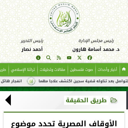
رئيس مجلس الإدارة
رئيس التحرير
د. محمد أسامة هارون
أحمد نصار
أخبار وأحداث
صوت فلسطين
مقالات وتحليلات
تراثنا الإسلامي
طريق
د تناوله قضية سجين اكتشف علاجا مهما
انفجار هائل لناقلة نفط ق
طريق الحقيقة
الأوقاف المصرية تحدد موضوع