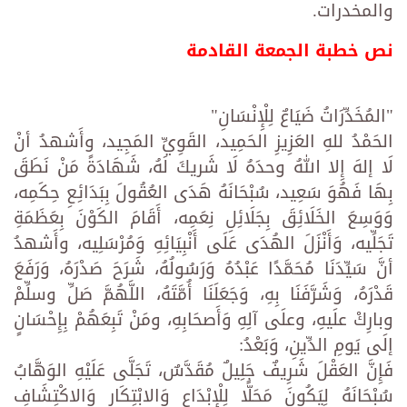
والمخدرات.
نص خطبة الجمعة القادمة
"المُخَدِّرَاتُ ضَيَاعٌ لِلْإِنْسَانِ"
الحَمْدُ للهِ العَزِيزِ الحَمِيد، القَوِيِّ المَجِيد، وأَشهدُ أنْ
لَا إلهَ إِلا اللهُ وحدَهُ لَا شَريكَ لَهُ، شَهَادَةً مَنْ نَطَقَ
بِهَا فَهُوَ سَعِيد، سُبْحَانَهُ هَدَى العُقُولَ بِبَدَائِعِ حِكَمِه،
وَوَسِعَ الخَلَائِقَ بِجَلَائِلِ نِعَمِه، أَقَامَ الكَوْنَ بِعَظَمَةِ
تَجَلِّيه، وَأَنْزَلَ الهُدَى عَلَى أَنْبِيَائِهِ وَمُرْسَلِيه، وأَشهدُ
أنَّ سَيِّدَنَا مُحَمَّدًا عَبْدُهُ وَرَسُولُهُ، شَرَحَ صَدْرَهُ، وَرَفَعَ
قَدْرَهُ، وَشَرَّفَنَا بِهِ، وَجَعَلَنَا أُمَّتَهُ، اللَّهُمَّ صَلِّ وسلِّمْ
وبارِكْ علَيهِ، وعلَى آلِهِ وَأَصحَابِهِ، ومَنْ تَبِعَهُمْ بِإِحْسَانٍ
إلَى يَومِ الدِّينِ، وَبَعْدُ:
فَإِنَّ العَقْلَ شَرِيفٌ جَلِيلٌ مُقَدَّسٌ، تَجَلَّى عَلَيْهِ الوَهَّابُ
سُبْحَانَهُ لِيَكُونَ مَحَلًّا لِلْإِبْدَاعِ وَالابْتِكَارِ وَالاكْتِشَافِ