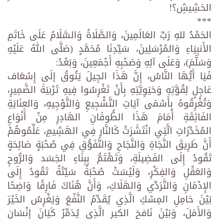
الحَشِيشِ؟!
***
الحَمْدُ للهِ رَبِّ العَالَمِينَ، وَالصَّلَاةُ وَالسَّلَامُ عَلَى خَاتَمِ
الأَنبِيَاءِ وَالمُرْسَلِينَ، سَيِّدِنَا مُحَمَّدٍ (صَلَّى اللهُ عَلَيْهِ
وَسَلَّمَ)، وَعَلَى آلِهِ وَصَحْبِهِ أَجْمَعِينَ، وَبَعْدُ:
فَيَا أَيُّهَا النَّاسُ، إِنَّ هَذَا الجِيلَ يَتُوقُ إلَى إِسْعَاف
عَاجِلٍ لِقُوَّتِهِ وَحَيَوِيَّتِهِ بِأَنْ تَغْرِسُوا فِيهِ تَرْبيَةَ الضَّمِيرِ،
وَتُغْرِقُوهُ بِأَسْمَى آيَاتِ التَّشْجِيعِ وَالتَّوْجِيهِ، وَالعِنَايَةِ
الفَائِقَةِ أَمَامَ هَذَا الطُّوفَانِ الهَادِرِ مِنْ أَنْوَاعِ
المُخَدِّرَاتِ الَّتِي انْتَشَرَتْ كَالنَّارِ فِي الهَشِيمِ، عَلِّمُوهُمْ
أَنَّ طَرِيقَ النَّجَاةِ وَالنَّجَاحِ وَالتَّفَوُّقِ فِي صُحْبَةٍ صَالِحَةٍ
تَقُودُ إِلَى الفَضِيلَةِ، وَتَهْتَمُّ بِبِنَاءِ الجَسَد وَالرُّوحِ
وَالعَقْلِ وَالفِكْرِ، وَلَيْسَتْ صُحْبَةً سَيِّئَةً تَقُودُ إِلَى
الإِدْمَانِ وَالتَّرَدِّي وَالهَلَاكِ، وَأَنَّ هُنَاكَ فَارِقًا وَاضِحًا
بَيْنَ حَامِلِ المِسْكِ الَّذِي يُقَدِّمُ النَّفْعَ وَيَغْرِسُ الخَيْرَ
وَالأَمَلَ، وَبَيْنَ نَافخِ الكير الَّذِي يُدَمِّرُ كَيَانَ إِنْسَانٍ