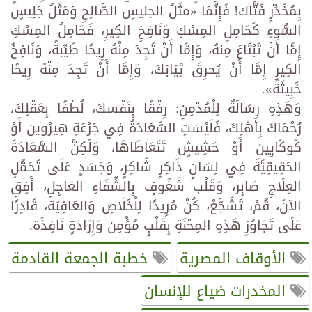
بِمُخَدِّرٍ فَتَّاك! فَإِنَّمَا «مثَلُ الجليسِ الصَّالِحِ وَمَثَلُ جَلِيسِ
السُّوءِ كَحَامِلِ المِسْكِ وَنَافِخِ الكِيرِ، فَحَامِلُ المِسْكِ
إِمَّا أَنْ تَبْتَاعَ مِنهُ، وَإِمَّا أَنْ تَجِدَ مِنْهُ رِيحًا طَيِّبةً، وَنَافِخُ
الكِيرِ إِمَّا أَنْ يُحرِقَ ثِيَابَكَ، وَإِمَّا أَنْ تَجِدَ مِنْهُ رِيحًا
خَبِيثَةً».
وَهَذِهِ رِسَالَةٌ لِلْمُدْمِنِ: رِفْقًا بِنَفْسكَ، لُطْفًا بِعَقْلِكَ،
رُحْمَاكَ بِأَهْلِكَ، فَلَيْسَتِ السَّعَادَةُ فِي جَرْعَةِ هِيرْوين أَوْ
كُوكَايِين أَوْ حَشِيشٍ تَتَعَاطَاهَا، وَلَكِنَّ السَّعَادَةَ
الحَقِيقِيَّةَ فِي لِسَانٍ ذَاكِرٍ شَاكِرٍ، وَجَسَدٍ عَلَى تَحَمُّلِ
العِلَاجِ صَابِر، وَقَلْب شَغُوفٍ بِالشِّفَاءِ العَاجِلِ، أَفِقِ
الآنَ، قُمْ، تَشَجَّعْ، كُنْ مُرِيدًا لِلْخَلَاصِ وَالعَافِيَة، قَادِرًا
عَلَى تَجَاوُزِ هَذِهِ المِحْنَةِ بِقَلْبٍ مُؤْمِن وَإِرَادَةٍ نَافِذَة.
الأوقاف المصرية
خطبة الجمعة القادمة
المخدرات ضياع للإنسان