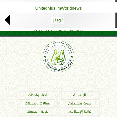
UnitedMuslimWorldnews
تويتر
Tweets by AthadAlm69641
اتحاد العالم الإسلامي
الرئيسية
أخبار وأحداث
صوت فلسطين
مقالات وتحليلات
تراثنا الإسلامي
طريق الحقيقة