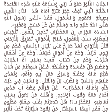
الجَنَابُ الأَنْوَرُ صَلَوَاتُ رَبِّي وَسَلَامُهُ عَلَيْهِ هَذِه القَاعدَةَ
الصَّلْبَةَ الَّتِي تَقِفُ حَجَرَ عَثْرَةٍ أَمَامَ هَذَا الدَّاءِ اللَّعِينِ
بِصِيغَةِ العُمُومِ وَالشُّمُولِ، فَقَدْ «نَهَى رَسُولُ اللهِ
صَلَّى اللهُ عَلَيْهِ وآله وَسَلَّمَ عَنْ كُلِّ مُسْكِرٍ وَمُفْتِرٍ».
السَّادَة الكِرَام، إِنَّ المُخَدِّرَاتِ تَدْمِيرٌ لِلنَّفْسِ، تَنْكِيسٌ
لِلْفِطْرَةِ، سَلْبٌ لِلْعُقُولِ، ضَيَاعٌ لِلْأَمْوَالِ، تَمْزِيقٌ لِلْأَرْحَام،
قَتْلٌ لِلْأَرْوَاحِ، تَعَدٍّ صَارِخٌ عَلَى بُنْيَانِ الإِنْسَانِ، فَكَمْ مِنْ
بُيُوتٍ خُرِّبَتْ، وَكَمْ مِنْ أَمْوَالٍ ضُيِّعَتْ، وَكَمْ مِنْ أَطْفَالٍ
شُرِّدَتْ، وَكَمْ مِنْ شَبَابٍ أُفْسِدَ بِسَبَبِ أُمِّ الخَبَائِث
وَمَصْدَرِ كُلِّ مَفْسَدَة وَمَهْلَكَة، فَهَلْ سَمِعْتُمْ عَنْ شَابٍّ
ضَيَّعَ مَالَهُ وَعَقْلَهُ وَسَرَقَ مَالَ أَبِيهِ وَأُمِّهِ، وَتَعَدَّى
عَلَيْهِم بِالسَّبِّ وَالضَّرْب بَلْ وَالْقَتْلِ، وَالسَّبَبُ فِي ذَلِكَ
كُلِّهِ إِدْمَانُهُ المُخَدِّرَات؟! هَلْ قَرَأْتُمْ قِصَّةَ أَبٍ مُدْمِنٍ
أَضَاعَ مَالَهُ وَقُوتَ أَوْلَادِهِ، وَأَهْلَكَ مَنْ يَعُولُ بِسَبَبِ
تَعَاطِيهِ المُخَدِّرَات؟! هَلْ شَعرْتُمْ بِقَلْبِ طِفْلَةٍ مَكْلُومٍ
مِنْ فَقْدِ أَبِيهَا بِاسْتِهْتَارِ مَنْ يَقُودُ سَيَّارَتَهُ تَحْتَ تَأْثِيرِ