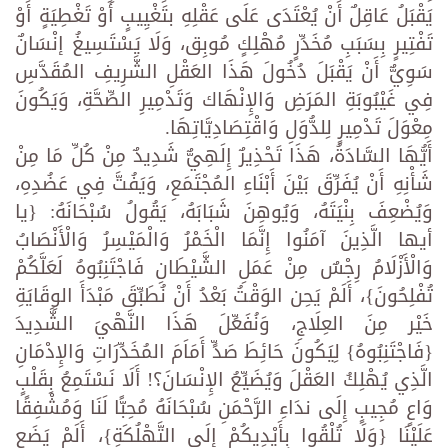
يَقْبَلُ عَاقِلٌ أَنْ يُعْتَدَى عَلَى عَقْلِهِ بتَغْيِيبٍ أَوْ تَغْطِيَةٍ أَوْ
تَفْتِيرٍ بِسَبَبِ مُخَدِّرٍ مُهْلِكٍ مُوبِق، وَلَا يَسْتَسِيغُ إنْسَانٌ
سَوِيٌّ أَنْ يَقْبَلَ دُخُولَ هَذَا العَقْلِ الشَّرِيفِ المُقَدَّسِ
فِي غَيْبُوبَةِ المَرَضِ وَالإِنْهَاك وَتَدْمِيرِ الصِّحَّةِ، وَيَكُونَ
مِعْوَلَ تَدْمِيرٍ لِلدُّوَلِ وَاقْتِصَادِيَّاتِهَا.
أَيُّهَا السَّادَةُ، هَذَا تَحْذِيرٌ إِلَهِيٌّ شَدِيدٌ مِنْ كُلِّ مَا مِنْ
شَأْنِهِ أَنْ يُفَرِّقَ بَيْنَ أَبْنَاءِ المُجْتَمَعِ، وَيَفُتَّ فِي عَضُدِهِ،
وَيُضْعِفَ بِنْيَتَهُ، وَيُوهِنَ شَبَابَهُ، يَقُولُ سُبْحَانَهُ: {يا
أيها الَّذِينَ آمَنُوا إِنَّمَا الْخَمْرُ وَالْمَيْسِرُ وَالْأَنْصَابُ
وَالْأَزْلَامُ رِجْسٌ مِنْ عَمَلِ الشَّيْطَانِ فَاجْتَنِبُوهُ لَعَلَّكُمْ
تُفْلِحُونَ}، أَلَمْ يَحِن الوَقْتُ بَعْدُ أَنْ نُطَبِّقَ مَبْدَأَ الوِقَايَةِ
خَيْر مِنَ العِلَاجِ، وَنُفَعِّلَ هَذَا النَّهْيَ الشَّدِيدَ
{فَاجْتَنِبُوهُ} لِيَكُونَ حَائِطَ صَدٍّ أَمَاَمَ المُخَدِّرَاتِ وَالإِدْمَانِ
الَّذِي يُهْلِكُ العَقْلَ وَيُضَيِّعُ الإِنْسَانَ؟! أَلَا نَسْتَمِعُ بِقَلْبٍ
وَاعٍ مُجِيبٍ إِلَى ندَاءِ الرَّحْمَنِ سُبْحَانَهُ مُحِبًّا لَنَا وَمُشْفِقًا
عَلَيْنَا {وَلَا تُلْقُوا بِأَيْدِيكُمْ إِلَى التَّهْلُكَةِ}، أَلَمْ يَضَع