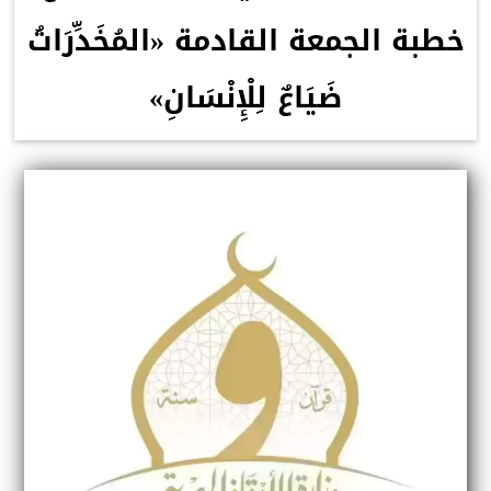
خطبة الجمعة القادمة «المُخَدِّرَاتُ
ضَيَاعٌ لِلْإِنْسَانِ»