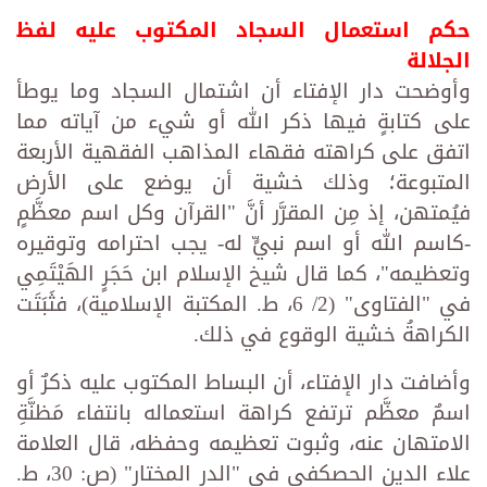
حكم استعمال السجاد المكتوب عليه لفظ
الجلالة
وأوضحت دار الإفتاء أن اشتمال السجاد وما يوطأ
على كتابةٍ فيها ذكر الله أو شيء من آياته مما
اتفق على كراهته فقهاء المذاهب الفقهية الأربعة
المتبوعة؛ وذلك خشية أن يوضع على الأرض
فيُمتهن، إذ مِن المقرَّر أنَّ "القرآن وكل اسم معظَّمٍ
-كاسم الله أو اسم نبيٍّ له- يجب احترامه وتوقيره
وتعظيمه"، كما قال شيخ الإسلام ابن حَجَرٍ الهَيْتَمِي
في "الفتاوى" (2/ 6، ط. المكتبة الإسلامية)، فثَبَتَت
الكراهةُ خشية الوقوع في ذلك.
وأضافت دار الإفتاء، أن البساط المكتوب عليه ذكرٌ أو
اسمٌ معظَّم ترتفع كراهة استعماله بانتفاء مَظنَّةِ
الامتهان عنه، وثبوت تعظيمه وحفظه، قال العلامة
علاء الدين الحصكفي في "الدر المختار" (ص: 30، ط.