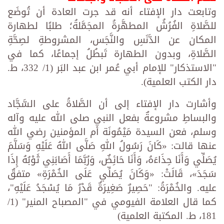
وتابعت دار الإفتاء أنه قد جرت العادة أن تُوضَع
للصَّلاةِ الفُرُشُ المطهَّرةُ المجَمَّلةُ؛ طلبًا لطهارة
المكان عن الدَّنَسِ والنَّجَس، المشروطةِ لصِحَّةِ
الصَّلاةِ، وبدون الطهارة تَبطُلُ إجماعًا، كما في
"الاستذكار" للإمام أبي عُمر ابن عبد البَر (1/ 332، ط.
دار الكتب العلمية).
وأشارت دار الإفتاء إلى أن الصَّلاةُ على السَّجَّاد
والبساطِ مشروعةٌ بفعل النبي صلى الله عليه وآله
وسلم، فعن السيدة مَيْمُونَة أم المؤمنين رضي الله
عنها قالت: «كَانَ رَسُولُ اللهِ صَلَّى اللهُ عَلَيْهِ وَسَلَّمَ
يُصَلِّي وَأَنَا حِذَاءَهُ، وَأَنَا حَائِضٌ، وَرُبَّمَا أَصَابَنِي ثَوْبُهُ إِذَا
سَجَدَ»، قَالَتْ: «وَكَانَ يُصَلِّي عَلَى الخُمْرَةِ» متفقٌ
عليه. والخُمْرَةُ: "حَصِيرٌ صَغِيرَةٌ قَدْرُ مَا يُسْجَدُ عَلَيْهِ"،
كما قال العلامة الفيومي في "المصباح المنير" (1/
181، ط. المكتبة العلمية)