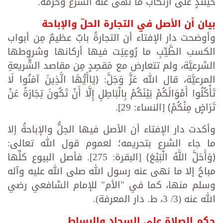
حينئذٍ على ارتكاب ما نهى عنه الشرعُ وحَرَّمه.
بيان أن الأصل في التجارة الحلّ والإباحة
وأوضحت دار الإفتاء أن التجارةُ بابٌ عظيمٌ مِن أبواب
الكسب الطَّيِّبِ ما رُوعِيَت فيها أركانها وشروطها
الشرعيَّة، ولم تتعارض مع مَقصِدٍ مِن مقاصد الشَّريعةِ
المرعيَّة، قال الله عَزَّ وَجَلَّ: ﴿يَاأَيُّهَا الَّذِينَ آمَنُوا لَا
تَأْكُلُوا أَمْوَالَكُمْ بَيْنَكُمْ بِالْبَاطِلِ إِلَّا أَنْ تَكُونَ تِجَارَةً عَنْ
تَرَاضٍ مِنْكُمْ﴾ [النساء: 29].
وأكدت دار الإفتاء أن الأصل فيها الحِلُّ والإباحةُ إلا
ما جاء الشرع بتحريمه؛ لعموم قول الله تعالى:
﴿وَأَحَلَّ اللَّهُ الْبَيْعَ﴾ [البقرة: 275]. فأصل البيوع كلِّها
مباحٌ إلا ما نهى عنه رسول الله صلى الله عليه وآله
وسلم منها، كما في "الأم" للإمام الشافعي رضي
الله عنه (3/ 3، ط. دار المعرفة).
حكم الصلاة على السجاد والبساط