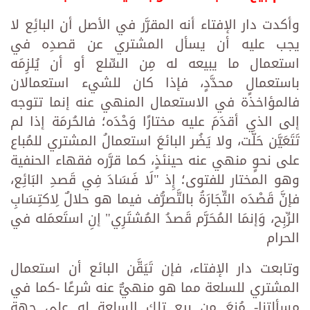
وأكدت دار الإفتاء أنه المقرَّر في الأصل أن البائِع لا
يجب عليه أن يسأل المشتري عن قصدِه في
استعمال ما يبيعه له مِن السِّلع أو أن يُلزِمَه
باستعمالٍ محدَّدٍ، فإذا كان للشيء استعمالان
فالمؤاخذة في الاستعمال المنهي عنه إنما تتوجه
إلى الذي أقدَمَ عليه مختارًا وَحْدَه؛ فالحُرمَة إذا لم
تَتَعَيَّن حَلَّت، ولا يَضُر البائعَ استعمالُ المشتري للمُباع
على نحوٍ منهي عنه حينئذٍ، كما قرَّره فقهاء الحنفية
وهو المختار للفتوى؛ إِذ "لَا فَسَادَ فِي قَصدِ البَائِع،
فإنَّ قَصْدَه التِّجَارَةُ بالتَّصرُّف فيما هو حلالٌ لِاكتِسَابِ
الرِّبِح، وَإنمَا المُحَرَّم قَصدُ المُشتَرِي" إنِ استَعمَله في
الحرام
وتابعت دار الإفتاء، فإن تَيَقَّن البائع أن استعمال
المشتري للسلعة مما هو منهيٌّ عنه شرعًا -كما في
مسألتنا- مُنِعَ مِن بيع تلك السلعةِ له على جهةِ