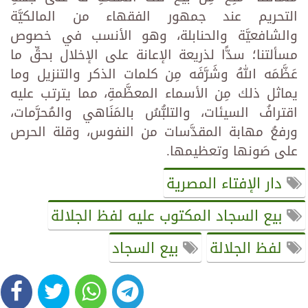
التحريم عند جمهور الفقهاء من المالكيَّة
والشافعيَّة والحنابلة، وهو الأنسب في خصوص
مسألتنا؛ سدًّا لذريعة الإعانة على الإخلال بحقِّ ما
عَظَّمَه اللهُ وشَرَّفَه مِن كلمات الذكر والتنزيل وما
يماثل ذلك مِن الأسماء المعظَّمةِ، مما يترتب عليه
اقترافُ السيئات، والتلبُّسُ بالمَنَاهي والمُحرَّمات،
ورفعُ مهابة المقدَّسات من النفوس، وقلة الحرص
على صَونها وتعظيمها.
دار الإفتاء المصرية
بيع السجاد المكتوب عليه لفظ الجلالة
لفظ الجلالة
بيع السجاد