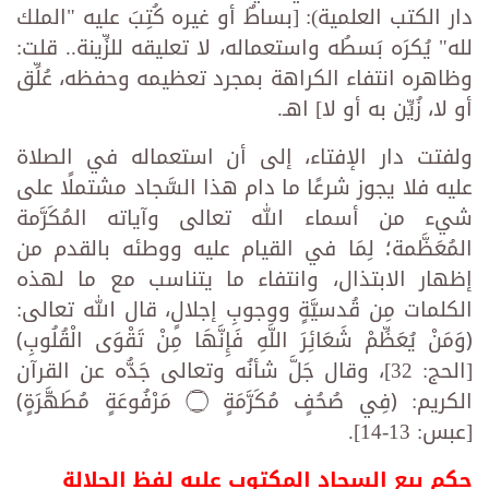
دار الكتب العلمية): [بساطٌ أو غيره كُتِبَ عليه "الملك
لله" يُكرَه بَسطُه واستعماله، لا تعليقه للزِّينة.. قلت:
وظاهره انتفاء الكراهة بمجرد تعظيمه وحفظه، عُلِّق
أو لا، زُيِّن به أو لا] اهـ.
ولفتت دار الإفتاء، إلى أن استعماله في الصلاة
عليه فلا يجوز شرعًا ما دام هذا السَّجاد مشتملًا على
شيء من أسماء الله تعالى وآياته المُكَرَّمة
المُعَظَّمة؛ لِمَا في القيام عليه ووطئه بالقدم من
إظهار الابتذال، وانتفاء ما يتناسب مع ما لهذه
الكلمات مِن قُدسيَّةٍ ووجوبِ إجلالٍ، قال الله تعالى:
﴿وَمَنْ يُعَظِّمْ شَعَائِرَ اللَّهِ فَإِنَّهَا مِنْ تَقْوَى الْقُلُوبِ﴾
[الحج: 32]، وقال جَلَّ شأنُه وتعالى جَدُّه عن القرآن
الكريم: ﴿فِي صُحُفٍ مُكَرَّمَةٍ ۝ مَرْفُوعَةٍ مُطَهَّرَةٍ﴾
[عبس: 13-14].
حكم بيع السجاد المكتوب عليه لفظ الجلالة