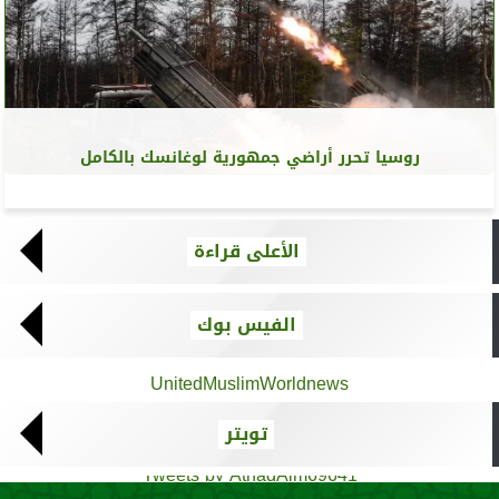
روسيا تحرر أراضي جمهورية لوغانسك بالكامل
الأعلى قراءة
الفيس بوك
UnitedMuslimWorldnews
تويتر
Tweets by AthadAlm69641