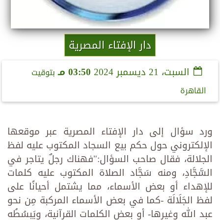
دار الإفتاء المصرية
السبت، 21 ديسمبر 2024
03:50 مـ
بتوقيت
القاهرة
ورد سؤال إلى دار الإفتاء المصرية عبر موقعها
الإلكتروني حول حكم بيع السجاد المكتوب عليه لفظ
الجلالة، فقال صاحب السؤال:"فهناك رجلٌ يتاجر في
السَّجَّادِ، ومنه سَجَّاد الصلاة المكتوب عليه كلمات
للإهداء أو بعض الأسماء، مما يشتمل أحيانًا على
لفظ الجَلَالَة -كما في بعض الأسماء المركبة مِن نحو
عبد الله وغيرها- أو بعض الكلمات القرآنية، ويَبسُطُه