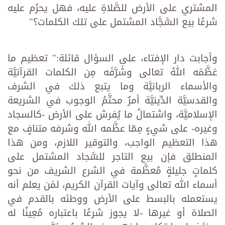
المشتري على الأرض للصَّلاةِ عليه، فهل يحرُم عليه
شرعًا بيع السَّجَّاد المشتمل على تلك الكلمات؟"
وأجابت دار الإفتاء، على السؤال قائلة:" تعظيم ما
عَظَّمَه اللهُ تعالى وشَرَّفَه مِن الكلمات القرآنيَّة
والأسماء الربانيَّة وما يتبع ذلك في الشرف
والقدسيَّة الدِّينيَّة أمرٌ محتَّمُ الوجوب في الشريعة
الإسلاميَّة، واشتمالُ ما يُفرش على الأرض -كالسجاد
وغيره- على شيءٍ مِمّا عظَّمه الله وشرفه متنافٍ مع
هذا التعظيم الواجب، والتوقير اللازم، ومن هذا
المنطلق فإن بيع التاجر للسَّجاد المشتمل على
كلماتٍ جليلةٍ مُعظَّمة في الشرع الشريف من نحو
أسماء الله تعالى وآيات القرآن الكريم، لمَن يعلم أنه
يستعمله بالبسط على الأرض ووطئه بالقدم في
الصلاة أو غيرها -لا يجوز شرعًا باعتباره مُعِينًا له