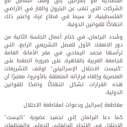
اقتصادية مع إسرائيل إلى وقف التعامل مع
الشركات التي تنقب عن البترول والغاز في الأراضي
الفلسطينية، لا سيما في قطاع غزة، واعتبر ذلك
انتهاكًا للقوانين الدولية.
وشدد البرلمان، في ختام أعمال الجلسة الثانية من
دور الانعقاد الأول للفصل التشريعي الرابع، التي
ترأسها محمد اليماحي في مقر الأمانة العامة
للجامعة العربية بالقاهرة، على ضرورة الضغط على
"كنيست الاحتلال الإسرائيلي" لوقف التشريعات
العنصرية وإلغاء قراراته المتعلقة بالأونروا، معتبرًا أن
هذه القرارات تشكل انتهاكًا واضحًا للقوانين
الدولية.
مقاطعة إسرائيل ودعوات لمقاطعة الاحتلال
كما دعا البرلمان إلى تجميد عضوية "كنيست"
الاحتلال في الاتحاد البرلماني الدولي والمنظمات