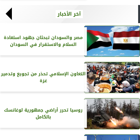
آخر الأخبار
مصر والسودان تبحثان جهود استعادة
السلام والاستقرار في السودان
التعاون الإسلامي تحذر من تجويع وتدمير
غزة
روسيا تحرر أراضي جمهورية لوغانسك
بالكامل