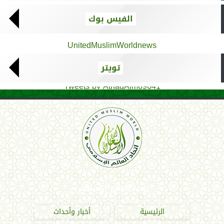
الفيس بوك
UnitedMuslimWorldnews
تويتر
Tweets by AthadAlm69641
اتحاد العالم الإسلامي
الرئيسية
أخبار وأحداث