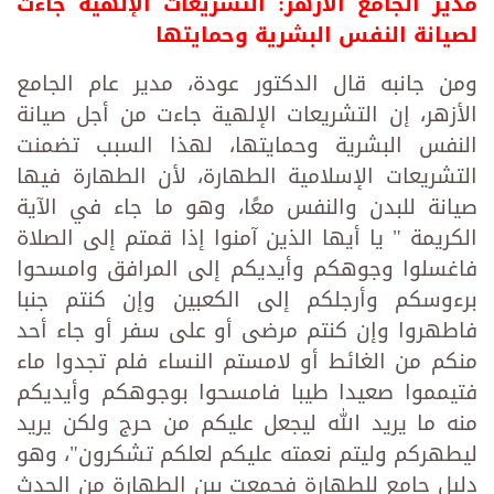
مدير الجامع الأزهر: التشريعات الإلهية جاءت
لصيانة النفس البشرية وحمايتها
ومن جانبه قال الدكتور عودة، مدير عام الجامع
الأزهر، إن التشريعات الإلهية جاءت من أجل صيانة
النفس البشرية وحمايتها، لهذا السبب تضمنت
التشريعات الإسلامية الطهارة، لأن الطهارة فيها
صيانة للبدن والنفس معًا، وهو ما جاء في الآية
الكريمة " يا أيها الذين آمنوا إذا قمتم إلى الصلاة
فاغسلوا وجوهكم وأيديكم إلى المرافق وامسحوا
برءوسكم وأرجلكم إلى الكعبين وإن كنتم جنبا
فاطهروا وإن كنتم مرضى أو على سفر أو جاء أحد
منكم من الغائط أو لامستم النساء فلم تجدوا ماء
فتيمموا صعيدا طيبا فامسحوا بوجوهكم وأيديكم
منه ما يريد الله ليجعل عليكم من حرج ولكن يريد
ليطهركم وليتم نعمته عليكم لعلكم تشكرون"، وهو
دليل جامع للطهارة فجمعت بين الطهارة من الحدث