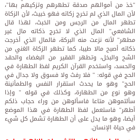
"خذ من أموالهم صدقة تطهرهم وتزكيهم بها"،
لأن المال الذي لم تخرج زكاته فهو خبيث، لأن الزكاة
تطهر المال من الرجس ومن الخبث، لهذا قال
الشافعي" المال الذي لا تخرج ذكاته مال غير
مطهر" لأنه نزعت منه البركة، فالمال الذي أخرجت
ذكاته أصبح مالا طيبا، كما تطهر الزكاة الغني من
الشح والبخل، وتطهر الفقير من البغضاء والحقد
والحسد، واستخدم القرآن الكريم لفظ الطهارة في
الحج في قوله: " فلا رفث ولا فسوق ولا جدال في
الحج" وهو ما يحدث استقرار النفس والطمأنينة
وهو نوع من الطهارة، وكذلك في قوله " وإذا
سألتموهن متاعا فاسألوهن من وراء حجاب ذلكم
أطهر" فاستعمل لفظ الطهارة في هذا الموضع
أيضا، وهو ما يدل على أن الطهارة تشمل كل شيء
في حياة الإنسان.