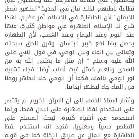
نظافة باطنهم، لذلك قال في الحديث"الطهور شطر
الإيمان" لأن الطهارة في الإسلام أمر عظيم، لهذا
شرع لنا الإسلام الطهارة في مواطن كثيرة، منها
عند النوم وعند الجماع وعند الغضب، لأن الطهارة
يحصل بها نفع كبير للإنسان، وقرن الحق سبحانه
وتعالى بين الماء وبين الوحي، في قول النبي صلى
الله عليه وسلم " إن مثل ما بعثني الله به من
الهدى والعلم كمثل غيث أصاب أرضا" فجاء تشبيه
نور الوحي بالماء، فكما أن الوحي جاء ليطهر روحنا
فإن الماء جاء ليطهر أبداننا.
وأشار أستاذ الفقه، إلى أن القرآن الكريم لم يقتصر
على استخدام لفظ الطهارة على البدن فقط، وإنما
استخدمه في أشياء كثيرة، ليحث المسلم على
التطهر حسيا ومعنويا، فنجد أنه استخدم لفظ
الطهارة مع المال عن طريق الزكاة كما في قوله