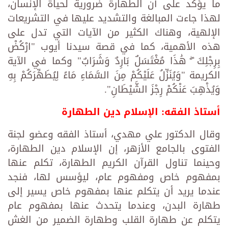
ما يؤكد على أن الطهارة ضرورية لحياة الإنسان،
لهذا جاءت المبالغة والتشديد عليها في التشريعات
الإلهية، وهناك الكثير من الآيات التي تدل على
هذه الأهمية، كما في قصة سيدنا أيوب "ارْكُضْ
بِرِجْلِكَ ۖ هَٰذَا مُغْتَسَلٌ بَارِدٌ وَشَرَابٌ" وكما في الآية
الكريمة "وَيُنَزِّلُ عَلَيْكُمْ مِنَ السَّمَاءِ مَاءً لِيُطَهِّرَكُمْ بِهِ
وَيُذْهِبَ عَنْكُمْ رِجْزَ الشَّيْطَانِ".
أستاذ الفقه: الإسلام دين الطهارة
وقال الدكتور علي مهدي، أستاذ الفقه وعضو لجنة
الفتوى بالجامع الأزهر، إن الإسلام دين الطهارة،
وحينما تناول القرآن الكريم الطهارة، تكلم عنها
بمفهوم خاص ومفهوم عام، ليؤسس لها، فنجد
عندما يريد أن يتكلم عنها بمفهوم خاص يسير إلى
طهارة البدن، وعندما يتحدث عنها بمفهوم عام
يتكلم عن طهارة القلب وطهارة الضمير من الغش