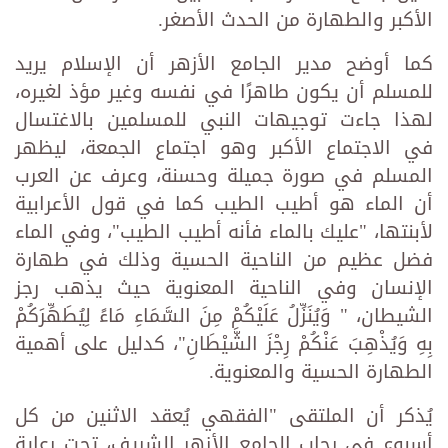
الأكبر والطهارة من الحدث الأصغر.
كما أوضح مدير الجامع الأزهر أن الإسلام يريد
للمسلم أن يكون طاهرًا في نفسه وغير مؤذ لغيره،
لهذا جاءت توجيهات النبي للمسلمين بالاغتسال
في الاجتماع الأكبر وهو اجتماع الجمعة، ليظهر
المسلم في صورة جميلة وحسنة، وعرف عن العرب
أن الماء هو أطيب الطيب كما في قول الأعرابية
لأبنتها، "عليك بالماء فأنه أطيب الطيب"، وفي الماء
فضل عظيم من الناحية الحسية وذلك في طهارة
الإنسان وفي الناحية المعنوية حيث يذهب رجز
الشيطان، " وَيُنَزِّلُ عَلَيْكُمْ مِنَ السَّمَاءِ مَاءً لِيُطَهِّرَكُمْ
بِهِ وَيُذْهِبَ عَنْكُمْ رِجْزَ الشَّيْطَانِ"، كدليل على أهمية
الطهارة الحسية والمعنوية.
يُذكر أن الملتقى "الفقهي يُعقد الاثنين من كل
أسبوع في رحاب الجامع الأزهر الشريف، تحت رعاية