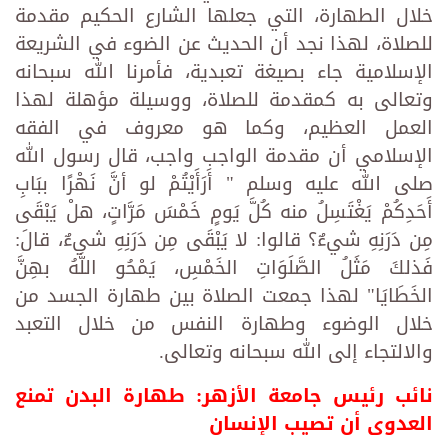
خلال الطهارة، التي جعلها الشارع الحكيم مقدمة
للصلاة، لهذا نجد أن الحديث عن الضوء في الشريعة
الإسلامية جاء بصيغة تعبدية، فأمرنا الله سبحانه
وتعالى به كمقدمة للصلاة، ووسيلة مؤهلة لهذا
العمل العظيم، وكما هو معروف في الفقه
الإسلامي أن مقدمة الواجب واجب، قال رسول الله
صلى الله عليه وسلم " أَرَأَيْتُمْ لو أنَّ نَهْرًا ببَابِ
أَحَدِكُمْ يَغْتَسِلُ منه كُلَّ يَومٍ خَمْسَ مَرَّاتٍ، هلْ يَبْقَى
مِن دَرَنِهِ شيءٌ؟ قالوا: لا يَبْقَى مِن دَرَنِهِ شيءٌ، قالَ:
فَذلكَ مَثَلُ الصَّلَوَاتِ الخَمْسِ، يَمْحُو اللَّهُ بهِنَّ
الخَطَايَا" لهذا جمعت الصلاة بين طهارة الجسد من
خلال الوضوء وطهارة النفس من خلال التعبد
والالتجاء إلى الله سبحانه وتعالى.
نائب رئيس جامعة الأزهر: طهارة البدن تمنع
العدوى أن تصيب الإنسان