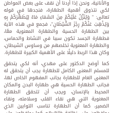
والأنانية، ونحن إذا أردنا أن نقف على بعض المواطن
لكي نتذوق أهمية الطهارة، فنجدها في قوله
تعالى: " وَيُنَزِّلُ عَلَيْكُمْ مِنَ السَّمَاءِ مَاءً لِيُطَهِّرَكُمْ بِهِ
وَيُذْهِبَ عَنْكُمْ رِجْزَ الشَّيْطَانِ"، فجمع في هذه الآية
بين الطهارة الحسية والطهارة المعنوية معًا،
فطهارة الجسد تكون سببا في النشاط والحماس،
والطهارة المعنوية تخلصهم من وساوس الشيطان،
وكان هذا الربط دليلًا على الأهمية الكبيرة للطهارة.
كما أوضح الدكتور على مهدي، أنه لكي يتحقق
للمسلم المعنى الكامل للطهارة يجب أن يتحقق له
المعنى العام للطهارة بجانب المفهوم الخاص لها،
فجانب الطهارة الحسية هي طهارة البدن والمكان
المحيط بالإنسان، ويجب أن تتحقق الطهارة
المعنوية التي هي نقاء القلب وسلامته، ونقاء
الضمير، كما أن الطهارة تناسب التوابين الذي
يحافظون على نظافة ظاهرهم كما يحافظون على