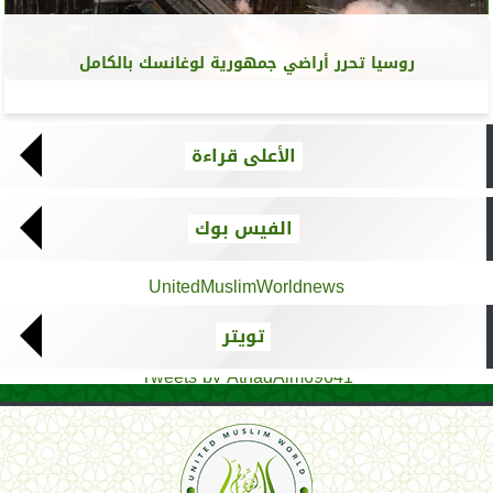
روسيا تحرر أراضي جمهورية لوغانسك بالكامل
الأعلى قراءة
الفيس بوك
UnitedMuslimWorldnews
تويتر
Tweets by AthadAlm69641