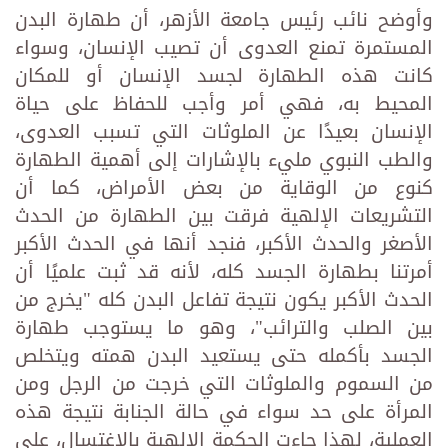
وأوضح نائب رئيس جامعة الأزهر، أن طهارة البدن
المستمرة تمنع العدوى أن تصيب الإنسان، وسواء
كانت هذه الطهارة لجسد الإنسان أو للمكان
المحيط به، فهي أمر وأجب للحفاظ على حياة
الإنسان بعيدًا عن الملوثات التي تسبب العدوى،
والطب النبوي مليء بالإشارات إلى أهمية الطهارة
كنوع من الوقاية من بعض الأمراض، كما أن
التشريعات الإلهية فرقت بين الطهارة من الحدث
الأصغر والحدث الأكبر، فنجد أنها في الحدث الأكبر
أمرتنا بطهارة الجسد كله، لأنه قد ثبت علميًا أن
الحدث الأكبر يكون نتيجة تفاعل البدن كله "يخرج من
بين الصلب والترائب"، وهو ما يستوجب طهارة
الجسد بأكمله حتى يستعيد البدن همته ويتخلص
من السموم والملوثات التي خرجت من الرجل ومن
المرأة على حد سواء في حالة الجنابة نتيجة هذه
العملية، لهذا جاءت الحكمة الإلهية بالاغتسال، على