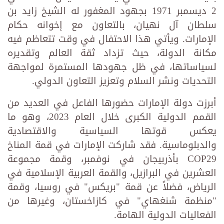
2 ديسمبر 1971 بجهود المغفور له الشيخ زايد بن
سلطان آل نهيان، بالتعاون مع إخوانه حكام
الإمارات. ويأتي هذا الاحتفال في وقت تتعاظم فيه
مكانة الدولة، حيث تزداد ثقة العالم وتقديره
لسياساتها، في ظل جهودها المستمرة لمواجهة
التحديات ونشر السلام وتعزيز التعاون الدولي.
أبرزت دولة الإمارات حضورها الفاعل في العديد من
القمم الدولية الكبرى خلال العام 2023، وهو ما
يعكس قوتها السياسية والاقتصادية
والدبلوماسية. فقد شاركت الإمارات في قمة المناخ
COP29 بأذربيجان في نوفمبر، وقمة مجموعة
العشرين في البرازيل، والقمة العربية الإسلامية في
الرياض، فضلاً عن قمة "بريكس" في روسيا، وقمة
"منظمة شنغهاي" في كازاخستان، وغيرها من
الفعاليات الدولية الهامة.